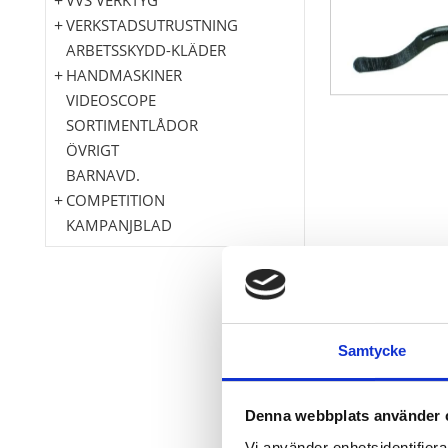
VERKSTADSUTRUSTNING
ARBETSSKYDD-KLÄDER
HANDMASKINER
VIDEOSCOPE
SORTIMENTLÅDOR
ÖVRIGT
BARNAVD.
COMPETITION
KAMPANJBLAD
För röravskil
Samtycke
För rör. plåta
Klinga inte u
Med vridbar k
Denna webbplats använder 
Plasthandtag
Vi använder enhetsidentifierar