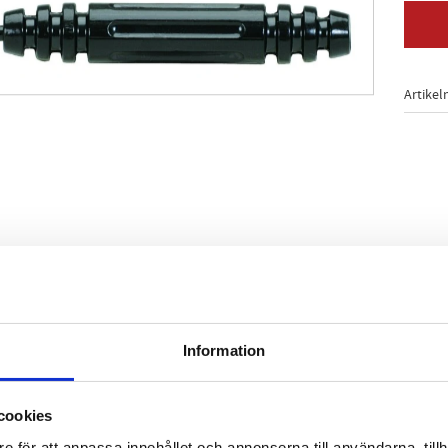
Artikel
jare 103.5000 + 103.5050
Information
r och profiler
tbytbar
linga
cookies
e för att anpassa innehållet och annonserna till användarna, tillh