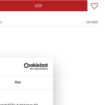
Lägg till
KÖP
nr
103.5005
Om
andahålla funktioner för