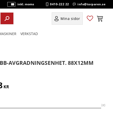
0410-222 22
info@torparen.se
inkl. moms
P
ri
s
Favoriter
Kundvag
Mina sidor
e
r
ASKINER
VERKSTAD
vi
s
a
s
BB-AVGRADNINGSENHET. 88X12MM
8
KR
st