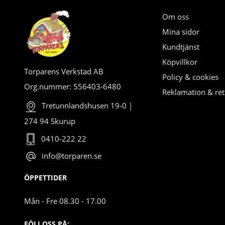
Om oss
Mina sidor
Kundtjänst
Köpvillkor
Torparens Verkstad AB
Policy & cookies
Org.nummer: 556403-6480
Reklamation & ret
Tretunnlandshusen 19-0 |
274 94 Skurup
0410-222 22
info@torparen.se
ÖPPETTIDER
Mån - Fre 08.30 - 17.00
FÖLJ OSS PÅ: