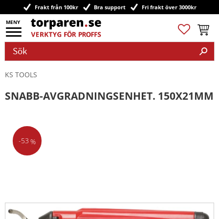
Frakt från 100kr
Bra support
Fri frakt över 3000kr
Meny
Favoriter
Kundv
KS TOOLS
SNABB-AVGRADNINGSENHET. 150X21MM
53
%