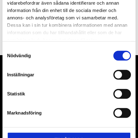
vidarebefordrar även sådana identifierare och annan
information från din enhet till de sociala medier och
annons- och analysföretag som vi samarbetar med.
PRENUMERERA
Dessa kan i sin tur kombinera informationen med annan
information som du har tillhandahållit eller som de har
Dina personuppgifter behandlas i enlighet med vår
integritetspolicy
.
samlat in när du har använt deras tjänster.
Samtyckesval
Nödvändig
VÅRA LEVERANTÖRER
Inställningar
Våra främsta leverantörer är KS Tools verktyg, ATH billyftar
& däckmaskiner och Master luftmaskiner. Kontakta oss
Statistik
gärna om vad som helst då vi gör vårt yttersta för att hjälpa
kunden.
Marknadsföring