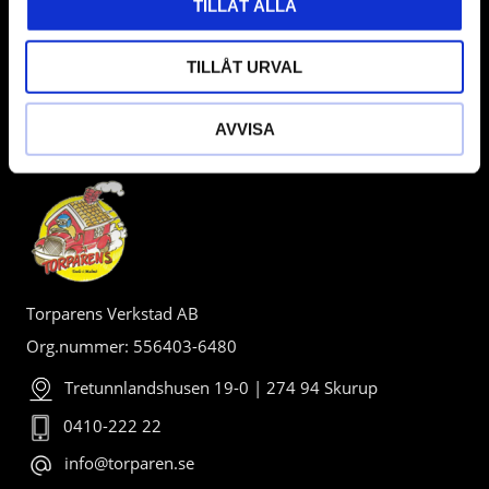
TILLÅT ALLA
TILLÅT URVAL
AVVISA
BUTIK
Torparens Verkstad AB
Org.nummer: 556403-6480
Tretunnlandshusen 19-0 | 274 94 Skurup
0410-222 22
info@torparen.se