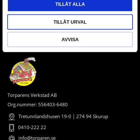
TILLÅT ALLA
TILLÅT URVAL
AVVISA
BUTIK
Torparens Verkstad AB
Org.nummer: 556403-6480
Tretunnlandshusen 19-0 | 274 94 Skurup
0410-222 22
info@torparen.se