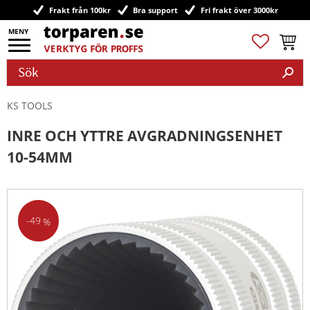
Frakt från 100kr
Bra support
Fri frakt över 3000kr
Meny
Favoriter
Kundv
KS TOOLS
INRE OCH YTTRE AVGRADNINGSENHET
10-54MM
49
%