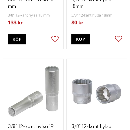
3/8" 12-kant hylsa 18
3/8" 12-kant hylsa
mm
18mm
3/8" 12-kant hylsa 18 mm
3/8" 12-kant hylsa 18mm
133
80
kr
kr
KÖP
KÖP
Lägg till i favoriter
Lägg t
3/8" 12-kant hylsa 19
3/8" 12-kant hylsa