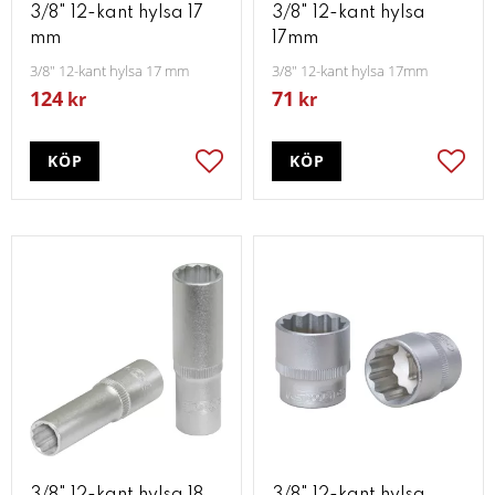
3/8" 12-kant hylsa 17
3/8" 12-kant hylsa
mm
17mm
3/8" 12-kant hylsa 17 mm
3/8" 12-kant hylsa 17mm
124
71
kr
kr
KÖP
KÖP
Lägg till i favoriter
Lägg t