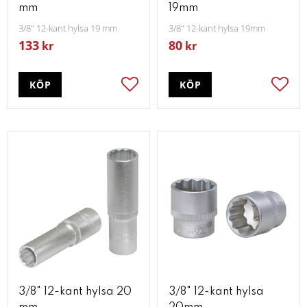
mm
19mm
3/8" 12-kant hylsa 19 mm
3/8" 12-kant hylsa 19mm
133
80
kr
kr
KÖP
KÖP
Lägg till i favoriter
Lägg t
3/8" 12-kant hylsa 20
3/8" 12-kant hylsa