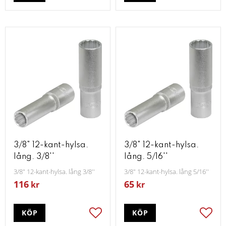
3/8" 12-kant-hylsa.
3/8" 12-kant-hylsa.
lång. 3/8''
lång. 5/16''
3/8" 12-kant-hylsa. lång 3/8''
3/8" 12-kant-hylsa. lång 5/16''
116
65
kr
kr
KÖP
KÖP
Lägg till i favoriter
Lägg t