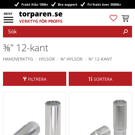
Frakt från 100kr
Bra support
Fri frakt över 3000kr
Meny
Favoriter
Kundv
⅜" 12-kant
HANDVERKTYG
HYLSOR
⅜" HYLSOR
⅜" 12-KANT
FILTRERA
SORTERA