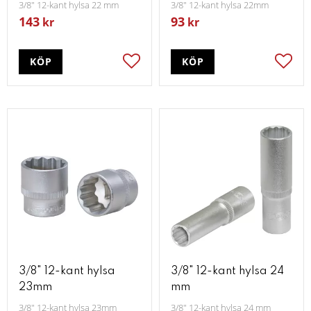
3/8" 12-kant hylsa 22 mm
3/8" 12-kant hylsa 22mm
143
93
kr
kr
KÖP
KÖP
Lägg till i favoriter
Lägg t
3/8" 12-kant hylsa
3/8" 12-kant hylsa 24
23mm
mm
3/8" 12-kant hylsa 23mm
3/8" 12-kant hylsa 24 mm