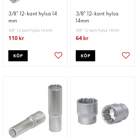
3/8" 12-kant hylsa 14
3/8" 12-kant hylsa
mm
14mm
3/8" 12-kant hylsa 14 mm
3/8" 12-kant hylsa 14mm
110
64
kr
kr
KÖP
KÖP
Lägg till i favoriter
Lägg t