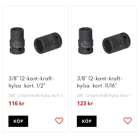
3/8" 12-kant-kraft-
3/8" 12-kant-kraft-
hylsa. kort. 1/2"
hylsa. kort. 11/16"
3/8" 12-kant-kraft-hylsa. kort 1/2"
3/8" 12-kant-kraft-hylsa. kort 11/16"
116
123
kr
kr
KÖP
KÖP
Lägg till i favoriter
Lägg t