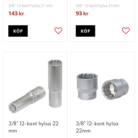
3/8" 12-kant hylsa 21 mm
3/8" 12-kant hylsa 21mm
143
93
kr
kr
KÖP
KÖP
Lägg till i favoriter
Lägg t
3/8" 12-kant hylsa 22
3/8" 12-kant hylsa
mm
22mm