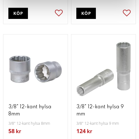
KÖP
KÖP
Lägg till i favoriter
Lägg t
3/8" 12-kant hylsa
3/8" 12-kant hylsa 9
8mm
mm
3/8" 12-kant hylsa 8mm
3/8" 12-kant hylsa 9 mm
58
124
kr
kr