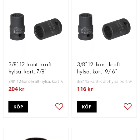
3/8" 12-kant-kraft-
3/8" 12-kant-kraft-
hylsa. kort. 7/8"
hylsa. kort. 9/16"
3/8" 12-kant-kraft-hylsa. kort 7/8"
3/8" 12-kant-kraft-hylsa. kort 9/16"
204
116
kr
kr
KÖP
KÖP
Lägg till i favoriter
Lägg t