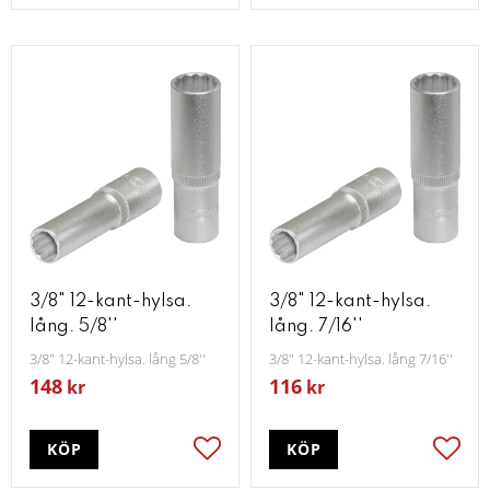
3/8" 12-kant-hylsa.
3/8" 12-kant-hylsa.
lång. 5/8''
lång. 7/16''
3/8" 12-kant-hylsa. lång 5/8''
3/8" 12-kant-hylsa. lång 7/16''
148
116
kr
kr
KÖP
KÖP
Lägg till i favoriter
Lägg t