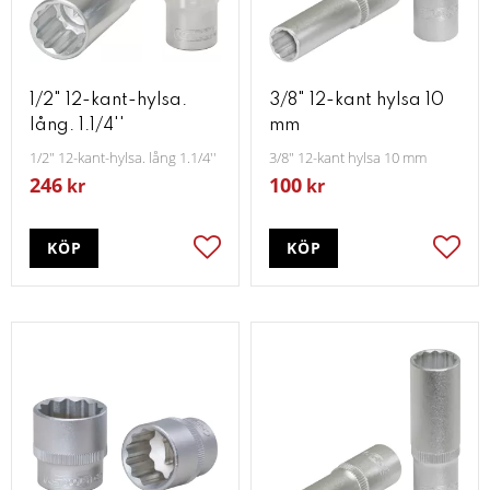
1/2" 12-kant-hylsa.
3/8" 12-kant hylsa 10
lång. 1.1/4''
mm
1/2" 12-kant-hylsa. lång 1.1/4''
3/8" 12-kant hylsa 10 mm
246
100
kr
kr
KÖP
KÖP
Lägg till i favoriter
Lägg t