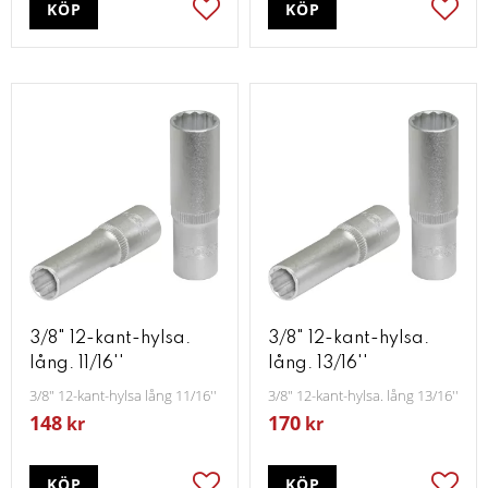
KÖP
KÖP
Lägg till i favoriter
Lägg t
3/8" 12-kant-hylsa.
3/8" 12-kant-hylsa.
lång. 11/16''
lång. 13/16''
3/8" 12-kant-hylsa lång 11/16''
3/8" 12-kant-hylsa. lång 13/16''
148
170
kr
kr
KÖP
KÖP