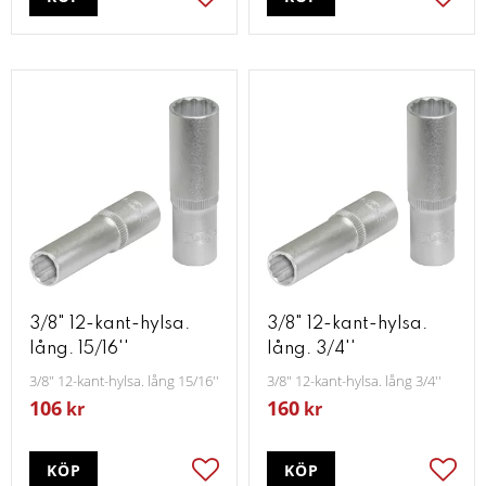
Lägg till i favoriter
Lägg t
3/8" 12-kant-hylsa.
3/8" 12-kant-hylsa.
lång. 15/16''
lång. 3/4''
3/8" 12-kant-hylsa. lång 15/16''
3/8" 12-kant-hylsa. lång 3/4''
106
160
kr
kr
KÖP
KÖP
Lägg till i favoriter
Lägg t