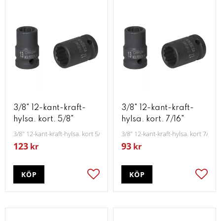
3/8" 12-kant-kraft-
3/8" 12-kant-kraft-
hylsa. kort. 5/8"
hylsa. kort. 7/16"
3/8" 12-kant-kraft-hylsa. kort 5/8"
3/8" 12-kant-kraft-hylsa. kort 7/16"
123
93
kr
kr
KÖP
KÖP
Lägg till i favoriter
Lägg t