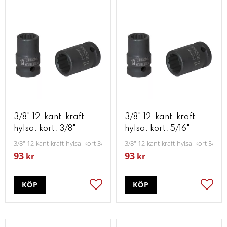
3/8" 12-kant-kraft-
3/8" 12-kant-kraft-
hylsa. kort. 3/8"
hylsa. kort. 5/16"
3/8" 12-kant-kraft-hylsa. kort 3/8"
3/8" 12-kant-kraft-hylsa. kort 5/16"
93
93
kr
kr
KÖP
KÖP
Lägg till i favoriter
Lägg t