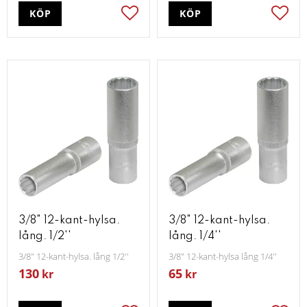
KÖP
KÖP
Lägg till i favoriter
Lägg t
3/8" 12-kant-hylsa.
3/8" 12-kant-hylsa.
lång. 1/2''
lång. 1/4''
3/8" 12-kant-hylsa. lång 1/2''
3/8" 12-kant-hylsa lång 1/4''
130
65
kr
kr