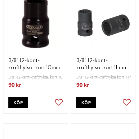
3/8" 12-kant-
3/8" 12-kant-
krafthylsa. kort 10mm
krafthylsa. kort 11mm
3/8” 12-kant-krafthylsa. kort 10mm
3/8” 12-kant-krafthylsa kort 11mm
90
90
kr
kr
KÖP
KÖP
Lägg till i favoriter
Lägg t