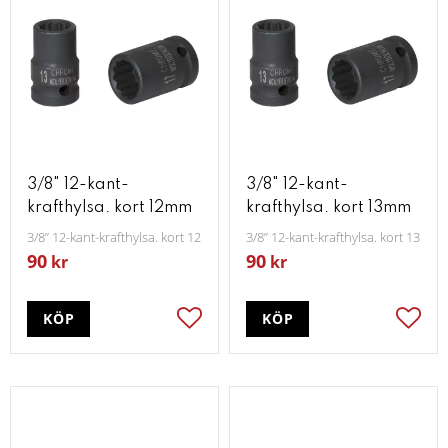
3/8" 12-kant-
3/8" 12-kant-
krafthylsa. kort 12mm
krafthylsa. kort 13mm
3/8” 12-kant-krafthylsa. kort 12mm
3/8” 12-kant-krafthylsa. kort 13mm
90
90
kr
kr
KÖP
KÖP
Lägg till i favoriter
Lägg t