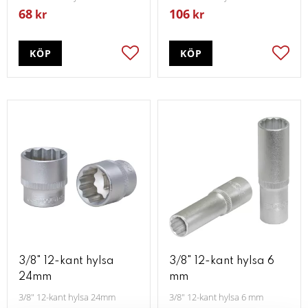
68
106
kr
kr
KÖP
KÖP
Lägg till i favoriter
Lägg t
3/8" 12-kant hylsa
3/8" 12-kant hylsa 6
24mm
mm
3/8" 12-kant hylsa 24mm
3/8" 12-kant hylsa 6 mm