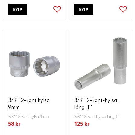
KÖP
KÖP
Lägg till i favoriter
Lägg t
3/8" 12-kant hylsa
3/8" 12-kant-hylsa.
9mm
lång. 1''
3/8" 12-kant hylsa 9mm
3/8" 12-kant-hylsa. lång 1''
58
125
kr
kr