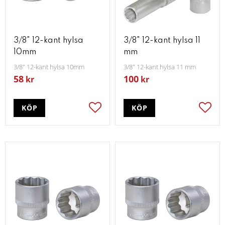
3/8" 12-kant hylsa
3/8" 12-kant hylsa 11
10mm
mm
3/8" 12-kant hylsa 10mm
3/8" 12-kant hylsa 11 mm
58
100
kr
kr
KÖP
KÖP
Lägg till i favoriter
Lägg t