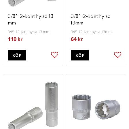
3/8" 12-kant hylsa 13
3/8" 12-kant hylsa
mm
13mm
3/8" 12-kant hylsa 13 mm
3/8" 12-kant hylsa 13mm
110
64
kr
kr
KÖP
KÖP
Lägg till i favoriter
Lägg t