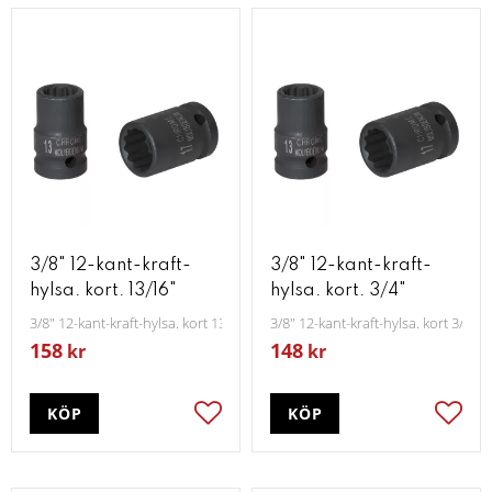
3/8" 12-kant-kraft-
3/8" 12-kant-kraft-
hylsa. kort. 13/16"
hylsa. kort. 3/4"
3/8" 12-kant-kraft-hylsa. kort 13/16"
3/8" 12-kant-kraft-hylsa. kort 3/4"
158
148
kr
kr
KÖP
KÖP
Lägg till i favoriter
Lägg t