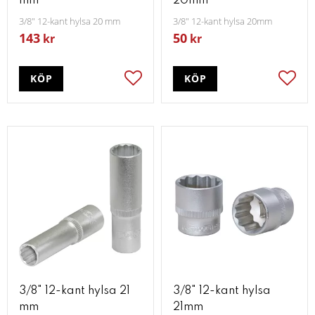
mm
20mm
3/8" 12-kant hylsa 20 mm
3/8" 12-kant hylsa 20mm
143
50
kr
kr
KÖP
KÖP
Lägg till i favoriter
Lägg t
3/8" 12-kant hylsa 21
3/8" 12-kant hylsa
mm
21mm