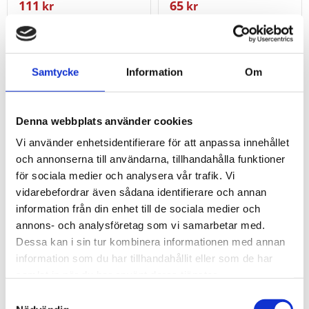
111
65
kr
kr
KÖP
KÖP
Lägg till i favoriter
Lägg t
Samtycke
Information
Om
Denna webbplats använder cookies
Vi använder enhetsidentifierare för att anpassa innehållet
och annonserna till användarna, tillhandahålla funktioner
för sociala medier och analysera vår trafik. Vi
vidarebefordrar även sådana identifierare och annan
information från din enhet till de sociala medier och
annons- och analysföretag som vi samarbetar med.
Dessa kan i sin tur kombinera informationen med annan
3/8" 12-kant hylsa
3/8" 12-kant hylsa 7
information som du har tillhandahållit eller som de har
6mm
mm
samlat in när du har använt deras tjänster.
3/8" 12-kant hylsa 6mm
3/8" 12-kant hylsa 7 mm
Samtyckesval
71
66
kr
kr