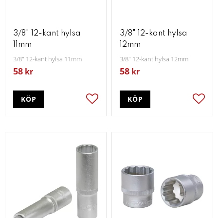
3/8" 12-kant hylsa
3/8" 12-kant hylsa
11mm
12mm
3/8" 12-kant hylsa 11mm
3/8" 12-kant hylsa 12mm
58
58
kr
kr
KÖP
KÖP
Lägg till i favoriter
Lägg t