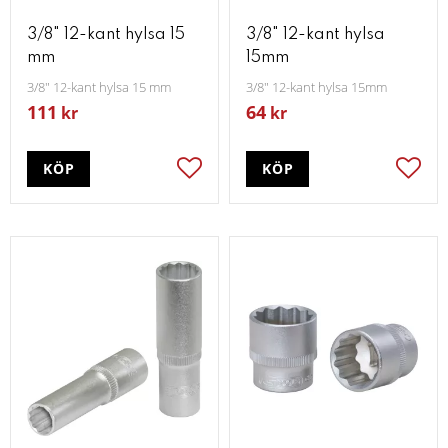
3/8" 12-kant hylsa 15
3/8" 12-kant hylsa
mm
15mm
3/8" 12-kant hylsa 15 mm
3/8" 12-kant hylsa 15mm
111
64
kr
kr
KÖP
KÖP
Lägg till i favoriter
Lägg t