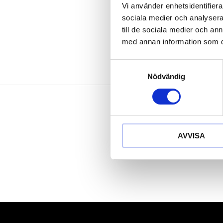
Matt satinera
Vi använder enhetsidentifierar
Krom vanad
sociala medier och analysera 
till de sociala medier och a
med annan information som du 
Samtyckesval
Nödvändig
AVVISA