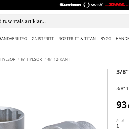
HANDVERKTYG
GNISTFRITT
ROSTFRITT & TITAN
BYGG
HANDM
HYLSOR
⅜" HYLSOR
⅜" 12-KANT
3/8
3/8" 
93
Antal