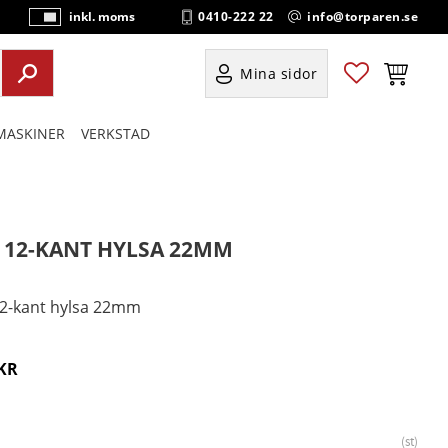
0410-222 22
info@torparen.se
inkl. moms
P
ri
s
Favoriter
Kundvag
Mina sidor
e
r
ASKINER
VERKSTAD
vi
s
a
s
" 12-KANT HYLSA 22MM
12-kant hylsa 22mm
KR
st