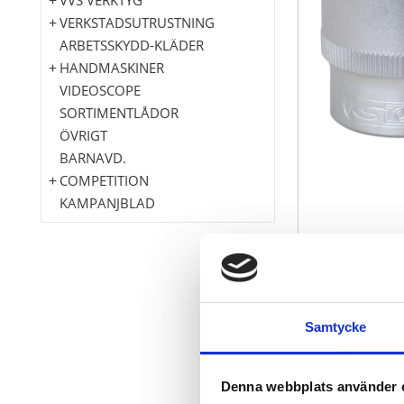
VERKSTADSUTRUSTNING
ARBETSSKYDD-KLÄDER
HANDMASKINER
VIDEOSCOPE
SORTIMENTLÅDOR
ÖVRIGT
BARNAVD.
COMPETITION
KAMPANJBLAD
12-kant
FlankTraction
Samtycke
enligt DIN 31
Innerfyrkant 
för manuell 
Denna webbplats använder 