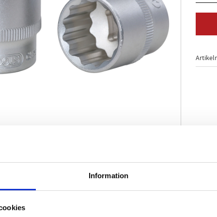
Artikel
-profil
Information
24 / ISO 2725
enligt DIN 3120 / ISO 1174 med kulfångspår
hantering
cookies