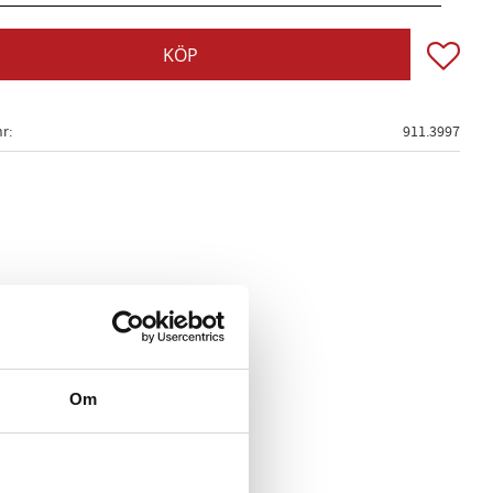
Lägg till
KÖP
nr
911.3997
Om