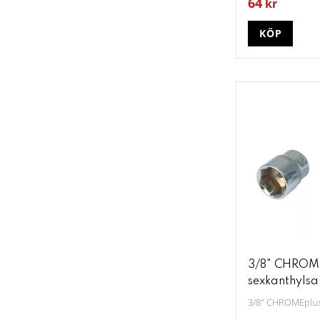
64
kr
KÖP
3/8" CHROM
sexkanthylsa
3/8" CHROMEplus