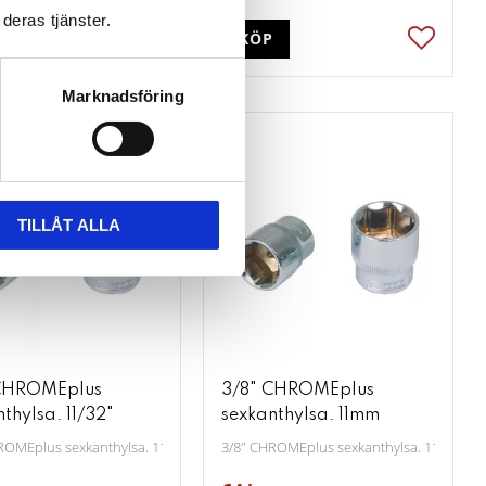
deras tjänster.
P
KÖP
ter
Lägg till i favoriter
Lägg till
Marknadsföring
TILLÅT ALLA
CHROMEplus
3/8" CHROMEplus
thylsa. 11/32"
sexkanthylsa. 11mm
ROMEplus sexkanthylsa. 11/32"
3/8" CHROMEplus sexkanthylsa. 11mm