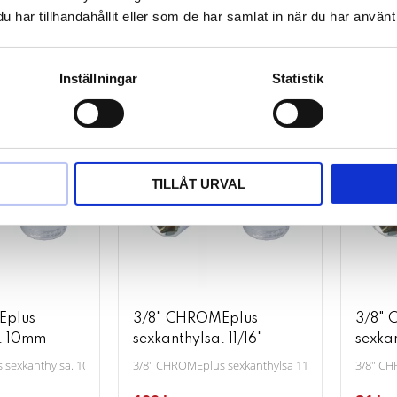
har tillhandahållit eller som de har samlat in när du har använt 
KÖP
KÖ
Lägg till i favoriter
Lägg till i favori
Inställningar
Statistik
TILLÅT URVAL
Eplus
3/8" CHROMEplus
3/8" 
a. 10mm
sexkanthylsa. 11/16"
sexkan
 sexkanthylsa. 10mm
3/8" CHROMEplus sexkanthylsa 11/16”
3/8" CH