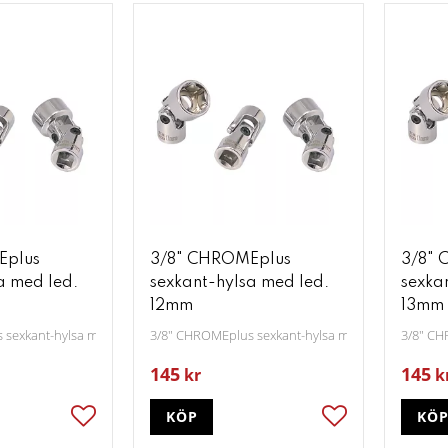
Eplus
3/8" CHROMEplus
3/8" 
a med led.
sexkant-hylsa med led.
sexka
12mm
13mm
 sexkant-hylsa med led. 11mm
3/8" CHROMEplus sexkant-hylsa med led. 12mm
3/8" CH
145
145
kr
k
KÖP
KÖ
Lägg till i favoriter
Lägg till i favori