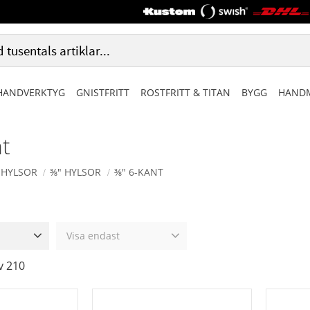
HANDVERKTYG
GNISTFRITT
ROSTFRITT & TITAN
BYGG
HANDM
nt
HYLSOR
⅜" HYLSOR
⅜" 6-KANT
Visa endast
1 395
Finns i lager
0
v
210