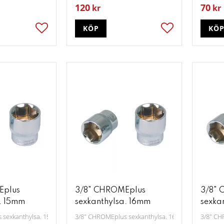
120
70
kr
kr
KÖP
KÖ
Lägg till i favoriter
Lägg till i favori
Eplus
3/8" CHROMEplus
3/8" 
. 15mm
sexkanthylsa. 16mm
sexka
 sexkanthylsa. 15mm
3/8" CHROMEplus sexkanthylsa. 16mm
3/8" CH