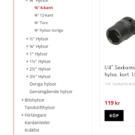
⅜" Hylsor
⅜" 6-kant
⅜" 12-kant
⅜" Torx
⅜" hylsor övriga
½" Hylsor
¾" Hylsor
1" Hylsor
1½" Hylsor
1/4" Sexkants
2½" Hylsor
hylsa. kort. 1
3½" Hylsor
Övriga hylsor
1/4" Sexkants-kraf
Genomgående hylsor
Bitshylsor
119
kr
Tändstifthylsor
Förlängare
KÖP
Kardanleder
Kråkfot