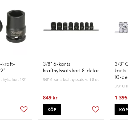
-kraft-
3/8" 6-kants
3/8" 
/2"
krafthylssats kort 8-delar
kants 
10-de
t-hylsa kort 1/2"
3/8" 6-kants krafthylssats kort 8-delar
3/8" CH
849
1 395
kr
KÖP
KÖ
Lägg till i favoriter
Lägg till i favori