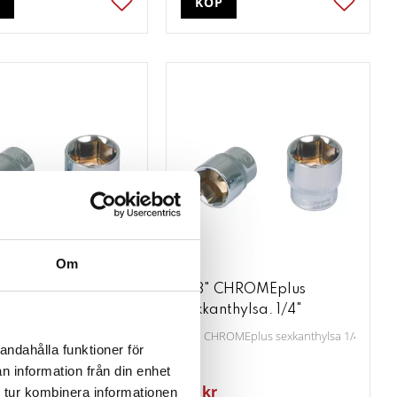
P
KÖP
ter
Lägg till i favoriter
Lägg till
Om
CHROMEplus
3/8" CHROMEplus
thylsa. 1/2"
sexkanthylsa. 1/4"
ROMEplus sexkanthylsa. 1/2”
3/8" CHROMEplus sexkanthylsa 1/4”
andahålla funktioner för
n information från din enhet
81
kr
 tur kombinera informationen