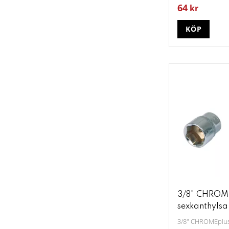
64
kr
KÖP
3/8" CHROM
sexkanthylsa
3/8" CHROMEplus