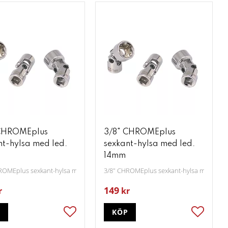
CHROMEplus
3/8" CHROMEplus
nt-hylsa med led.
sexkant-hylsa med led.
14mm
ROMEplus sexkant-hylsa med led. 13mm
3/8" CHROMEplus sexkant-hylsa med led
149
r
kr
P
KÖP
ter
Lägg till i favoriter
Lägg till