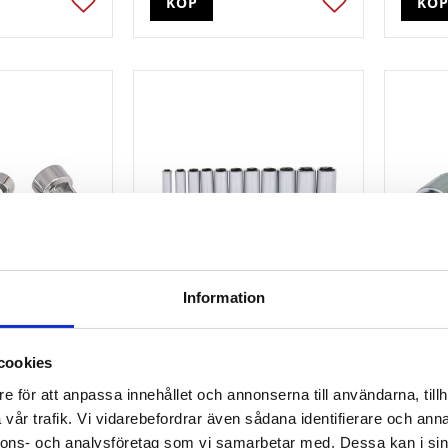
KÖP
KÖ
Lägg till i favoriter
Lägg till i favori
Information
Eplus
3/8" CHROMEplus
3/8" 
a med led.
sexkant-hylssats. lång 11-
sexkan
cookies
delar. 8-19mm
3/8" CH
e för att anpassa innehållet och annonserna till användarna, tillh
 sexkant-hylsa med led. 19mm
vår trafik. Vi vidarebefordrar även sådana identifierare och anna
778
91
kr
kr
nnons- och analysföretag som vi samarbetar med. Dessa kan i sin