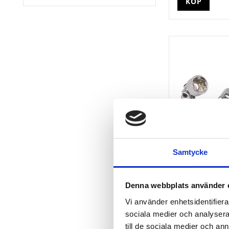
KÖP
Samtycke
3/8" CHROM
sexkant-hyls
Denna webbplats använder 
19mm
Vi använder enhetsidentifierar
3/8" CHROMEplus
sociala medier och analysera 
151
kr
till de sociala medier och a