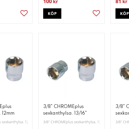
100
81
kr
kr
KÖP
KÖ
Lägg till i favoriter
Lägg till i favori
Eplus
3/8" CHROMEplus
3/8" 
. 12mm
sexkanthylsa. 13/16"
sexka
 sexkanthylsa. 12mm
3/8" CHROMEplus sexkanthylsa. 13/16”
3/8" CH