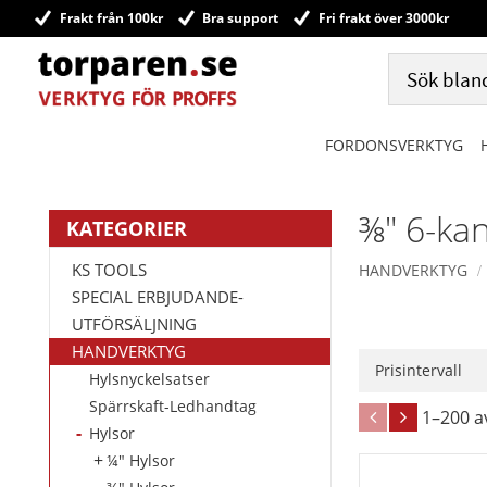
Frakt från 100kr
Bra support
Fri frakt över 3000kr
FORDONSVERKTYG
⅜" 6-ka
KATEGORIER
KS TOOLS
HANDVERKTYG
SPECIAL ERBJUDANDE-
UTFÖRSÄLJNING
HANDVERKTYG
Prisintervall
Hylsnyckelsatser
58
Spärrskaft-Ledhandtag
1–
200
a
Hylsor
¼" Hylsor