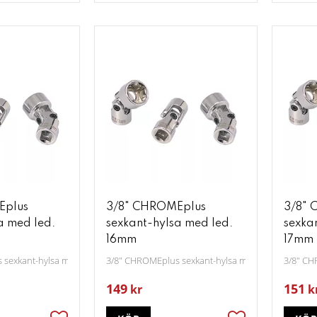
Eplus
3/8" CHROMEplus
3/8" 
a med led.
sexkant-hylsa med led.
sexka
16mm
17mm
 sexkant-hylsa med led. 15mm
3/8" CHROMEplus sexkant-hylsa med led. 16mm
3/8" CH
149
151
kr
k