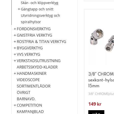
Skär- och klippverktyg
Gängtapp och snitt
Utvridningsverktyg och
spiralhylsor
FORDONSVERKTYG
GNISTFRIA VERKTYG
ROSTFRIA & TITAN VERKTYG
BYGGVERKTYG
VVS VERKTYG
VERKSTADSUTRUSTNING
ARBETSSKYDD-KLÄDER
HANDMASKINER
3/8" CHROM
VIDEOSCOPE
sexkant-hyls
SORTIMENTLÅDOR
15mm
ÖVRIGT
3/8" CHROMEplus
BARNAVD.
149
kr
COMPETITION
KAMPANJBLAD