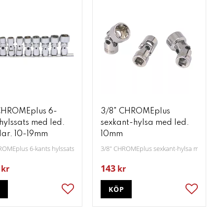
CHROMEplus 6-
3/8" CHROMEplus
hylssats med led.
sexkant-hylsa med led.
lar. 10-19mm
10mm
ROMEplus 6-kants hylssats med led. 10-delar. 10-19mm
3/8" CHROMEplus sexkant-hylsa med led
143
kr
kr
P
KÖP
ter
Lägg till i favoriter
Lägg till