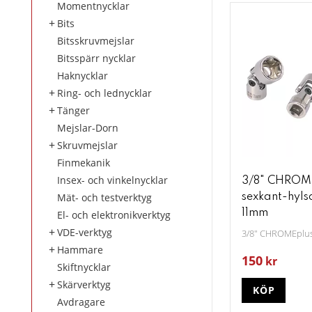
Momentnycklar
Bits
Bitsskruvmejslar
Bitsspärr nycklar
Haknycklar
Ring- och lednycklar
Tänger
Mejslar-Dorn
Skruvmejslar
Finmekanik
Insex- och vinkelnycklar
3/8" CHROM
Mät- och testverktyg
sexkant-hyls
11mm
El- och elektronikverktyg
VDE-verktyg
3/8" CHROMEplus
Hammare
150
kr
Skiftnycklar
Skärverktyg
KÖP
Avdragare