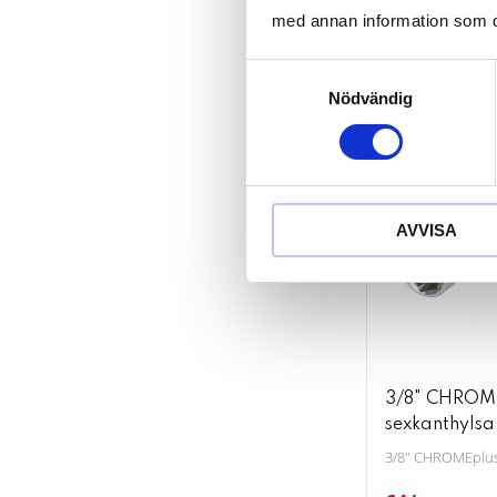
med annan information som du 
KÖP
Samtyckesval
Nödvändig
AVVISA
3/8" CHROM
sexkanthyls
3/8" CHROMEplus