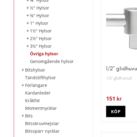
⅜" Hylsor
½" Hylsor
¾" Hylsor
1" Hylsor
1½" Hylsor
2½" Hylsor
3½" Hylsor
Övriga hylsor
Genomgående hylsor
1/2" glidhuv
Bitshylsor
Tändstifthylsor
1/2” glidhuvud
Förlängare
Kardanleder
151
kr
Kråkfot
Momentnycklar
KÖP
Bits
Bitsskruvmejslar
Bitsspärr nycklar