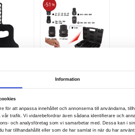
51
%
Krafthylssats. 23 delar.
Information
3/4 tum + 1 tum
1 788
kr
3 671
kr
cookies
KÖP
e för att anpassa innehållet och annonserna till användarna, tillh
Lägg till i favoriter
Lägg till i favori
vår trafik. Vi vidarebefordrar även sådana identifierare och anna
nnons- och analysföretag som vi samarbetar med. Dessa kan i sin
har tillhandahållit eller som de har samlat in när du har använt 