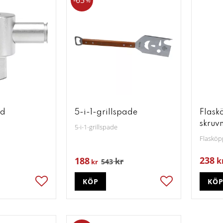
65
%
ud
5-i-1-grillspade
Flask
skruv
5-i-1-grillspade
Flasköp
238
188
k
kr
543
kr
KÖP
KÖ
Lägg till i favoriter
Lägg till i favori