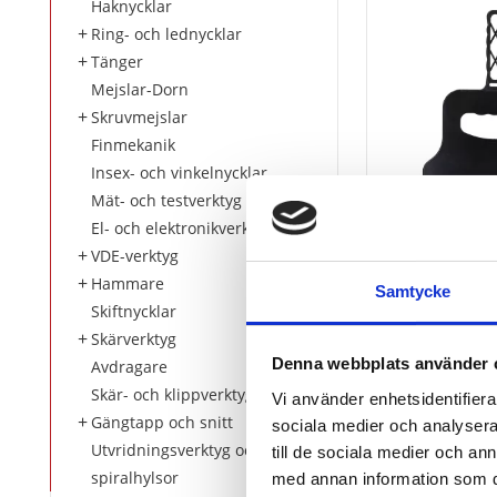
Haknycklar
Ring- och lednycklar
Tänger
Mejslar-Dorn
Skruvmejslar
Finmekanik
Insex- och vinkelnycklar
Mät- och testverktyg
El- och elektronikverktyg
VDE-verktyg
Grill-blad
Hammare
Samtycke
Skiftnycklar
Skärverktyg
110
kr
Denna webbplats använder 
Avdragare
Skär- och klippverktyg
KÖP
Vi använder enhetsidentifierar
Gängtapp och snitt
sociala medier och analysera 
Utvridningsverktyg och
till de sociala medier och a
spiralhylsor
med annan information som du 