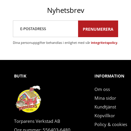
Nyhetsbrev
PRENUMERERA
Dina personuppgifter behandlas i enlighet med vår
integritetspolicy
.
BUTIK
INFORMATION
Om oss
Mina sidor
Kundtjänst
Köpvillkor
Torparens Verkstad AB
Policy & cookies
Org.nummer: 556403-6480