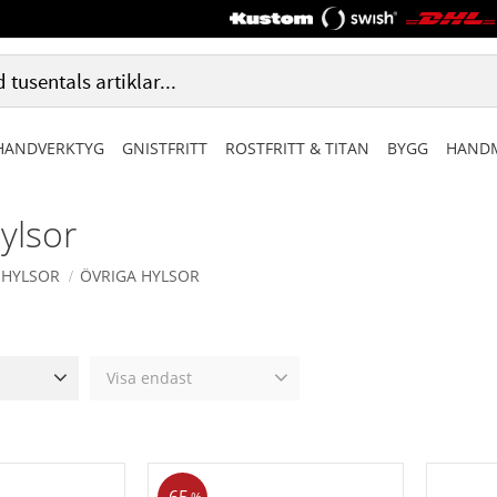
HANDVERKTYG
GNISTFRITT
ROSTFRITT & TITAN
BYGG
HANDM
ylsor
HYLSOR
ÖVRIGA HYLSOR
Visa endast
1 788
Finns i lager
0