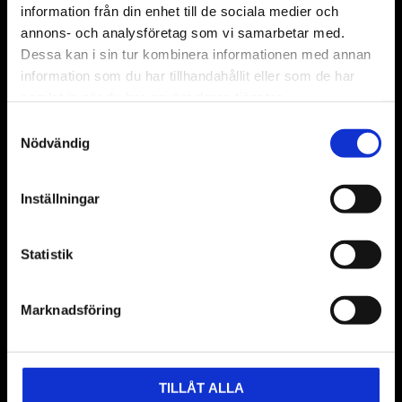
information från din enhet till de sociala medier och
annons- och analysföretag som vi samarbetar med.
Dessa kan i sin tur kombinera informationen med annan
information som du har tillhandahållit eller som de har
BUTIK
samlat in när du har använt deras tjänster.
Samtyckesval
Nödvändig
Inställningar
Torparens Verkstad AB
Org.nummer: 556403-6480
Statistik
Tretunnlandshusen 19-0 | 274 94 Skurup
Marknadsföring
0410-222 22
info@torparen.se
ÖPPETTIDER
TILLÅT ALLA