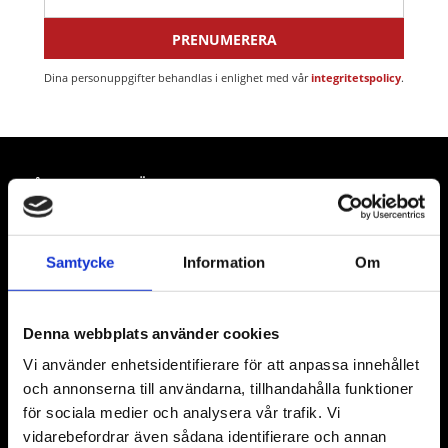
PRENUMERERA
Dina personuppgifter behandlas i enlighet med vår
integritetspolicy
.
VÅRA LEVERANTÖRER
Våra främsta leverantörer är KS Tools verktyg, ATH billyftar
& däckmaskiner och Master luftmaskiner. Kontakta oss
Samtycke
Information
Om
gärna om vad som helst då vi gör vårt yttersta för att hjälpa
kunden.
Denna webbplats använder cookies
Vi använder enhetsidentifierare för att anpassa innehållet
och annonserna till användarna, tillhandahålla funktioner
för sociala medier och analysera vår trafik. Vi
vidarebefordrar även sådana identifierare och annan