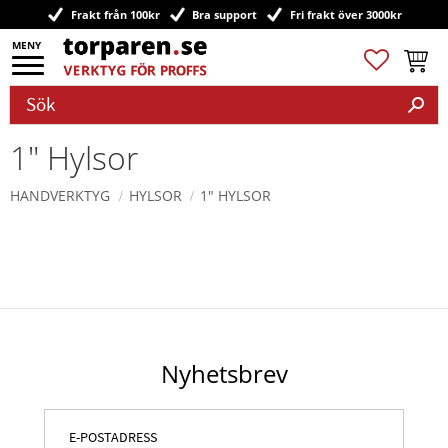
Frakt från 100kr
Bra support
Fri frakt över 3000kr
Meny
Favoriter
Kundv
1" Hylsor
HANDVERKTYG
HYLSOR
1" HYLSOR
Nyhetsbrev