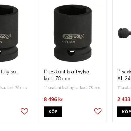
afthylsa.
1" sexkant krafthylsa.
1" sex
kort. 78 mm
XL 2
ylsa. kort. 76 mm
1" sexkant krafthylsa. kort. 78 mm
1” sexk
8 496
2 433
kr
KÖP
KÖ
Lägg till i favoriter
Lägg till i favori