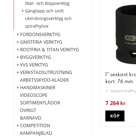
Skär- och klippverktyg
Gängtapp och snitt
Utvridningsverktyg och
spiralhylsor
FORDONSVERKTYG
GNISTFRIA VERKTYG
ROSTFRIA & TITAN VERKTYG
BYGGVERKTYG
VVS VERKTYG
VERKSTADSUTRUSTNING
1" sexkant kr
ARBETSSKYDD-KLÄDER
kort. 76 mm
HANDMASKINER
1" sexkant krafth
VIDEOSCOPE
7 264
SORTIMENTLÅDOR
kr
ÖVRIGT
KÖP
BARNAVD.
COMPETITION
KAMPANJBLAD