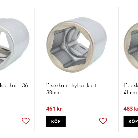
lsa. kort. 36
1" sexkant-hylsa. kort.
1" sex
38mm
41mm
461
483
kr
k
KÖP
KÖ
Lägg till i favoriter
Lägg till i favori