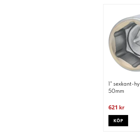
1" sexkant-hy
50mm
621
kr
KÖP