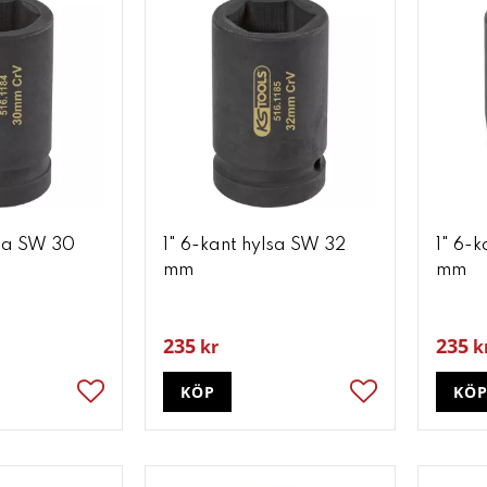
lsa SW 30
1" 6-kant hylsa SW 32
1" 6-
mm
mm
235
235
kr
k
KÖP
KÖ
Lägg till i favoriter
Lägg till i favori