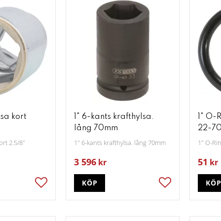
lsa kort
1" 6-kants krafthylsa.
1" O-R
lång 70mm
22-7
ort 2.5/8"
1" 6-kants krafthylsa. lång 70mm
1" O-Ri
3 596
51
kr
kr
KÖP
KÖ
Lägg till i favoriter
Lägg till i favori