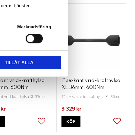
deras tjänster.
Marknadsföring
TILLÅT ALLA
kant vrid-krafthylsa
1" sexkant vrid-krafthylsa
3mm. 600Nm
XL 36mm. 600Nm
ant vrid-krafthylsa XL 33mm, 600Nm
1” sexkant vrid-krafthylsa XL 36mm, 600N
3 329
kr
kr
P
KÖP
ter
Lägg till i favoriter
Lägg till