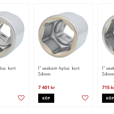
lsa. kort.
1" sexkant-hylsa. kort.
1" sex
54mm
54m
7 401
715
kr
k
KÖP
KÖ
Lägg till i favoriter
Lägg till i favori