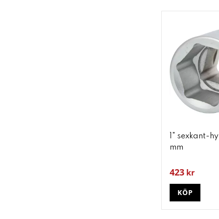
1" sexkant-hy
mm
423
kr
KÖP