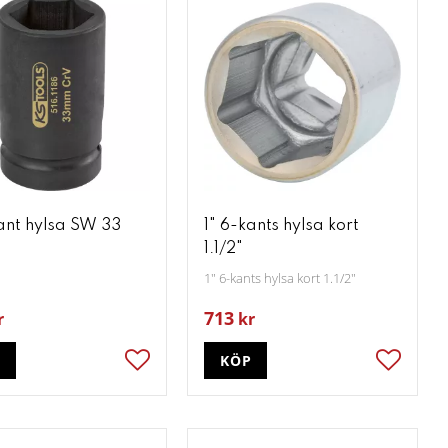
kant hylsa SW 33
1" 6-kants hylsa kort
1.1/2"
1" 6-kants hylsa kort 1.1/2"
713
r
kr
P
KÖP
ter
Lägg till i favoriter
Lägg till