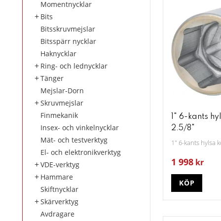
Momentnycklar
Bits
Bitsskruvmejslar
Bitsspärr nycklar
Haknycklar
Ring- och lednycklar
Tänger
Mejslar-Dorn
Skruvmejslar
Finmekanik
1" 6-kants hy
Insex- och vinkelnycklar
2.5/8"
Mät- och testverktyg
1" 6-kants hylsa k
El- och elektronikverktyg
1 998
kr
VDE-verktyg
Hammare
KÖP
Skiftnycklar
Skärverktyg
Avdragare