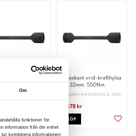
kant vrid-krafthylsa
1" sexkant vrid-krafthylsa
2mm. 450Nm
XL 32mm. 550Nm
Om
ant vrid-krafthylsa XL 32mm, 450Nm
1” sexkant vrid-krafthylsa XL 32mm, 550N
2 578
kr
kr
P
KÖP
andahålla funktioner för
ter
Lägg till i favoriter
Lägg till
n information från din enhet
 tur kombinera informationen