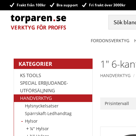
Frakt från 100kr
Bra support
Fri frakt över 3000kr
FORDONSVERKTYG
1" 6-kan
KATEGORIER
KS TOOLS
HANDVERKTYG
SPECIAL ERBJUDANDE-
UTFÖRSÄLJNING
HANDVERKTYG
Prisintervall
Hylsnyckelsatser
30
Spärrskaft-Ledhandtag
Hylsor
¼" Hylsor