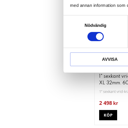
med annan information som du 
Samtyckesval
Nödvändig
AVVISA
1" sexkant vr
XL 32mm. 
1” sexkant vrid-
2 498
kr
KÖP