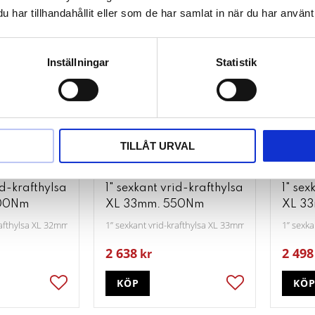
har tillhandahållit eller som de har samlat in när du har använt 
Inställningar
Statistik
TILLÅT URVAL
id-krafthylsa
1" sexkant vrid-krafthylsa
1" sex
600Nm
XL 33mm. 550Nm
XL 3
krafthylsa XL 32mm, 600Nm
1” sexkant vrid-krafthylsa XL 33mm, 550Nm
1” sexk
2 638
2 498
kr
KÖP
KÖ
Lägg till i favoriter
Lägg till i favori