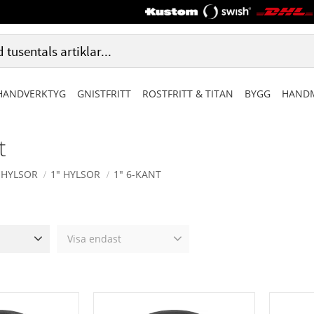
HANDVERKTYG
GNISTFRITT
ROSTFRITT & TITAN
BYGG
HANDM
t
HYLSOR
1" HYLSOR
1" 6-KANT
Visa endast
34 511
Finns i lager
0