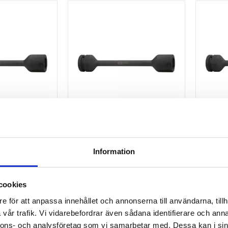
id-krafthylsa
1" sexkant vrid-krafthylsa
1" sex
50Nm
XL 30mm. 500Nm
XL 3
Information
krafthylsa XL 27mm, 450Nm
1” sexkant vrid-krafthylsa XL 30mm, 500Nm
1” sexk
2 491
2 526
kr
cookies
KÖP
KÖ
e för att anpassa innehållet och annonserna till användarna, tillh
Lägg till i favoriter
Lägg till i favori
vår trafik. Vi vidarebefordrar även sådana identifierare och anna
nnons- och analysföretag som vi samarbetar med. Dessa kan i sin