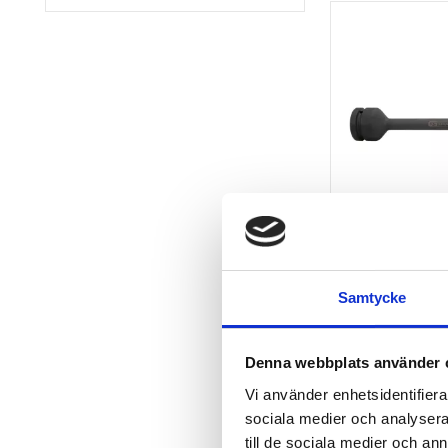
1" sexkant vr
XL 27mm. 4
Samtycke
1” sexkant vrid-
2 478
kr
Denna webbplats använder 
KÖP
Vi använder enhetsidentifierar
sociala medier och analysera 
till de sociala medier och a