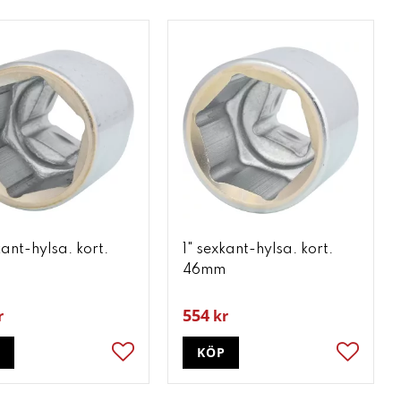
kant-hylsa. kort.
1" sexkant-hylsa. kort.
46mm
554
r
kr
P
KÖP
ter
Lägg till i favoriter
Lägg till