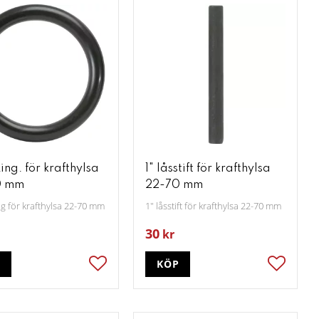
ing. för krafthylsa
1" låsstift för krafthylsa
0 mm
22-70 mm
ng för krafthylsa 22-70 mm
1" låsstift för krafthylsa 22-70 mm
30
kr
P
KÖP
ter
Lägg till i favoriter
Lägg till