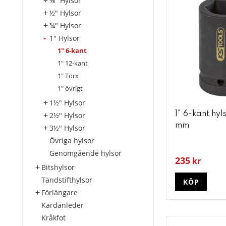
⅜" Hylsor
½" Hylsor
¾" Hylsor
1" Hylsor
1" 6-kant
1" 12-kant
1" Torx
1" övrigt
1½" Hylsor
1" 6-kant hy
2½" Hylsor
mm
3½" Hylsor
Övriga hylsor
Genomgående hylsor
235
kr
Bitshylsor
Tändstifthylsor
KÖP
Förlängare
Kardanleder
Kråkfot