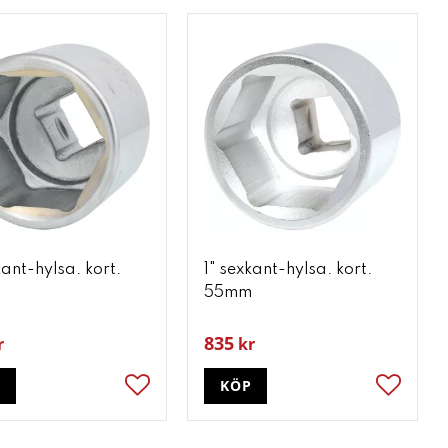
kant-hylsa. kort.
1" sexkant-hylsa. kort.
m
55mm
835
r
kr
P
KÖP
ter
Lägg till i favoriter
Lägg till