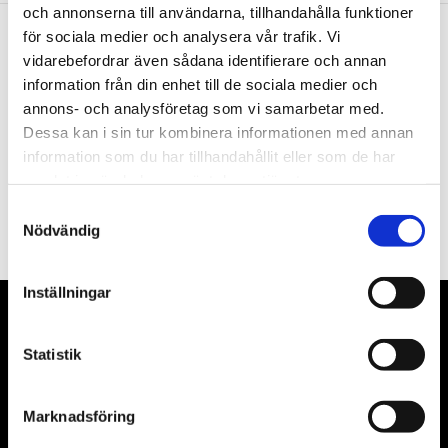
och annonserna till användarna, tillhandahålla funktioner
för sociala medier och analysera vår trafik. Vi
vidarebefordrar även sådana identifierare och annan
Nyhetsbrev
information från din enhet till de sociala medier och
annons- och analysföretag som vi samarbetar med.
Dessa kan i sin tur kombinera informationen med annan
information som du har tillhandahållit eller som de har
samlat in när du har använt deras tjänster.
PRENUMERERA
Samtyckesval
Dina personuppgifter behandlas i enlighet med vår
integritetspolicy
.
Nödvändig
Inställningar
VÅRA LEVERANTÖRER
Statistik
Våra främsta leverantörer är KS Tools verktyg, ATH billyftar
& däckmaskiner och Master luftmaskiner. Kontakta oss
Marknadsföring
gärna om vad som helst då vi gör vårt yttersta för att hjälpa