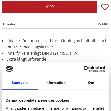
Lägg t
KÖP
Artikelnr
515.1468
idealisk för kontrollerad förspänning av hjulbultar och
muttrar med slagskruvar
Innerfyrkant enligt DIN 3121 / ISO 1174
Extra långt utförande
För maskinaktivering
Behandlat med fosfor
Krom molybden
Samtycke
Information
Om
Denna webbplats använder cookies
Vi använder enhetsidentifierare för att anpassa innehållet