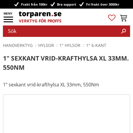
Frakt från 100kr
Bra support
Fri frakt över 3000kr
Meny
Favoriter
Kundv
HANDVERKTYG
HYLSOR
1" HYLSOR
1" 6-KANT
1" SEXKANT VRID-KRAFTHYLSA XL 33MM.
550NM
1” sexkant vrid-krafthylsa XL 33mm, 550Nm