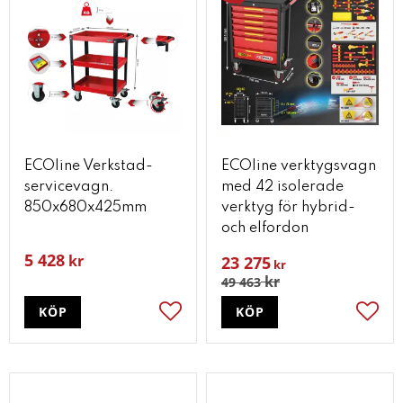
ECOline Verkstad-
ECOline verktygsvagn
servicevagn.
med 42 isolerade
850x680x425mm
verktyg för hybrid-
och elfordon
5 428
kr
23 275
kr
kr
49 463
KÖP
KÖP
Lägg till i favoriter
Lägg t