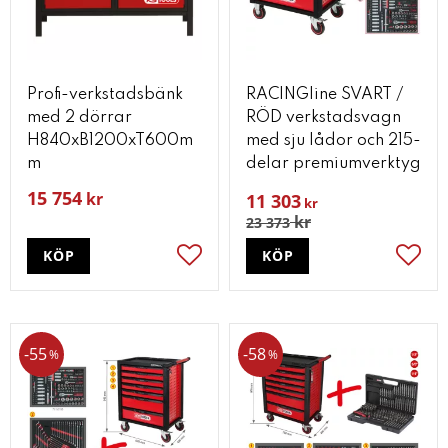
Profi-verkstadsbänk
RACINGline SVART /
med 2 dörrar
RÖD verkstadsvagn
H840xB1200xT600m
med sju lådor och 215-
m
delar premiumverktyg
15 754
kr
11 303
kr
kr
23 373
KÖP
KÖP
Lägg till i favoriter
Lägg t
55
58
%
%