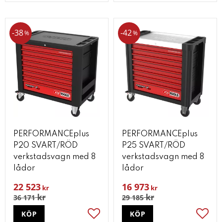
38
42
%
%
PERFORMANCEplus
PERFORMANCEplus
P20 SVART/RÖD
P25 SVART/RÖD
verkstadsvagn med 8
verkstadsvagn med 8
lådor
lådor
22 523
16 973
kr
kr
kr
kr
36 171
29 185
KÖP
KÖP
Lägg till i favoriter
Lägg t