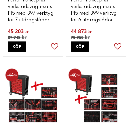
Performanceplus
Performanceplus
verkstadsvagn-sats
verkstadsvagn-sats
P15 med 397 verktyg
P15 med 399 verktyg
för 7 utdragslådor
för 6 utdragslådor
45 203
44 873
kr
kr
kr
kr
87 748
79 960
KÖP
KÖP
Lägg till i favoriter
Lägg t
44
40
%
%