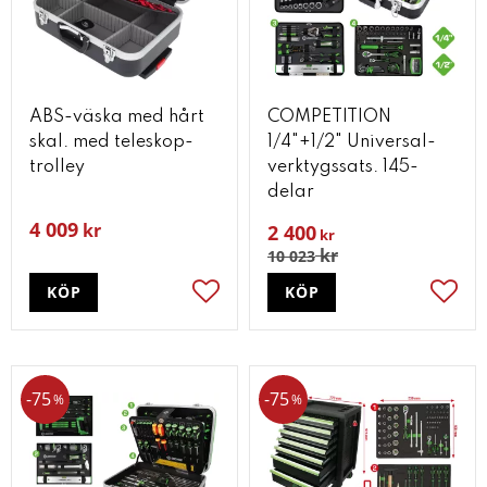
ABS-väska med hårt
COMPETITION
skal. med teleskop-
1/4"+1/2" Universal-
trolley
verktygssats. 145-
delar
4 009
kr
2 400
kr
kr
10 023
KÖP
KÖP
Lägg till i favoriter
Lägg t
75
75
%
%