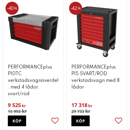
40
42
%
%
PERFORMANCEplus
PERFORMANCEplus
P10TC
P15 SVART/RÖD
verkstadsvagnöverdel
verkstadsvagn med 8
. med 4 lådor.
lådor
svart/röd
9 525
17 318
kr
kr
kr
kr
15 993
29 733
KÖP
KÖP
Lägg till i favoriter
Lägg t