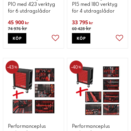
P10 med 423 verktyg
P15 med 180 verktyg
för 6 utdragslådor
för 4 utdragslådor
45 900
33 795
kr
kr
kr
kr
74 976
60 428
KÖP
KÖP
Lägg till i favoriter
Lägg t
43
40
%
%
Performanceplus
Performanceplus