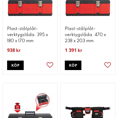
Plast-stålplåt-
Plast-stålplåt-
verktygslåda. 395 x
verktygslåda. 470 x
180 x 170 mm
238 x 203 mm
938
1 391
kr
kr
KÖP
KÖP
Lägg till i favoriter
Lägg t