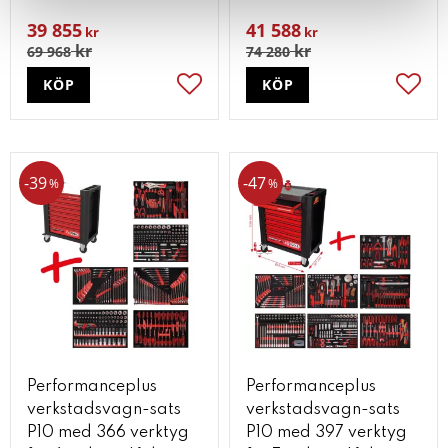
39 855
41 588
kr
kr
kr
kr
69 968
74 280
KÖP
KÖP
Lägg till i favoriter
Lägg t
39
47
%
%
Performanceplus
Performanceplus
verkstadsvagn-sats
verkstadsvagn-sats
P10 med 366 verktyg
P10 med 397 verktyg