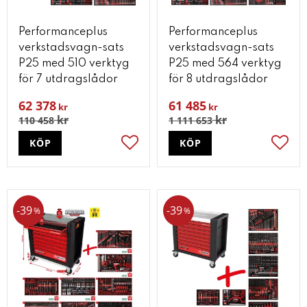
Performanceplus
Performanceplus
verkstadsvagn-sats
verkstadsvagn-sats
P25 med 510 verktyg
P25 med 564 verktyg
för 7 utdragslådor
för 8 utdragslådor
62 378
61 485
kr
kr
kr
kr
110 458
1 111 653
KÖP
KÖP
Lägg till i favoriter
Lägg t
39
39
%
%