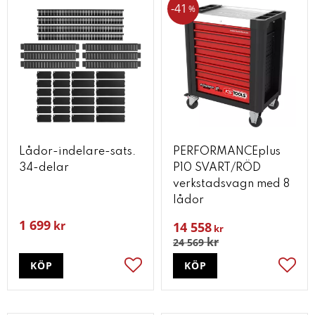
41
%
Lådor-indelare-sats.
PERFORMANCEplus
34-delar
P10 SVART/RÖD
verkstadsvagn med 8
lådor
1 699
kr
14 558
kr
kr
24 569
KÖP
KÖP
Lägg till i favoriter
Lägg t