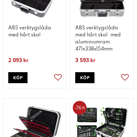
ABS verktygslåda
ABS verktygslåda
med hårt skal
med hårt skal. med
aluminiumram.
471x338x154mm
2 093
3 593
kr
kr
KÖP
KÖP
Lägg till i favoriter
Lägg t
76
%