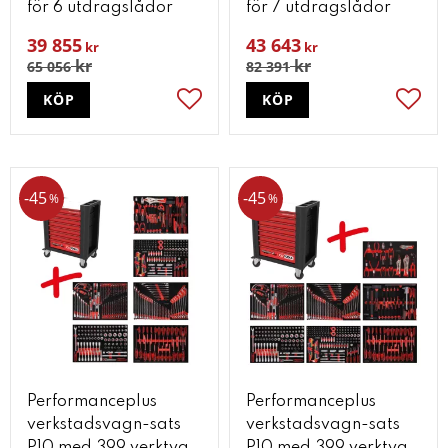
för 6 utdragslådor
för 7 utdragslådor
39 855
43 643
kr
kr
kr
kr
65 056
82 391
KÖP
KÖP
Lägg till i favoriter
Lägg t
45
45
%
%
Performanceplus
Performanceplus
verkstadsvagn-sats
verkstadsvagn-sats