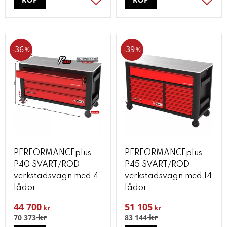
Lägg till i favoriter
Lägg t
36
39
%
%
PERFORMANCEplus
PERFORMANCEplus
P40 SVART/RÖD
P45 SVART/RÖD
verkstadsvagn med 4
verkstadsvagn med 14
lådor
lådor
44 700
51 105
kr
kr
kr
kr
70 373
83 144