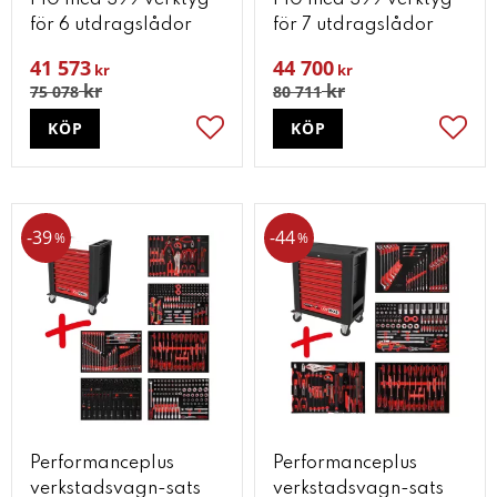
P10 med 399 verktyg
P10 med 399 verktyg
för 6 utdragslådor
för 7 utdragslådor
41 573
44 700
kr
kr
kr
kr
75 078
80 711
KÖP
KÖP
Lägg till i favoriter
Lägg t
39
44
%
%
Performanceplus
Performanceplus
verkstadsvagn-sats
verkstadsvagn-sats