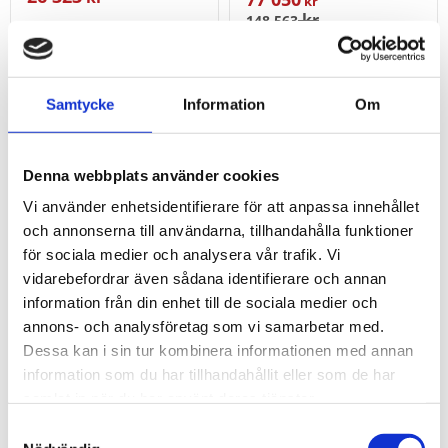
kr
kr
148 563
KÖP
KÖP
Lägg till i favoriter
Lägg t
Samtycke
Information
Om
43
38
%
%
Denna webbplats använder cookies
Vi använder enhetsidentifierare för att anpassa innehållet
och annonserna till användarna, tillhandahålla funktioner
för sociala medier och analysera vår trafik. Vi
vidarebefordrar även sådana identifierare och annan
information från din enhet till de sociala medier och
annons- och analysföretag som vi samarbetar med.
Dessa kan i sin tur kombinera informationen med annan
Performanceplus
Performanceplus
information som du har tillhandahållit eller som de har
verkstadsvagn-sats
verkstadsvagn-sats
samlat in när du har använt deras tjänster.
P10 med 241 verktyg
P10 med 262 verktyg
för 4 utdragslådor
för 5 utdragslådor
Samtyckesval