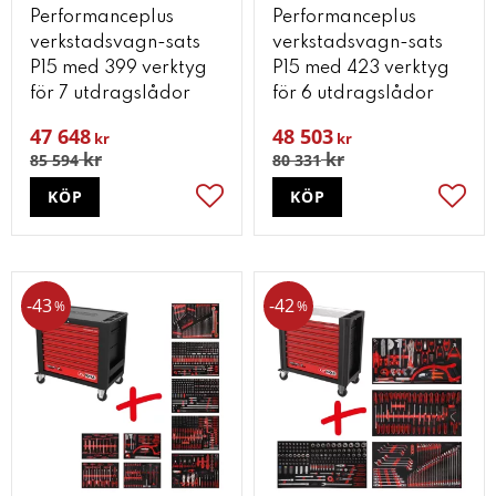
Performanceplus
Performanceplus
verkstadsvagn-sats
verkstadsvagn-sats
P15 med 399 verktyg
P15 med 423 verktyg
för 7 utdragslådor
för 6 utdragslådor
47 648
48 503
kr
kr
kr
kr
85 594
80 331
KÖP
KÖP
Lägg till i favoriter
Lägg t
43
42
%
%