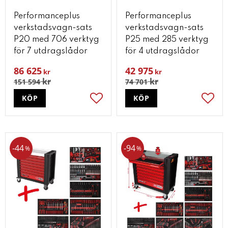
Performanceplus
Performanceplus
verkstadsvagn-sats
verkstadsvagn-sats
P20 med 706 verktyg
P25 med 285 verktyg
för 7 utdragslådor
för 4 utdragslådor
86 625
42 975
kr
kr
kr
kr
151 594
74 701
KÖP
KÖP
Lägg till i favoriter
Lägg t
44
94
%
%