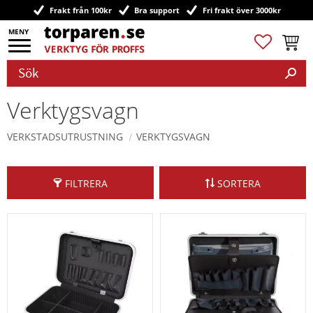
Frakt från 100kr
Bra support
Fri frakt över 3000kr
Meny
Favoriter
Kundv
Verktygsvagn
VERKSTADSUTRUSTNING
VERKTYGSVAGN
FILTRERA
SORTERA