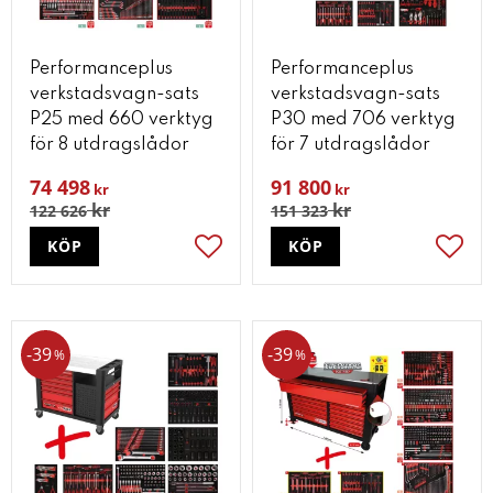
Performanceplus
Performanceplus
verkstadsvagn-sats
verkstadsvagn-sats
P25 med 660 verktyg
P30 med 706 verktyg
för 8 utdragslådor
för 7 utdragslådor
74 498
91 800
kr
kr
kr
kr
122 626
151 323
KÖP
KÖP
Lägg till i favoriter
Lägg t
39
39
%
%