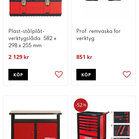
Plast-stålplåt-
Prof. remväska för
verktygslåda. 582 x
verktyg
298 x 255 mm
2 129
851
kr
kr
KÖP
KÖP
Lägg till i favoriter
Lägg t
52
%