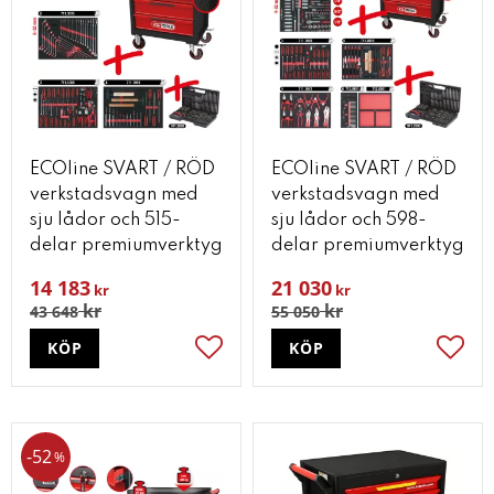
ECOline SVART / RÖD
ECOline SVART / RÖD
verkstadsvagn med
verkstadsvagn med
sju lådor och 515-
sju lådor och 598-
delar premiumverktyg
delar premiumverktyg
14 183
21 030
kr
kr
kr
kr
43 648
55 050
KÖP
KÖP
Lägg till i favoriter
Lägg t
52
%