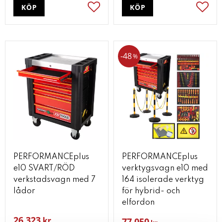
KÖP
KÖP
Lägg till i favoriter
Lägg t
48
%
PERFORMANCEplus
PERFORMANCEplus
e10 SVART/RÖD
verktygsvagn e10 med
verkstadsvagn med 7
164 isolerade verktyg
lådor
för hybrid- och
elfordon
26 323
kr
77 050