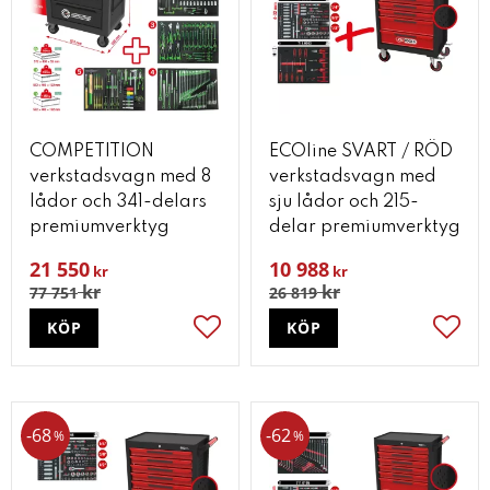
COMPETITION
ECOline SVART / RÖD
verkstadsvagn med 8
verkstadsvagn med
lådor och 341-delars
sju lådor och 215-
premiumverktyg
delar premiumverktyg
21 550
10 988
kr
kr
kr
kr
77 751
26 819
KÖP
KÖP
Lägg till i favoriter
Lägg t
68
62
%
%