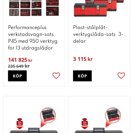
Performanceplus
Plast-stålplåt-
verkstadsvagn-sats
verktygslåda-sats. 3-
P45 med 950 verktyg
delar
för 13 utdragslådor
3 115
kr
141 825
kr
kr
235 649
KÖP
KÖP
Lägg till i favoriter
Lägg t