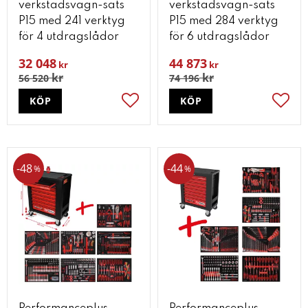
verkstadsvagn-sats
verkstadsvagn-sats
P15 med 241 verktyg
P15 med 284 verktyg
för 4 utdragslådor
för 6 utdragslådor
32 048
44 873
kr
kr
kr
kr
56 520
74 196
KÖP
KÖP
Lägg till i favoriter
Lägg t
48
44
%
%