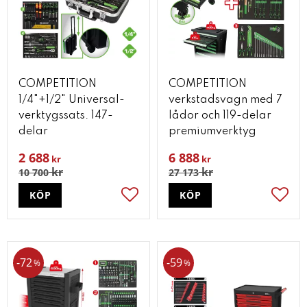
COMPETITION
COMPETITION
1/4"+1/2" Universal-
verkstadsvagn med 7
verktygssats. 147-
lådor och 119-delar
delar
premiumverktyg
2 688
6 888
kr
kr
kr
kr
10 700
27 173
KÖP
KÖP
Lägg till i favoriter
Lägg t
72
59
%
%