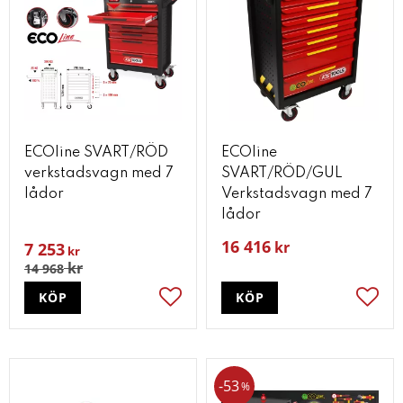
ECOline SVART/RÖD
ECOline
verkstadsvagn med 7
SVART/RÖD/GUL
lådor
Verkstadsvagn med 7
lådor
16 416
kr
7 253
kr
kr
14 968
KÖP
KÖP
Lägg till i favoriter
Lägg t
53
%