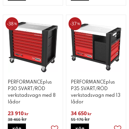
38
37
%
%
PERFORMANCEplus
PERFORMANCEplus
P30 SVART/RÖD
P35 SVART/RÖD
verkstadsvagn med 8
verkstadsvagn med 13
lådor
lådor
23 910
34 650
kr
kr
kr
kr
38 466
55 176
KÖP
KÖP