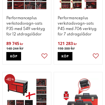
Performanceplus
Performanceplus
verkstadsvagn-sats
verkstadsvagn-sats
P35 med 549 verktyg
P45 med 706 verktyg
för 12 utdragslådor
för 7 utdragslådor
89 745
121 283
kr
kr
kr
kr
148 244
198 300
KÖP
KÖP
Lägg till i favoriter
Lägg t
40
%