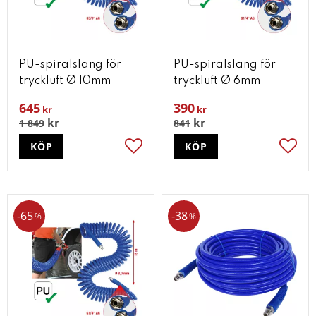
PU-spiralslang för
PU-spiralslang för
tryckluft Ø 10mm
tryckluft Ø 6mm
645
390
kr
kr
kr
kr
1 849
841
KÖP
KÖP
Lägg till i favoriter
Lägg t
65
38
%
%