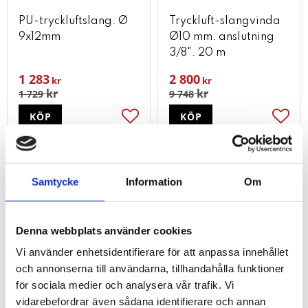
PU-tryckluftslang. Ø
Tryckluft-slangvinda
9x12mm
Ø10 mm. anslutning
3/8". 20 m
1 283
2 800
kr
kr
kr
kr
1 729
9 748
KÖP
KÖP
Lägg till i favoriter
Lägg t
Samtycke
Information
Om
50
46
%
%
Denna webbplats använder cookies
Vi använder enhetsidentifierare för att anpassa innehållet
och annonserna till användarna, tillhandahålla funktioner
för sociala medier och analysera vår trafik. Vi
vidarebefordrar även sådana identifierare och annan