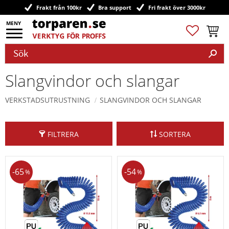
Frakt från 100kr
Bra support
Fri frakt över 3000kr
Meny
Favoriter
Kundv
Slangvindor och slangar
VERKSTADSUTRUSTNING
SLANGVINDOR OCH SLANGAR
FILTRERA
SORTERA
65
54
%
%