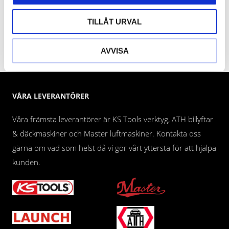
TILLÅT URVAL
PRENUMERERA
Dina personuppgifter behandlas i enlighet med vår
integritetspolicy
.
AVVISA
VÅRA LEVERANTÖRER
Våra främsta leverantörer är KS Tools verktyg, ATH billyftar
& däckmaskiner och Master luftmaskiner. Kontakta oss
gärna om vad som helst då vi gör vårt yttersta för att hjälpa
kunden.