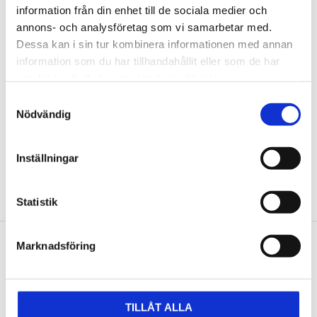
information från din enhet till de sociala medier och
automatisk
automatisk
annons- och analysföretag som vi samarbetar med.
upprullning för
upprullning för
Dessa kan i sin tur kombinera informationen med annan
tryckluftslang Ø 10mm
tryckluftslang Ø 13mm
information som du har tillhandahållit eller som de har
x 15m
x 15m
samlat in när du har använt deras tjänster.
1 935
2 918
kr
kr
Samtyckesval
kr
kr
3 841
5 376
Nödvändig
KÖP
KÖP
Lägg till i favoriter
Lägg t
Inställningar
Statistik
Marknadsföring
Nyhetsbrev
TILLÅT ALLA