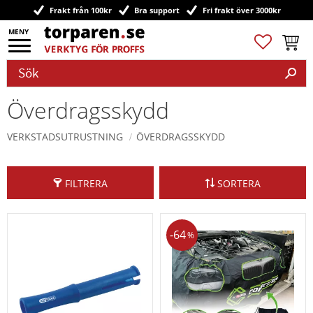
Frakt från 100kr
Bra support
Fri frakt över 3000kr
Meny
Favoriter
Kundv
Överdragsskydd
VERKSTADSUTRUSTNING
ÖVERDRAGSSKYDD
FILTRERA
SORTERA
64
%