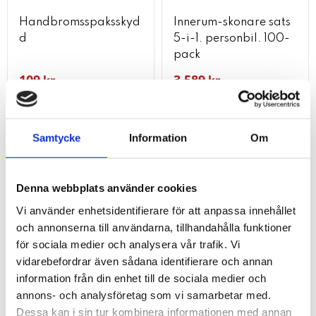
Handbromsspaksskyd
Innerum-skonare sats
d
5-i-1. personbil. 100-
pack
109
3 589
kr
kr
KÖP
KÖP
Lägg till i favoriter
Lägg t
Samtycke
Information
Om
Denna webbplats använder cookies
Vi använder enhetsidentifierare för att anpassa innehållet
och annonserna till användarna, tillhandahålla funktioner
för sociala medier och analysera vår trafik. Vi
vidarebefordrar även sådana identifierare och annan
information från din enhet till de sociala medier och
annons- och analysföretag som vi samarbetar med.
Dessa kan i sin tur kombinera informationen med annan