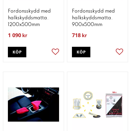
Fordonsskydd med
Fordonsskydd med
halkskyddsmatta.
halkskyddsmatta.
1200x500mm
900x500mm
1 090
718
kr
kr
KÖP
KÖP
Lägg till i favoriter
Lägg t