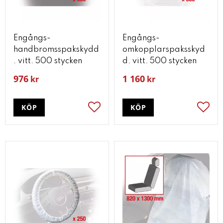
Engångs-
Engångs-
handbromsspakskydd
omkopplarspaksskyd
. vitt. 500 stycken
d. vitt. 500 stycken
976
1 160
kr
kr
KÖP
KÖP
Lägg till i favoriter
Lägg t