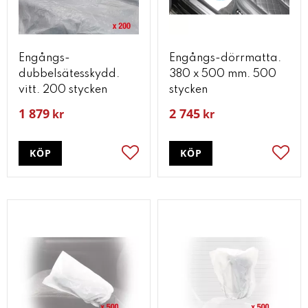
Engångs-
Engångs-dörrmatta.
dubbelsätesskydd.
380 x 500 mm. 500
vitt. 200 stycken
stycken
1 879
2 745
kr
kr
KÖP
KÖP
Lägg till i favoriter
Lägg t