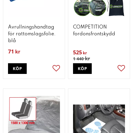
Avrullningshandtag
COMPETITION
för rattomslagsfolie.
fordonsfrontskydd
blå
71
kr
525
kr
kr
1 440
KÖP
KÖP
Lägg till i favoriter
Lägg t