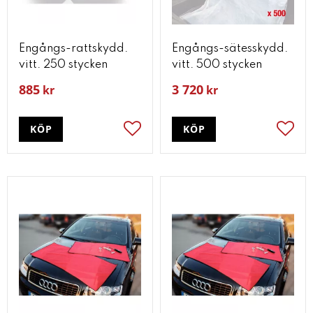
Engångs-rattskydd.
Engångs-sätesskydd.
vitt. 250 stycken
vitt. 500 stycken
885
3 720
kr
kr
KÖP
KÖP
Lägg till i favoriter
Lägg t