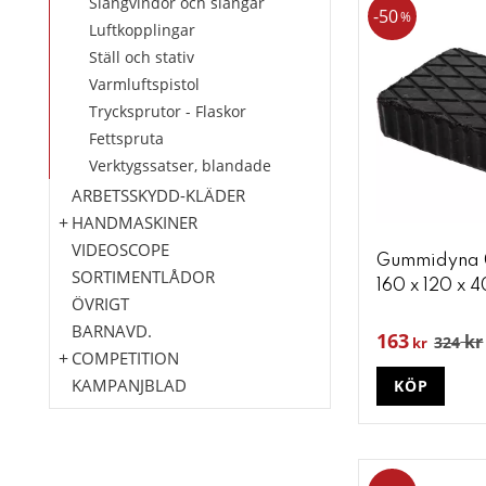
Slangvindor och slangar
50
%
Luftkopplingar
Ställ och stativ
Varmluftspistol
Trycksprutor - Flaskor
Fettspruta
Verktygssatser, blandade
ARBETSSKYDD-KLÄDER
HANDMASKINER
VIDEOSCOPE
Gummidyna 0
SORTIMENTLÅDOR
160 x 120 x 
ÖVRIGT
BARNAVD.
163
kr
324
kr
COMPETITION
KAMPANJBLAD
KÖP