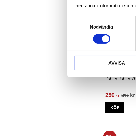
69
%
med annan information som du 
Samtyckesval
Nödvändig
AVVISA
Gummidyna 17
150 x 150 x 
250
kr
816
kr
KÖP