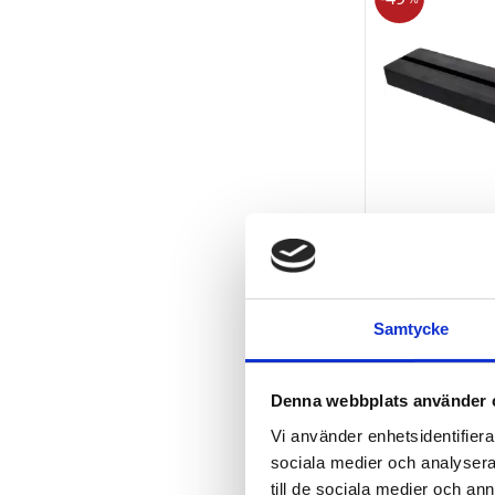
Gummidyna 
spår för lyft
x 35 mm
Samtycke
713
k
1 406
kr
KÖP
Denna webbplats använder 
Vi använder enhetsidentifierar
sociala medier och analysera 
till de sociala medier och a