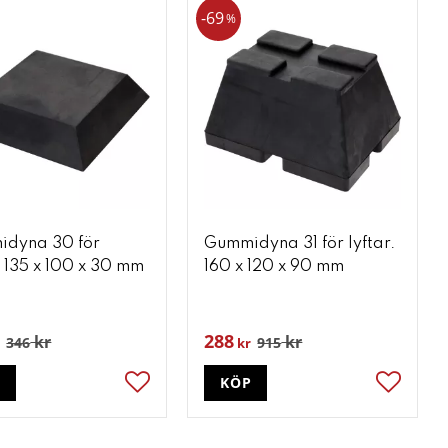
69
%
dyna 30 för
Gummidyna 31 för lyftar.
. 135 x 100 x 30 mm
160 x 120 x 90 mm
288
kr
kr
346
915
kr
P
KÖP
ter
Lägg till i favoriter
Lägg till