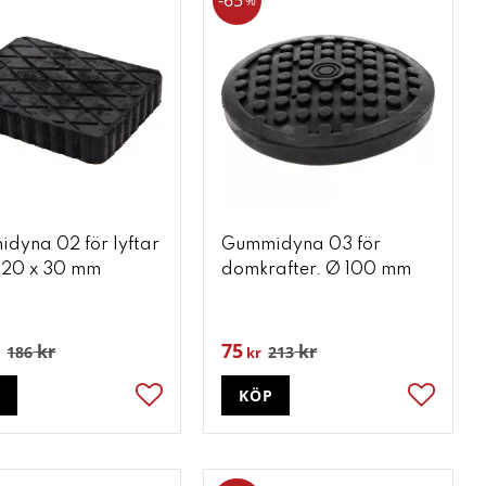
65
%
dyna 02 för lyftar
Gummidyna 03 för
 120 x 30 mm
domkrafter. Ø 100 mm
75
kr
kr
186
213
kr
P
KÖP
ter
Lägg till i favoriter
Lägg till