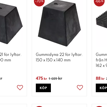
70
66
%
%
 för lyftar.
Gummidyna 22 för lyftar.
Gummi
100 mm
150 x 150 x 140 mm
från
162 x
475
88
r
kr
1 609
kr
kr
KÖP
KÖ
Lägg till i favoriter
Lägg till i favori