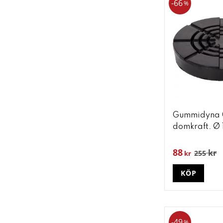
66
%
Gummidyna 0
domkraft. Ø
88
kr
255
kr
KÖP
49
%