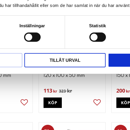
65
70
%
%
har tillhandahållit eller som de har samlat in när du har använt 
Inställningar
Statistik
TILLÅT URVAL
 för lyftar.
Gummidyna 18 för lyftar.
Gummi
70 mm
120 x 100 x 50 mm
150 x
113
200
kr
323
kr
kr
KÖP
KÖ
Lägg till i favoriter
Lägg till i favori