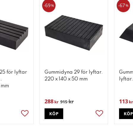
69
67
%
%
 för lyftar
Gummidyna 29 för lyftar.
Gummi
.
220 x 140 x 50 mm
lyftar
8 mm
288
113
kr
915
kr
kr
KÖP
KÖ
Lägg till i favoriter
Lägg till i favori