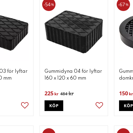
54
67
%
%
3 för lyftar
Gummidyna 04 för lyftar
Gummi
40 mm
160 x 120 x 60 mm
domkr
225
150
kr
484
kr
kr
KÖP
KÖ
Lägg till i favoriter
Lägg till i favori