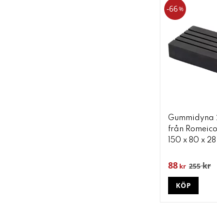
66
%
Gummidyna 25
från Romeico
150 x 80 x 2
88
kr
255
kr
KÖP