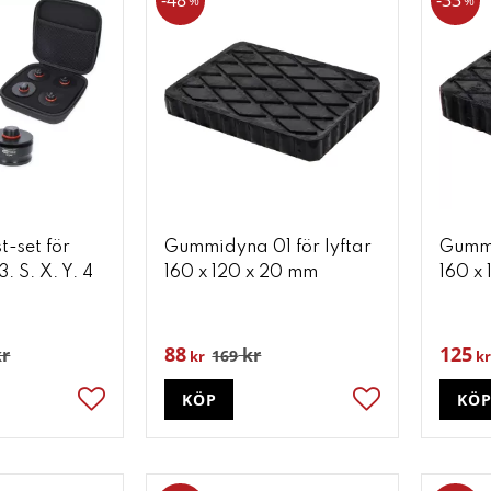
48
33
%
%
t-set för
Gummidyna 01 för lyftar
Gummi
. S. X. Y. 4
160 x 120 x 20 mm
160 x
88
125
r
kr
169
kr
kr
KÖP
KÖ
Lägg till i favoriter
Lägg till i favori