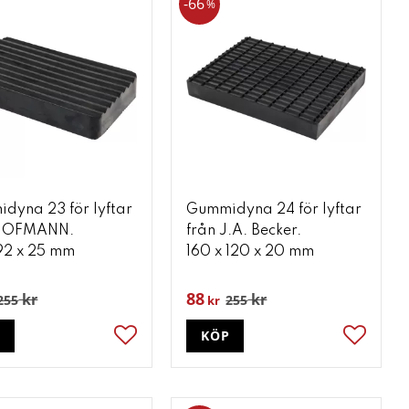
66
%
dyna 23 för lyftar
Gummidyna 24 för lyftar
 HOFMANN.
från J.A. Becker.
 92 x 25 mm
160 x 120 x 20 mm
88
kr
kr
255
255
kr
P
KÖP
ter
Lägg till i favoriter
Lägg till