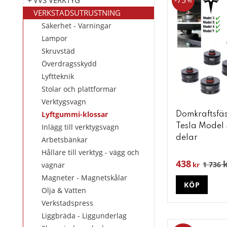
75
%
VERKSTADSUTRUSTNING
Säkerhet - Varningar
Lampor
Skruvstäd
Överdragsskydd
Lyftteknik
Stolar och plattformar
Verktygsvagn
Lyftgummi-klossar
Domkraftsfäs
Inlägg till verktygsvagn
Tesla Model 3
delar
Arbetsbänkar
Hållare till verktyg - vägg och
438
k
1 736
vagnar
kr
Magneter - Magnetskålar
KÖP
Olja & Vatten
Verkstadspress
Liggbräda - Liggunderlag