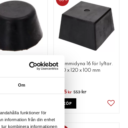
yna 11 för lyftar.
Gummidyna 16 för lyftar.
5 mm
120 x 120 x 100 mm
Om
175
kr
kr
295
553
kr
P
KÖP
ter
Lägg till i favoriter
Lägg till
andahålla funktioner för
n information från din enhet
 tur kombinera informationen