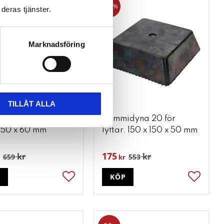
68
%
deras tjänster.
Marknadsföring
TILLÅT ALLA
dyna 19 för lyftar.
Gummidyna 20 för
 150 x 60 mm
lyftar. 150 x 150 x 50 mm
175
kr
kr
659
553
kr
P
KÖP
ter
Lägg till i favoriter
Lägg till