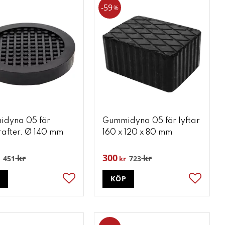
59
%
dyna 05 för
Gummidyna 05 för lyftar
after. Ø 140 mm
160 x 120 x 80 mm
300
kr
kr
451
723
kr
P
KÖP
ter
Lägg till i favoriter
Lägg till