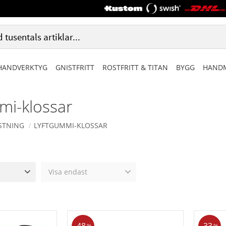
HANDVERKTYG
GNISTFRITT
ROSTFRITT & TITAN
BYGG
HANDM
mi-klossar
STNING
LYFTGUMMI-KLOSSAR
Visa endast
1 888
Finns i lager
0