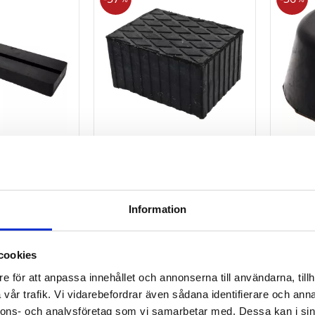
09 med
Gummidyna 10 för lyftar
Gummid
ar 373 x 100
160 x 120 x 85 mm
Ø 10
Information
313
188
r
kr
723
kr
kr
KÖP
KÖ
cookies
Lägg till i favoriter
Lägg till i favori
e för att anpassa innehållet och annonserna till användarna, tillh
vår trafik. Vi vidarebefordrar även sådana identifierare och anna
nnons- och analysföretag som vi samarbetar med. Dessa kan i sin