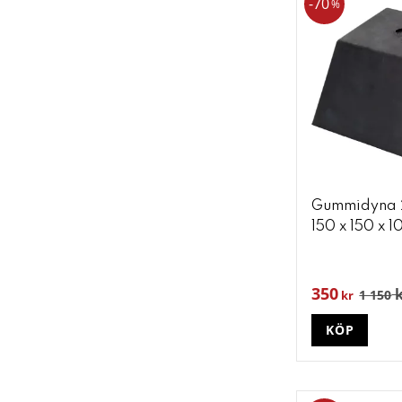
70
%
Gummidyna 21
150 x 150 x 
350
k
1 150
kr
KÖP