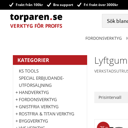
Frakt från 100kr
Bra support
Fri frakt över 3000kr
FORDONSVERKTYG
Lyftgum
KATEGORIER
KS TOOLS
VERKSTADSUTRU
SPECIAL ERBJUDANDE-
UTFÖRSÄLJNING
HANDVERKTYG
Prisintervall
FORDONSVERKTYG
38
GNISTFRIA VERKTYG
ROSTFRIA & TITAN VERKTYG
BYGGVERKTYG
VVS VERKTYG