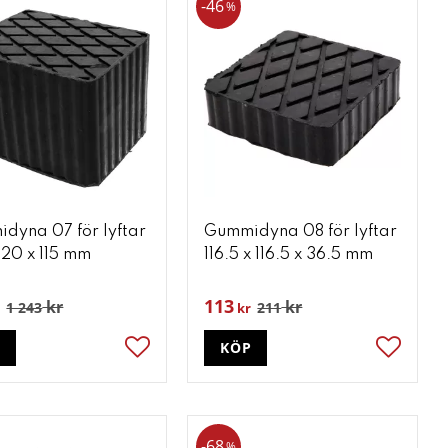
46
%
dyna 07 för lyftar
Gummidyna 08 för lyftar
120 x 115 mm
116.5 x 116.5 x 36.5 mm
113
kr
kr
1 243
211
kr
P
KÖP
ter
Lägg till i favoriter
Lägg till
68
%