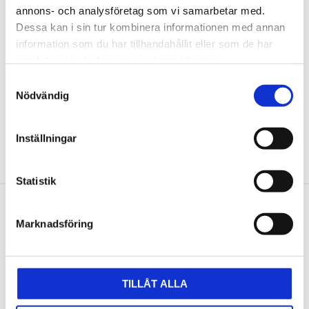
Vridbart
Vägghållare för
annons- och analysföretag som vi samarbetar med.
lackeringsställ.
putspappersrullar
Dessa kan i sin tur kombinera informationen med annan
L=1900 mm
information som du har tillhandahållit eller som de har
5 029
815
kr
kr
samlat in när du har använt deras tjänster.
Samtyckesval
Nödvändig
KÖP
KÖP
Lägg till i favoriter
Lägg t
Inställningar
Statistik
Marknadsföring
Nyhetsbrev
TILLÅT ALLA
PRENUMERERA