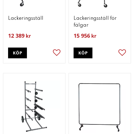
Lackeringsställ
Lackeringsställ för
fälgar
12 389
15 956
kr
kr
KÖP
KÖP
Lägg till i favoriter
Lägg t