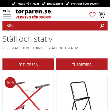
Frakt från 100kr
Bra support
Fri frakt över 3000kr
Meny
Favoriter
Kundv
Ställ och stativ
VERKSTADSUTRUSTNING
STÄLL OCH STATIV
FILTRERA
SORTERA
50
%