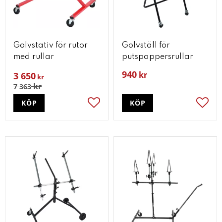
Golvstativ för rutor
Golvställ för
med rullar
putspappersrullar
940
kr
3 650
kr
kr
7 363
KÖP
KÖP
Lägg till i favoriter
Lägg t