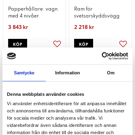
Papperhållare. vagn
Ram för
med 4 nivåer
svetsarskyddsvägg
3 843
2 218
kr
kr
KÖP
KÖP
Lägg till i favoriter
Lägg t
Samtycke
Information
Om
Denna webbplats använder cookies
Vi använder enhetsidentifierare för att anpassa innehållet
och annonserna till användarna, tillhandahålla funktioner
för sociala medier och analysera vår trafik. Vi
vidarebefordrar även sådana identifierare och annan
information från din enhet till de sociala medier och