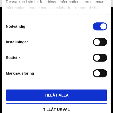
Dessa kan i sin tur kombinera informationen med annan
information som du har tillhandahållit eller som de har
samlat in när du har använt deras tjänster.
VÅRA LEVERANTÖRER
Samtyckesval
Nödvändig
Våra främsta leverantörer är KS Tools verktyg, ATH billyftar
& däckmaskiner och Master luftmaskiner. Kontakta oss
Inställningar
gärna om vad som helst då vi gör vårt yttersta för att hjälpa
kunden.
Statistik
Marknadsföring
TILLÅT ALLA
BUTIK
TILLÅT URVAL