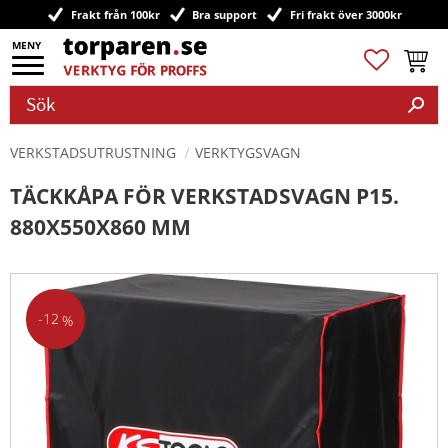
Frakt från 100kr
Bra support
Fri frakt över 3000kr
Meny
Favoriter
Kundv
VERKSTADSUTRUSTNING
VERKTYGSVAGN
TÄCKKÅPA FÖR VERKSTADSVAGN P15.
880X550X860 MM
12
%