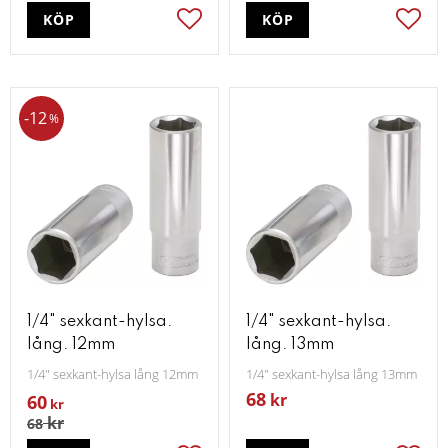
KÖP
KÖP
Lägg till i favoriter
Lägg t
12
%
1/4" sexkant-hylsa.
1/4" sexkant-hylsa.
lång. 12mm
lång. 13mm
1/4" sexkant-hylsa lång 12mm
1/4" sexkant-hylsa lång 13mm
68
kr
60
kr
kr
68