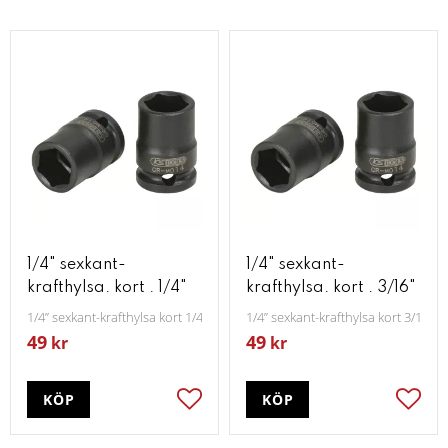
1/4" sexkant-
1/4" sexkant-
krafthylsa. kort . 1/4"
krafthylsa. kort . 3/16"
1/4” sexkant-krafthylsa kort 1/4”
1/4” sexkant-krafthylsa kort 3/16”
49
49
kr
kr
KÖP
KÖP
Lägg till i favoriter
Lägg t