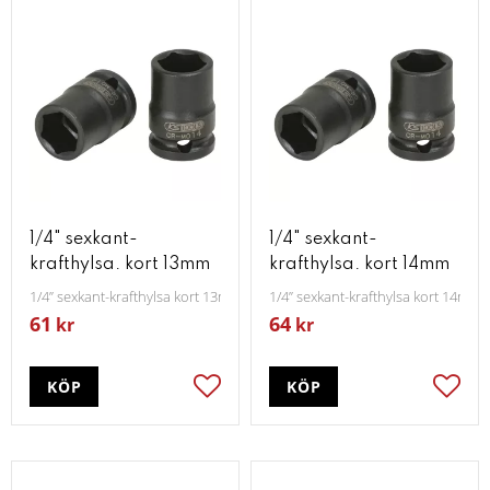
1/4" sexkant-
1/4" sexkant-
krafthylsa. kort 13mm
krafthylsa. kort 14mm
1/4” sexkant-krafthylsa kort 13mm
1/4” sexkant-krafthylsa kort 14mm
61
64
kr
kr
KÖP
KÖP
Lägg till i favoriter
Lägg t