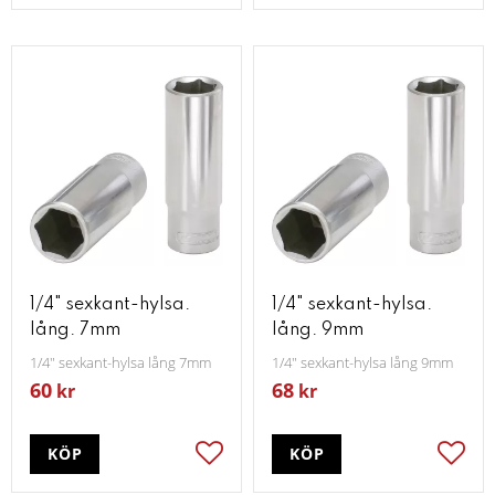
1/4" sexkant-hylsa.
1/4" sexkant-hylsa.
lång. 7mm
lång. 9mm
1/4" sexkant-hylsa lång 7mm
1/4" sexkant-hylsa lång 9mm
60
68
kr
kr
KÖP
KÖP
Lägg till i favoriter
Lägg t