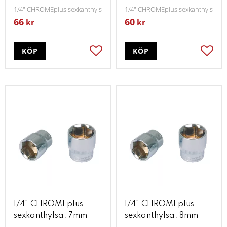
1/4" CHROMEplus sexkanthylsa. 7/16”
1/4" CHROMEplus sexkanthylsa. 7/
66
60
kr
kr
KÖP
KÖP
Lägg till i favoriter
Lägg t
1/4" CHROMEplus
1/4" CHROMEplus
sexkanthylsa. 7mm
sexkanthylsa. 8mm