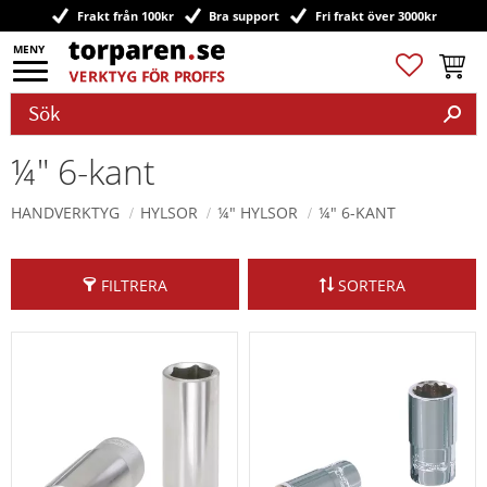
Frakt från 100kr
Bra support
Fri frakt över 3000kr
Meny
Favoriter
Kundv
¼" 6-kant
HANDVERKTYG
HYLSOR
¼" HYLSOR
¼" 6-KANT
FILTRERA
SORTERA