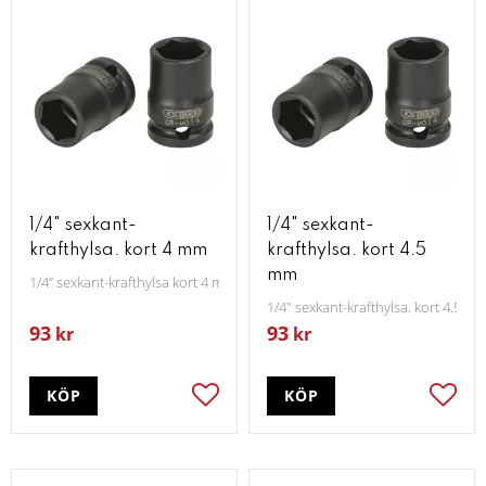
1/4" sexkant-
1/4" sexkant-
krafthylsa. kort 4 mm
krafthylsa. kort 4.5
mm
1/4” sexkant-krafthylsa kort 4 mm
1/4" sexkant-krafthylsa. kort 4.5 m
93
93
kr
kr
KÖP
KÖP
Lägg till i favoriter
Lägg t