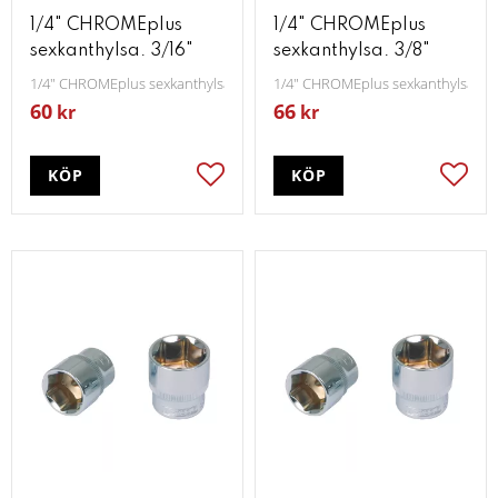
1/4" CHROMEplus
1/4" CHROMEplus
sexkanthylsa. 3/16"
sexkanthylsa. 3/8"
1/4" CHROMEplus sexkanthylsa 3/16”
1/4" CHROMEplus sexkanthylsa. 3/
60
66
kr
kr
KÖP
KÖP
Lägg till i favoriter
Lägg t