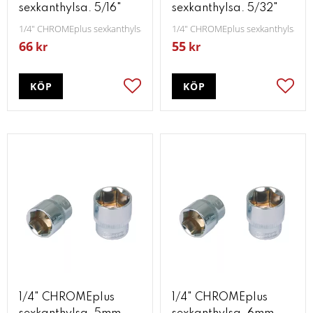
sexkanthylsa. 5/16"
sexkanthylsa. 5/32"
1/4" CHROMEplus sexkanthylsa 5/16”
1/4" CHROMEplus sexkanthylsa. 5/
66
55
kr
kr
KÖP
KÖP
Lägg till i favoriter
Lägg t
1/4" CHROMEplus
1/4" CHROMEplus