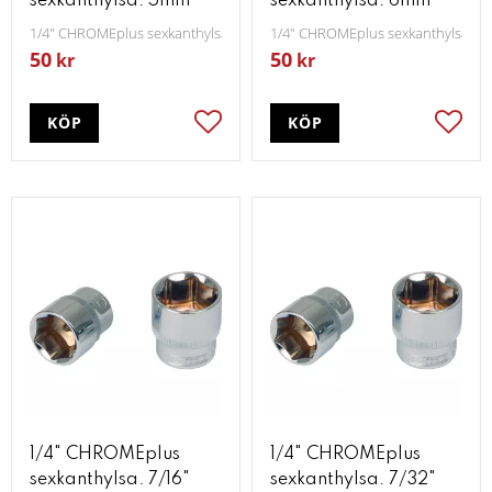
sexkanthylsa. 5mm
sexkanthylsa. 6mm
1/4" CHROMEplus sexkanthylsa 5mm
1/4" CHROMEplus sexkanthylsa 6
50
50
kr
kr
KÖP
KÖP
Lägg till i favoriter
Lägg t
1/4" CHROMEplus
1/4" CHROMEplus
sexkanthylsa. 7/16"
sexkanthylsa. 7/32"