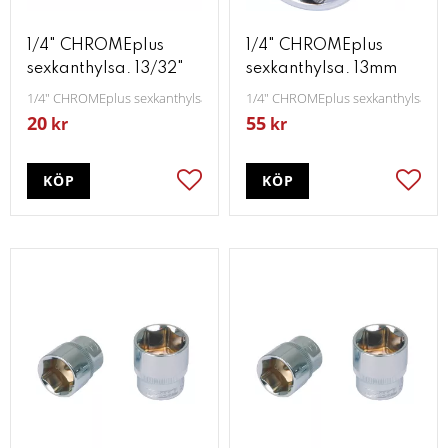
1/4" CHROMEplus
1/4" CHROMEplus
sexkanthylsa. 13/32"
sexkanthylsa. 13mm
1/4" CHROMEplus sexkanthylsa. 13/32”
1/4" CHROMEplus sexkanthylsa. 
20
55
kr
kr
KÖP
KÖP
Lägg till i favoriter
Lägg t