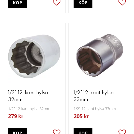
KÖP
KÖP
Lägg till i favoriter
Lägg t
1/2" 12-kant hylsa
1/2" 12-kant hylsa
32mm
33mm
1/2" 12-kant hylsa 32mm
1/2" 12-kant hylsa 33mm
279
205
kr
kr
KÖP
KÖP