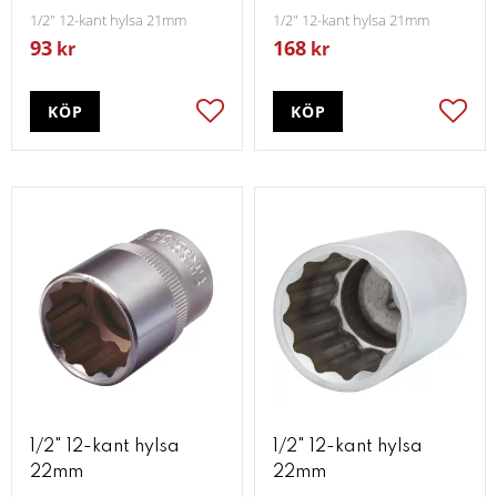
1/2" 12-kant hylsa 21mm
1/2" 12-kant hylsa 21mm
93
168
kr
kr
KÖP
KÖP
Lägg till i favoriter
Lägg t
1/2" 12-kant hylsa
1/2" 12-kant hylsa
22mm
22mm