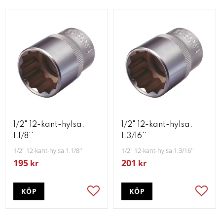
1/2" 12-kant-hylsa.
1/2" 12-kant-hylsa.
1.1/8''
1.3/16''
1/2" 12-kant-hylsa 1.1/8''
1/2" 12-kant-hylsa 1.3/16''
195
201
kr
kr
KÖP
KÖP
Lägg till i favoriter
Lägg t