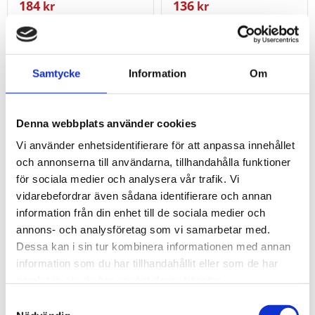
184
136
kr
kr
KÖP
KÖP
Lägg till i favoriter
Lägg t
Samtycke
Information
Om
Denna webbplats använder cookies
Vi använder enhetsidentifierare för att anpassa innehållet
och annonserna till användarna, tillhandahålla funktioner
för sociala medier och analysera vår trafik. Vi
vidarebefordrar även sådana identifierare och annan
information från din enhet till de sociala medier och
annons- och analysföretag som vi samarbetar med.
Dessa kan i sin tur kombinera informationen med annan
1/2" 12-kant hylsa
1/2" 12-kant hylsa
information som du har tillhandahållit eller som de har
26mm
27mm
samlat in när du har använt deras tjänster.
1/2" 12-kant hylsa 26mm
1/2" 12-kant hylsa 27mm
Samtyckesval
136
136
kr
kr