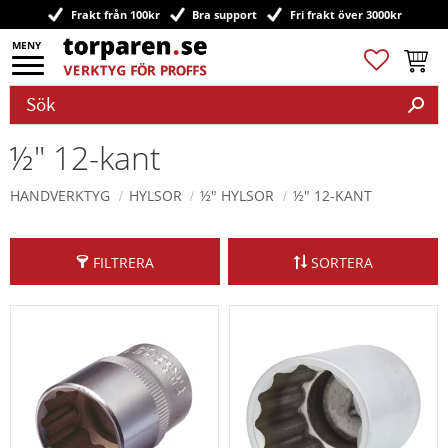
Frakt från 100kr
Bra support
Fri frakt över 3000kr
Meny
Favoriter
Kundv
½" 12-kant
HANDVERKTYG
HYLSOR
½" HYLSOR
½" 12-KANT
FILTRERA
SORTERA