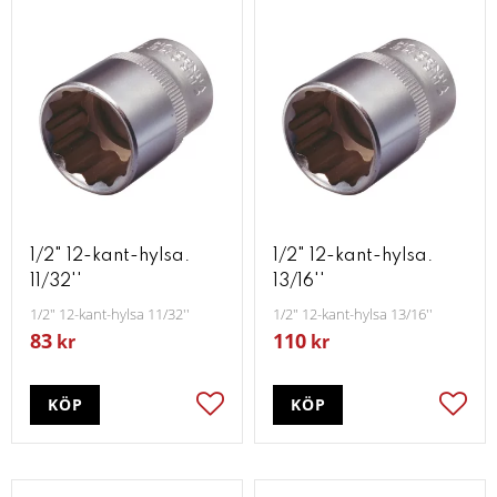
1/2" 12-kant-hylsa.
1/2" 12-kant-hylsa.
11/32''
13/16''
1/2" 12-kant-hylsa 11/32''
1/2" 12-kant-hylsa 13/16''
83
110
kr
kr
KÖP
KÖP
Lägg till i favoriter
Lägg t