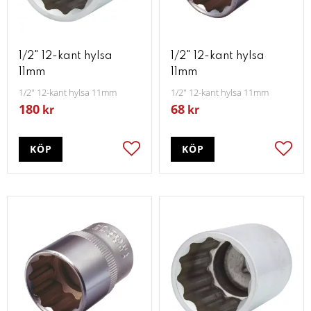
1/2" 12-kant hylsa
1/2" 12-kant hylsa
11mm
11mm
1/2" 12-kant hylsa 11mm
1/2" 12-kant hylsa 11mm
180
68
kr
kr
KÖP
KÖP
Lägg till i favoriter
Lägg t