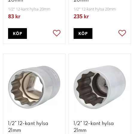
20mm
20mm
1/2" 12-kant hylsa 20mm
1/2" 12-kant hylsa 20mm
83
235
kr
kr
KÖP
KÖP
Lägg till i favoriter
Lägg t
1/2" 12-kant hylsa
1/2" 12-kant hylsa
21mm
21mm