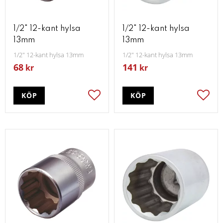
1/2" 12-kant hylsa
1/2" 12-kant hylsa
13mm
13mm
1/2" 12-kant hylsa 13mm
1/2" 12-kant hylsa 13mm
68
141
kr
kr
KÖP
KÖP
Lägg till i favoriter
Lägg t