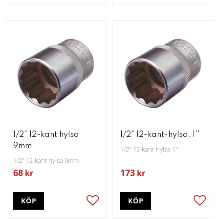
1/2" 12-kant hylsa
1/2" 12-kant-hylsa. 1''
9mm
1/2" 12-kant-hylsa 1''
1/2" 12-kant hylsa 9mm
68
173
kr
kr
KÖP
KÖP
Lägg till i favoriter
Lägg t