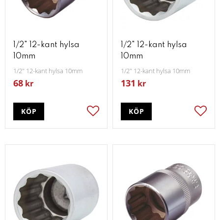
1/2" 12-kant hylsa
1/2" 12-kant hylsa
10mm
10mm
1/2" 12-kant hylsa 10mm
1/2" 12-kant hylsa 10mm
68
131
kr
kr
KÖP
KÖP
Lägg till i favoriter
Lägg t