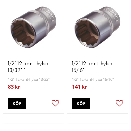
1/2" 12-kant-hylsa.
1/2" 12-kant-hylsa.
13/32"''
15/16''
1/2" 12-kant-hylsa 13/32"''
1/2" 12-kant-hylsa 15/16''
83
141
kr
kr
KÖP
KÖP
Lägg till i favoriter
Lägg t