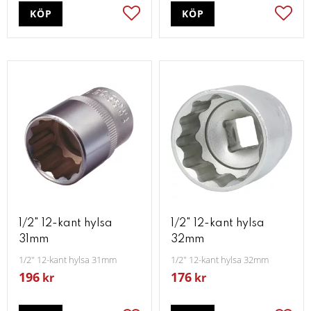
KÖP
KÖP
Lägg till i favoriter
Lägg t
1/2" 12-kant hylsa
1/2" 12-kant hylsa
31mm
32mm
1/2" 12-kant hylsa 31mm
1/2" 12-kant hylsa 32mm
196
176
kr
kr