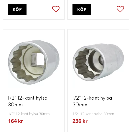
KÖP
KÖP
Lägg till i favoriter
Lägg t
1/2" 12-kant hylsa
1/2" 12-kant hylsa
30mm
30mm
1/2" 12-kant hylsa 30mm
1/2" 12-kant hylsa 30mm
164
236
kr
kr