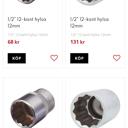
1/2" 12-kant hylsa
1/2" 12-kant hylsa
12mm
12mm
1/2" 12-kant hylsa 12mm
1/2" 12-kant hylsa 12mm
68
131
kr
kr
KÖP
KÖP
Lägg till i favoriter
Lägg t