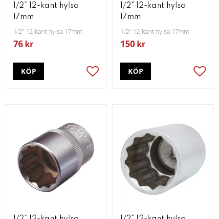
1/2" 12-kant hylsa
1/2" 12-kant hylsa
17mm
17mm
1/2" 12-kant hylsa 17mm
1/2" 12-kant hylsa 17mm
76
150
kr
kr
KÖP
KÖP
Lägg till i favoriter
Lägg t