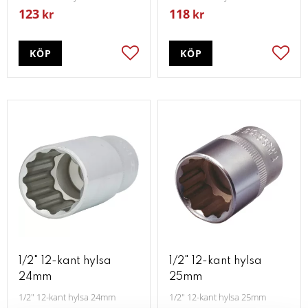
123
118
kr
kr
KÖP
KÖP
Lägg till i favoriter
Lägg t
1/2" 12-kant hylsa
1/2" 12-kant hylsa
24mm
25mm
1/2" 12-kant hylsa 24mm
1/2" 12-kant hylsa 25mm