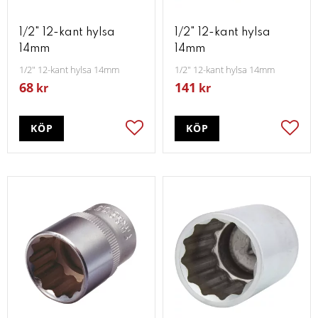
1/2" 12-kant hylsa
1/2" 12-kant hylsa
14mm
14mm
1/2" 12-kant hylsa 14mm
1/2" 12-kant hylsa 14mm
68
141
kr
kr
KÖP
KÖP
Lägg till i favoriter
Lägg t