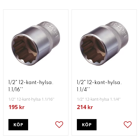
1/2" 12-kant-hylsa.
1/2" 12-kant-hylsa.
1.1/16''
1.1/4''
1/2" 12-kant-hylsa 1.1/16''
1/2" 12-kant-hylsa 1.1/4''
195
214
kr
kr
KÖP
KÖP
Lägg till i favoriter
Lägg t