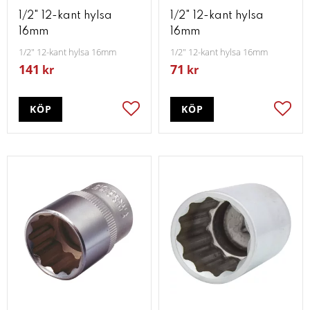
1/2" 12-kant hylsa
1/2" 12-kant hylsa
16mm
16mm
1/2" 12-kant hylsa 16mm
1/2" 12-kant hylsa 16mm
141
71
kr
kr
KÖP
KÖP
Lägg till i favoriter
Lägg t