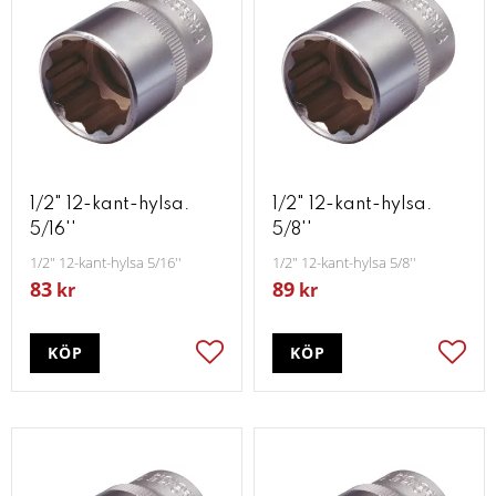
1/2" 12-kant-hylsa.
1/2" 12-kant-hylsa.
5/16''
5/8''
1/2" 12-kant-hylsa 5/16''
1/2" 12-kant-hylsa 5/8''
83
89
kr
kr
KÖP
KÖP
Lägg till i favoriter
Lägg t