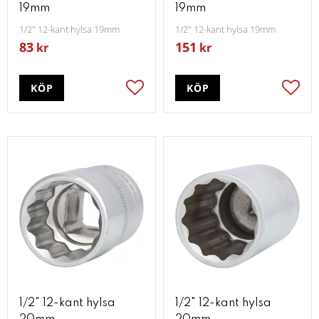
19mm
19mm
1/2" 12-kant hylsa 19mm
1/2" 12-kant hylsa 19mm
83
151
kr
kr
KÖP
KÖP
Lägg till i favoriter
Lägg t
1/2" 12-kant hylsa
1/2" 12-kant hylsa