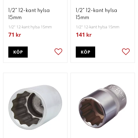
1/2" 12-kant hylsa
1/2" 12-kant hylsa
15mm
15mm
1/2" 12-kant hylsa 15mm
1/2" 12-kant hylsa 15mm
71
141
kr
kr
KÖP
KÖP
Lägg till i favoriter
Lägg t