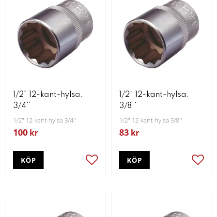
1/2" 12-kant-hylsa.
1/2" 12-kant-hylsa.
3/4''
3/8''
1/2" 12-kant-hylsa 3/4''
1/2" 12-kant-hylsa 3/8''
100
83
kr
kr
KÖP
KÖP
Lägg till i favoriter
Lägg t