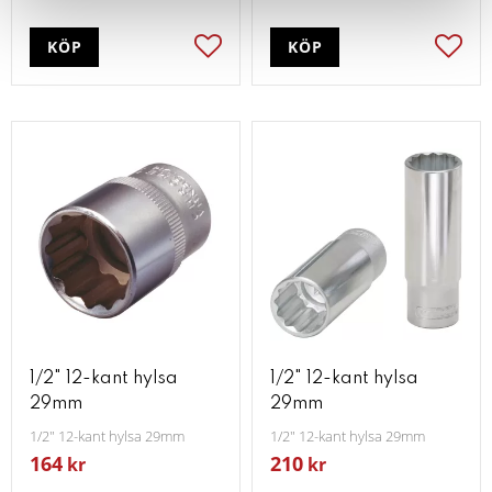
KÖP
KÖP
Lägg till i favoriter
Lägg t
1/2" 12-kant hylsa
1/2" 12-kant hylsa
29mm
29mm
1/2" 12-kant hylsa 29mm
1/2" 12-kant hylsa 29mm
164
210
kr
kr