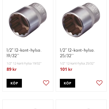
1/2" 12-kant-hylsa.
1/2" 12-kant-hylsa.
19/32''
25/32''
1/2" 12-kant-hylsa 19/32''
1/2" 12-kant-hylsa 25/32''
89
101
kr
kr
KÖP
KÖP
Lägg till i favoriter
Lägg t