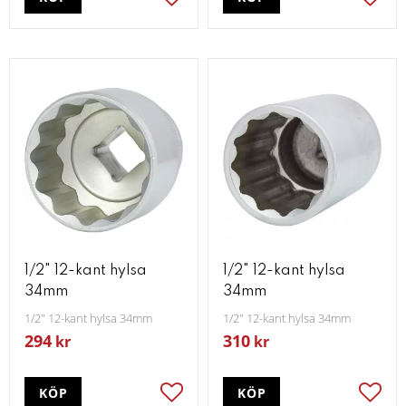
Lägg till i favoriter
Lägg t
1/2" 12-kant hylsa
1/2" 12-kant hylsa
34mm
34mm
1/2" 12-kant hylsa 34mm
1/2" 12-kant hylsa 34mm
294
310
kr
kr
KÖP
KÖP
Lägg till i favoriter
Lägg t