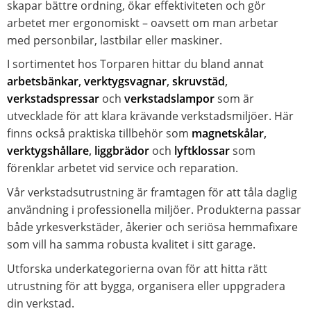
skapar bättre ordning, ökar effektiviteten och gör
arbetet mer ergonomiskt – oavsett om man arbetar
med personbilar, lastbilar eller maskiner.
I sortimentet hos Torparen hittar du bland annat
arbetsbänkar
,
verktygsvagnar
,
skruvstäd
,
verkstadspressar
och
verkstadslampor
som är
utvecklade för att klara krävande verkstadsmiljöer. Här
finns också praktiska tillbehör som
magnetskålar
,
verktygshållare
,
liggbrädor
och
lyftklossar
som
förenklar arbetet vid service och reparation.
Vår verkstadsutrustning är framtagen för att tåla daglig
användning i professionella miljöer. Produkterna passar
både yrkesverkstäder, åkerier och seriösa hemmafixare
som vill ha samma robusta kvalitet i sitt garage.
Utforska underkategorierna ovan för att hitta rätt
utrustning för att bygga, organisera eller uppgradera
din verkstad.