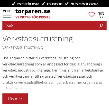
Frakt från 100kr
Bra support
Fri frakt över 3000kr
Meny
Favoriter
Kundv
Verkstadsutrustning
VERKSTADSUTRUSTNING
Hos Torparen hittar du verkstadsutrustning och
verkstadsinredning som är anpassad för daglig användning i
verkstad, industri och garage. Här finns allt från arbetsbänkar
och verktygsvagnar till skruvstäd, verkstadspressar och
praktiska verkstadstillbehör som gör arbetet mer organiserat
och effektivt.
Läs mer