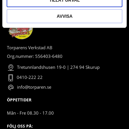
BUTIK
AVVISA
Torparens Verkstad AB
Org.nummer: 556403-6480
Tretunnlandshusen 19-0 | 274 94 Skurup
0410-222 22
info@torparen.se
ÖPPETTIDER
Mån - Fre 08.30 - 17.00
FÖLJ OSS PÅ: