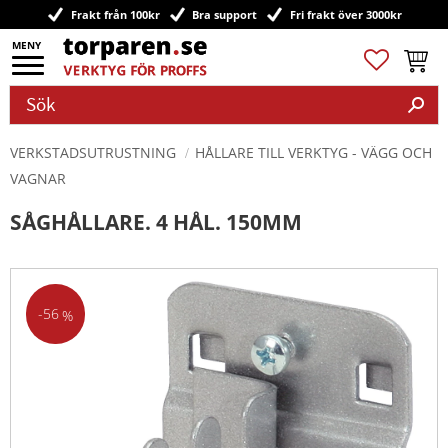
Frakt från 100kr
Bra support
Fri frakt över 3000kr
Meny
Favoriter
Kundv
VERKSTADSUTRUSTNING
HÅLLARE TILL VERKTYG - VÄGG OCH
VAGNAR
SÅGHÅLLARE. 4 HÅL. 150MM
56
%