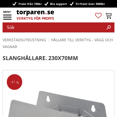
Frakt från 100kr
Bra support
Fri frakt över 3000kr
Meny
Favoriter
Kundv
VERKSTADSUTRUSTNING
HÅLLARE TILL VERKTYG - VÄGG OCH
VAGNAR
SLANGHÅLLARE. 230X70MM
41
%