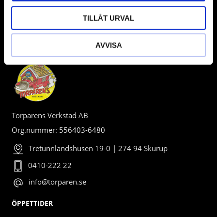
TILLÅT URVAL
BUTIK
AVVISA
Torparens Verkstad AB
Org.nummer: 556403-6480
Tretunnlandshusen 19-0 | 274 94 Skurup
0410-222 22
info@torparen.se
ÖPPETTIDER