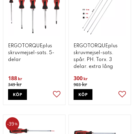
ERGOTORQUEplus
ERGOTORQUEplus
skruvmejsel-sats. 5-
skruvmejsel-sats.
delar
spår. PH. Torx. 3
delar. extra lång
188
300
kr
kr
kr
kr
349
903
KÖP
KÖP
Lägg till i favoriter
Lägg t
39
%