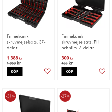
Finmekanik
Finmekanik
skruvmejselsats. 37-
skruvmejselsats. PH
delar.
och slits. 7-delar
1 388
300
kr
kr
kr
kr
1 953
433
KÖP
KÖP
Lägg till i favoriter
Lägg t
31
27
%
%