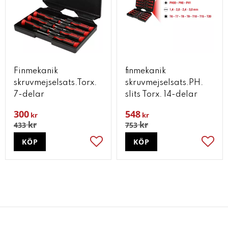
Finmekanik
finmekanik
skruvmejselsats.Torx.
skruvmejselsats.PH.
7-delar
slits Torx. 14-delar
300
548
kr
kr
kr
kr
433
753
KÖP
KÖP
Lägg till i favoriter
Lägg t