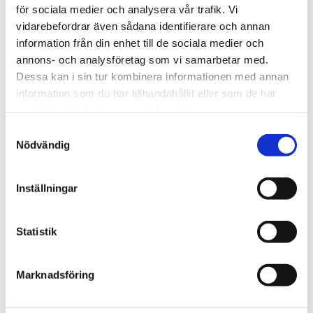
för sociala medier och analysera vår trafik. Vi
vidarebefordrar även sådana identifierare och annan
information från din enhet till de sociala medier och
annons- och analysföretag som vi samarbetar med.
Dessa kan i sin tur kombinera informationen med annan
information som du har tillhandahållit eller som de har
samlat in när du har använt deras tjänster.
ERGOTORQUEplusplu
ERGOTORQUEplus®
s skruvmejselsats. 16-
bit sats. 17-delar
Samtyckesval
Nödvändig
delar. XL
1 005
kr
488
kr
kr
999
Inställningar
KÖP
KÖP
Lägg till i favoriter
Lägg t
Statistik
Marknadsföring
41
44
%
%