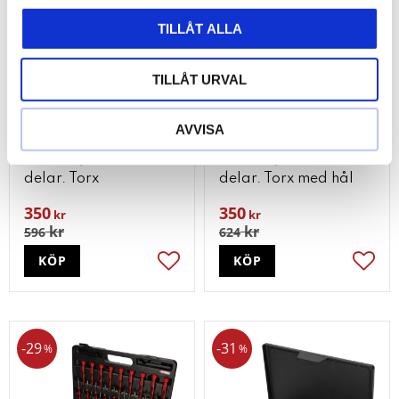
TILLÅT ALLA
TILLÅT URVAL
AVVISA
ERGOTORQUEplus®
ERGOTORQUEplus®
skruvmejselsats. 6-
skruvmejselsats. 6-
delar. Torx
delar. Torx med hål
350
350
kr
kr
kr
kr
596
624
KÖP
KÖP
Lägg till i favoriter
Lägg t
29
31
%
%