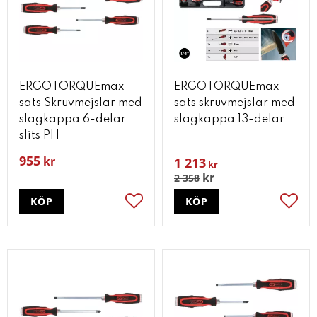
ERGOTORQUEmax
ERGOTORQUEmax
sats Skruvmejslar med
sats skruvmejslar med
slagkappa 6-delar.
slagkappa 13-delar
slits PH
955
kr
1 213
kr
kr
2 358
KÖP
KÖP
Lägg till i favoriter
Lägg t