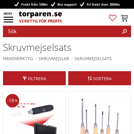
Frakt från 100kr
Bra support
Fri frakt över 3000kr
Meny
Favoriter
Kundv
Skruvmejselsats
HANDVERKTYG
SKRUVMEJSLAR
SKRUVMEJSELSATS
FILTRERA
SORTERA
18
%