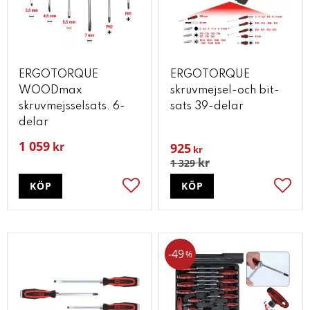
ERGOTORQUE
ERGOTORQUE
WOODmax
skruvmejsel-och bit-
skruvmejsselsats. 6-
sats 39-delar
delar
1 059
kr
925
kr
kr
1 329
KÖP
KÖP
Lägg till i favoriter
Lägg t
49
%