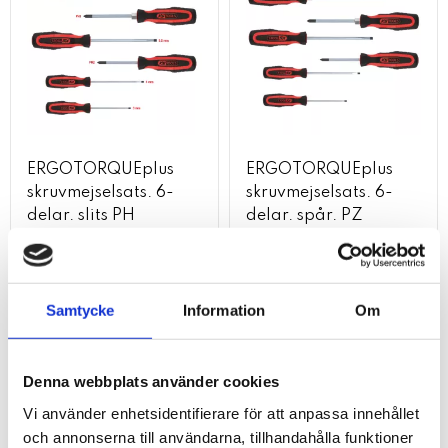
ERGOTORQUEplus
ERGOTORQUEplus
skruvmejselsats. 6-
skruvmejselsats. 6-
delar. slits PH
delar. spår. PZ
494
kr
300
kr
kr
494
KÖP
KÖP
Samtycke
Information
Om
Lägg till i favoriter
Lägg t
Denna webbplats använder cookies
51
%
Vi använder enhetsidentifierare för att anpassa innehållet
och annonserna till användarna, tillhandahålla funktioner