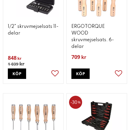
1/2" skruvmejselsats 11-
ERGOTORQUE
delar
WOOD
skruvmejselsats. 6-
delar
709
kr
848
kr
kr
1 039
KÖP
KÖP
Lägg till i favoriter
Lägg t
30
%