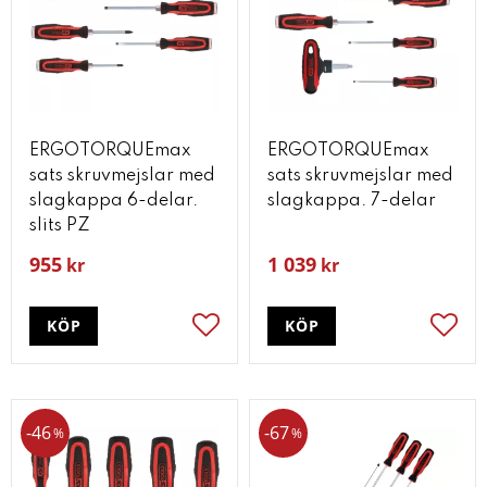
ERGOTORQUEmax
ERGOTORQUEmax
sats skruvmejslar med
sats skruvmejslar med
slagkappa 6-delar.
slagkappa. 7-delar
slits PZ
955
1 039
kr
kr
KÖP
KÖP
Lägg till i favoriter
Lägg t
46
67
%
%