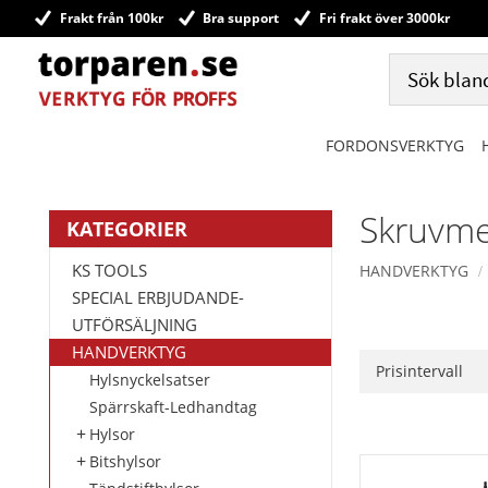
Frakt från 100kr
Bra support
Fri frakt över 3000kr
FORDONSVERKTYG
Skruvme
KATEGORIER
KS TOOLS
HANDVERKTYG
SPECIAL ERBJUDANDE-
UTFÖRSÄLJNING
HANDVERKTYG
Prisintervall
Hylsnyckelsatser
50
Spärrskaft-Ledhandtag
Hylsor
Bitshylsor