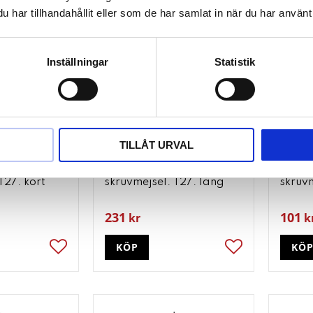
har tillhandahållit eller som de har samlat in när du har använt 
Inställningar
Statistik
TILLÅT URVAL
Eplus
ERGOTORQUEplus
ERGO
T27. kort
skruvmejsel. T27. lång
skruv
231
101
kr
k
KÖP
KÖ
Lägg till i favoriter
Lägg till i favori