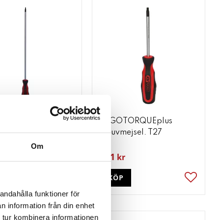
TORQUEplus
ERGOTORQUEplus
ejsel. T25. lång
skruvmejsel. T27
Om
101
r
kr
P
KÖP
ter
Lägg till i favoriter
Lägg till
andahålla funktioner för
n information från din enhet
 tur kombinera informationen