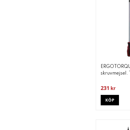
ERGOTORQU
skruvmejsel.
231
kr
KÖP