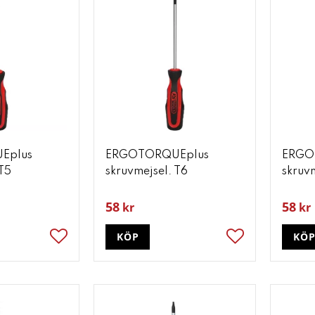
Eplus
ERGOTORQUEplus
ERGO
 T5
skruvmejsel. T6
skruvm
58
58
kr
kr
KÖP
KÖ
Lägg till i favoriter
Lägg till i favori