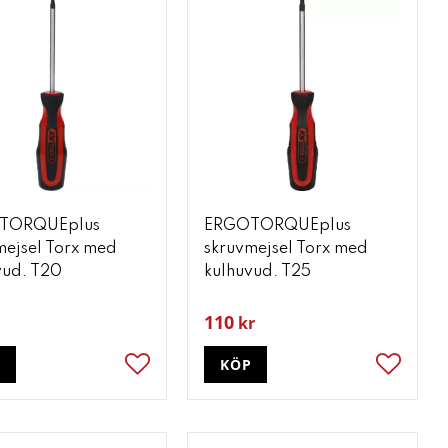
TORQUEplus
ERGOTORQUEplus
mejsel Torx med
skruvmejsel Torx med
vud. T20
kulhuvud. T25
110
kr
P
KÖP
ter
Lägg till i favoriter
Lägg till