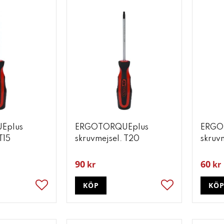
Eplus
ERGOTORQUEplus
ERGO
T15
skruvmejsel. T20
skruvm
90
60
kr
kr
KÖP
KÖ
Lägg till i favoriter
Lägg till i favori