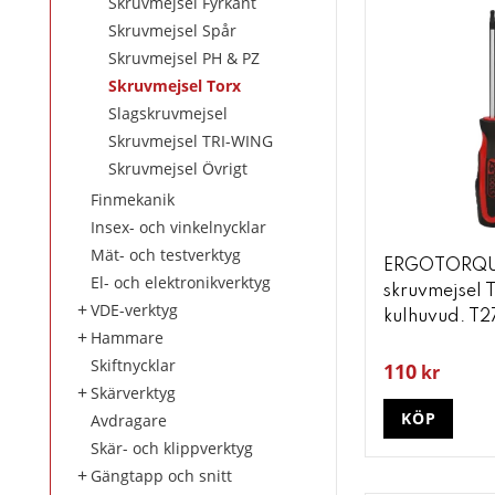
Skruvmejsel Fyrkant
Skruvmejsel Spår
Skruvmejsel PH & PZ
Skruvmejsel Torx
Slagskruvmejsel
Skruvmejsel TRI-WING
Skruvmejsel Övrigt
Finmekanik
Insex- och vinkelnycklar
Mät- och testverktyg
ERGOTORQU
El- och elektronikverktyg
skruvmejsel 
VDE-verktyg
kulhuvud. T2
Hammare
Skiftnycklar
110
kr
Skärverktyg
KÖP
Avdragare
Skär- och klippverktyg
Gängtapp och snitt