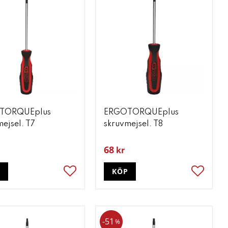
TORQUEplus
ERGOTORQUEplus
ejsel. T7
skruvmejsel. T8
68
kr
P
KÖP
ter
Lägg till i favoriter
Lägg till
51
%