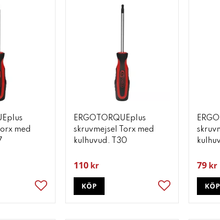
Eplus
ERGOTORQUEplus
ERGO
Torx med
skruvmejsel Torx med
skruv
7
kulhuvud. T30
kulhu
110
79
kr
kr
KÖP
KÖ
Lägg till i favoriter
Lägg till i favori