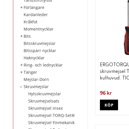
Tändstifthylsor
Förlängare
Kardanleder
Kråkfot
Momentnycklar
Bits
Bitsskruvmejslar
Bitsspärr nycklar
Haknycklar
Ring- och lednycklar
ERGOTORQU
Tänger
skruvmejsel 
kulhuvud. T1
Mejslar-Dorn
Skruvmejslar
96
kr
Hylsskruvmejslar
Skruvmejselsats
KÖP
Skruvmejsel insex
Skruvmejsel TORQ-Set®
Skruvmejsel Finmekanik