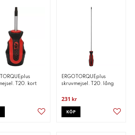
TORQUEplus
ERGOTORQUEplus
ejsel. T20. kort
skruvmejsel. T20. lång
231
kr
P
KÖP
ter
Lägg till i favoriter
Lägg till