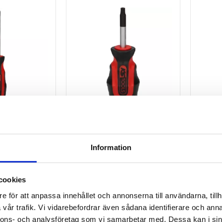
Eplus
ERGOTORQUEplus
ERGO
 T25
skruvmejsel. T25. kort
skruvm
Information
60
231
kr
k
KÖP
KÖ
cookies
Lägg till i favoriter
Lägg till i favori
e för att anpassa innehållet och annonserna till användarna, tillh
vår trafik. Vi vidarebefordrar även sådana identifierare och anna
nnons- och analysföretag som vi samarbetar med. Dessa kan i sin