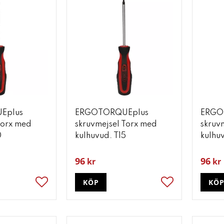
Eplus
ERGOTORQUEplus
ERGO
Torx med
skruvmejsel Torx med
skruv
0
kulhuvud. T15
kulhu
96
96
kr
kr
KÖP
KÖ
Lägg till i favoriter
Lägg till i favori