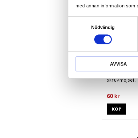
med annan information som du 
Samtyckesval
Nödvändig
AVVISA
ERGOTORQU
skruvmejsel. 
60
kr
KÖP