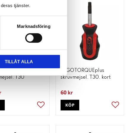
deras tjänster.
Marknadsföring
TILLÅT ALLA
TORQUEplus
ERGOTORQUEplus
mejsel. T30
skruvmejsel. T30. kort
60
r
kr
P
KÖP
ter
Lägg till i favoriter
Lägg till