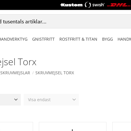
HANDVERKTYG
GNISTFRITT
ROSTFRITT & TITAN
BYGG
HANDM
jsel Torx
SKRUVMEJSLAR
SKRUVMEJSEL TORX
Visa endast
275
Finns i lager
0