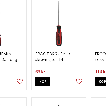
Eplus
ERGOTORQUEplus
ERGO
 T30. lång
skruvmejsel. T4
skruv
63
116
kr
k
KÖP
KÖ
Lägg till i favoriter
Lägg till i favori