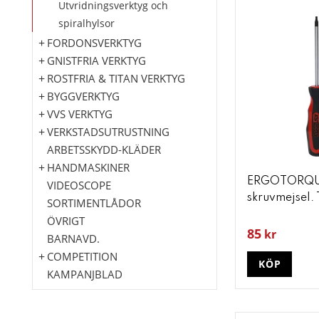
Utvridningsverktyg och
spiralhylsor
FORDONSVERKTYG
GNISTFRIA VERKTYG
ROSTFRIA & TITAN VERKTYG
BYGGVERKTYG
VVS VERKTYG
VERKSTADSUTRUSTNING
ARBETSSKYDD-KLÄDER
HANDMASKINER
ERGOTORQU
VIDEOSCOPE
skruvmejsel. 
SORTIMENTLÅDOR
ÖVRIGT
85
kr
BARNAVD.
COMPETITION
KÖP
KAMPANJBLAD