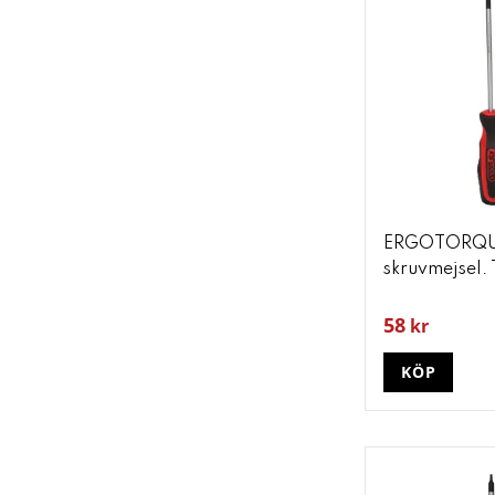
ERGOTORQU
skruvmejsel.
58
kr
KÖP