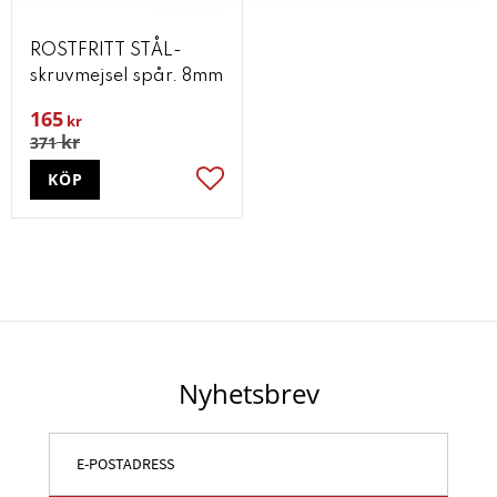
ROSTFRITT STÅL-
skruvmejsel spår. 8mm
165
kr
kr
371
KÖP
Lägg till i favoriter
Nyhetsbrev