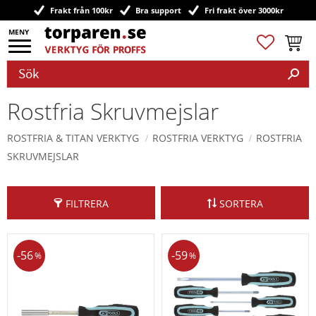
Frakt från 100kr
Bra support
Fri frakt över 3000kr
Meny
Favoriter
Kundv
Rostfria Skruvmejslar
ROSTFRIA & TITAN VERKTYG
ROSTFRIA VERKTYG
ROSTFRIA
SKRUVMEJSLAR
FILTRERA
SORTERA
56
59
%
%