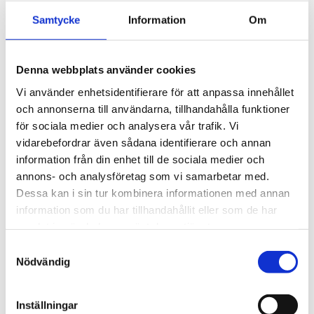
Samtycke
Information
Om
Denna webbplats använder cookies
ROSTFRITT STÅL-
ROSTFRITT STÅL-
Vi använder enhetsidentifierare för att anpassa innehållet
skruvmejsel spår. 3mm
skruvmejsel spår. 4mm
och annonserna till användarna, tillhandahålla funktioner
63
75
kr
kr
för sociala medier och analysera vår trafik. Vi
kr
kr
111
175
vidarebefordrar även sådana identifierare och annan
KÖP
KÖP
information från din enhet till de sociala medier och
Lägg till i favoriter
Lägg t
annons- och analysföretag som vi samarbetar med.
Dessa kan i sin tur kombinera informationen med annan
information som du har tillhandahållit eller som de har
51
55
%
%
samlat in när du har använt deras tjänster.
Samtyckesval
Nödvändig
Inställningar