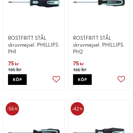
ROSTFRITT STÅL
ROSTFRITT STÅL
skruvmejsel. PHILLIPS.
skruvmejsel. PHILLIPS.
PH1
PH2
75
75
kr
kr
kr
kr
105
166
KÖP
KÖP
Lägg till i favoriter
Lägg t
56
42
%
%