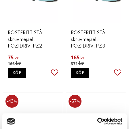
ROSTFRITT STÅL
ROSTFRITT STÅL
skruvmejsel.
skruvmejsel.
POZIDRIV. PZ2
POZIDRIV. PZ3
75
165
kr
kr
kr
kr
166
371
KÖP
KÖP
Lägg till i favoriter
Lägg t
43
57
%
%