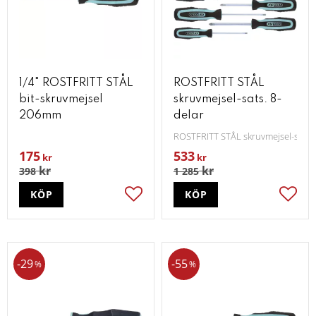
1/4" ROSTFRITT STÅL
ROSTFRITT STÅL
bit-skruvmejsel
skruvmejsel-sats. 8-
206mm
delar
ROSTFRITT STÅL skruvmejsel-sats. 
175
533
kr
kr
kr
kr
398
1 285
KÖP
KÖP
Lägg till i favoriter
Lägg t
29
55
%
%