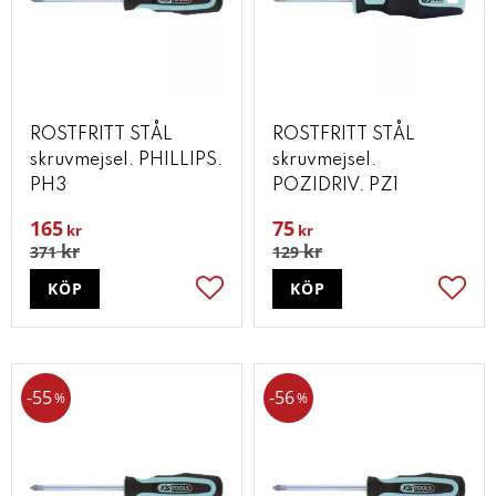
ROSTFRITT STÅL
ROSTFRITT STÅL
skruvmejsel. PHILLIPS.
skruvmejsel.
PH3
POZIDRIV. PZ1
165
75
kr
kr
kr
kr
371
129
KÖP
KÖP
Lägg till i favoriter
Lägg t
55
56
%
%