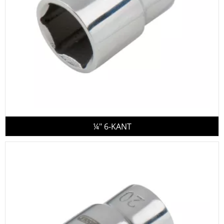
¼" 6-KANT