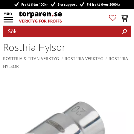
Frakt från 100kr
Bra support
Fri frakt över 3000kr
Meny
Favoriter
Kundv
Rostfria Hylsor
ROSTFRIA & TITAN VERKTYG
ROSTFRIA VERKTYG
ROSTFRIA
HYLSOR