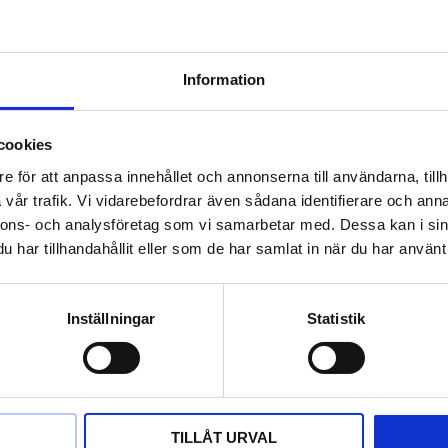
57
57
%
%
Information
cookies
e för att anpassa innehållet och annonserna till användarna, tillh
vår trafik. Vi vidarebefordrar även sådana identifierare och anna
nnons- och analysföretag som vi samarbetar med. Dessa kan i sin
TÅL 3/4”
ROSTFRITT STÅL 3/4”
ROSTF
har tillhandahållit eller som de har samlat in när du har använt 
. 100mm
förlängning. 200mm
förlä
3/4” förlängning. 100mm
ROSTFRITT STÅL 3/4” förlängning 200mm
ROSTFRI
Inställningar
Statistik
1 500
1 560
r
kr
3 471
kr
KÖP
KÖ
Lägg till i favoriter
Lägg till i favori
TILLÅT URVAL