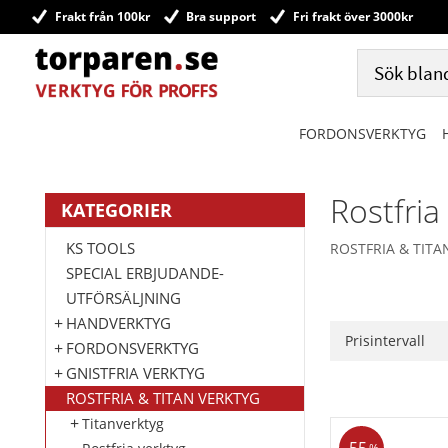
Frakt från 100kr
Bra support
Fri frakt över 3000kr
FORDONSVERKTYG
Rostfria
KATEGORIER
KS TOOLS
ROSTFRIA & TITA
SPECIAL ERBJUDANDE-
UTFÖRSÄLJNING
HANDVERKTYG
Prisintervall
FORDONSVERKTYG
765
GNISTFRIA VERKTYG
ROSTFRIA & TITAN VERKTYG
Titanverktyg