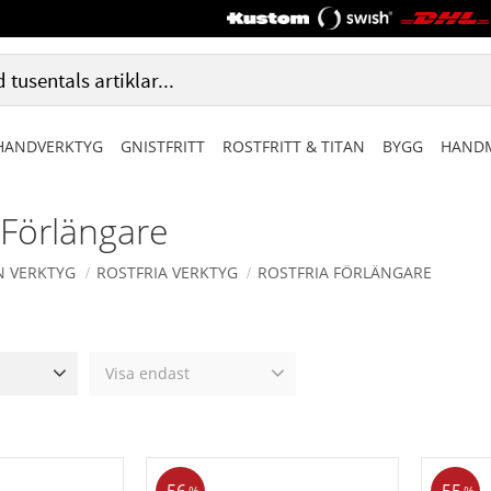
HANDVERKTYG
GNISTFRITT
ROSTFRITT & TITAN
BYGG
HANDM
 Förlängare
N VERKTYG
ROSTFRIA VERKTYG
ROSTFRIA FÖRLÄNGARE
Visa endast
3 030
Finns i lager
0