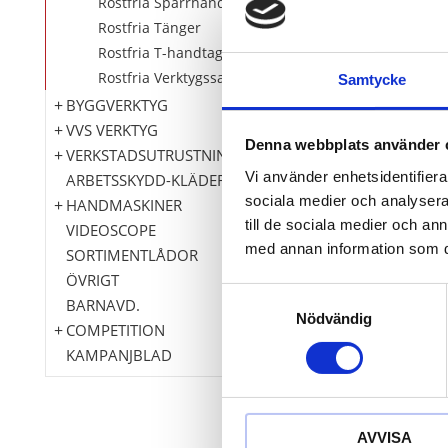
Rostfria Spärrhandtag
57
%
Rostfria Tänger
Rostfria T-handtag
Rostfria Verktygssatser
Samtycke
BYGGVERKTYG
VVS VERKTYG
Denna webbplats använder 
VERKSTADSUTRUSTNING
Vi använder enhetsidentifierar
ARBETSSKYDD-KLÄDER
sociala medier och analysera 
HANDMASKINER
till de sociala medier och a
VIDEOSCOPE
ROSTFRITT S
med annan information som du 
SORTIMENTLÅDOR
förlängning
ÖVRIGT
ROSTFRITT STÅL 
Samtyckesval
BARNAVD.
Nödvändig
765
k
COMPETITION
1 776
kr
KAMPANJBLAD
KÖP
AVVISA