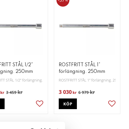
57
%
RITT STÅL 1/2”
ROSTFRITT STÅL 1”
ngning. 250mm
förlängning. 250mm
TT STÅL 1/2” förlängning. 250mm
ROSTFRITT STÅL 1” förlängning. 250mm
3 030
kr
kr
3 459
6 979
kr
kr
P
KÖP
ter
Lägg till i favoriter
Lägg till