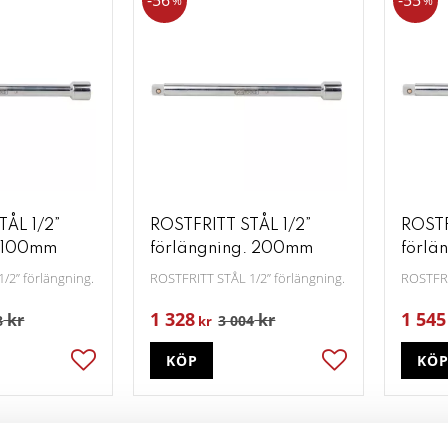
56
55
%
%
TÅL 1/2”
ROSTFRITT STÅL 1/2”
ROSTF
. 100mm
förlängning. 200mm
förlä
1/2” förlängning. 100mm
ROSTFRITT STÅL 1/2” förlängning. 200mm
ROSTFRI
1 328
1 545
kr
kr
8
3 004
kr
KÖP
KÖ
Lägg till i favoriter
Lägg till i favori