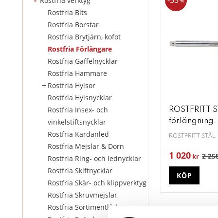
55
Rostfria verktyg
%
Rostfria Bits
Rostfria Borstar
Rostfria Brytjärn, kofot
Rostfria Förlängare
Rostfria Gaffelnycklar
Rostfria Hammare
Rostfria Hylsor
Rostfria Hylsnycklar
Rostfria Insex- och
ROSTFRITT S
vinkelstiftsnycklar
förlängning
Rostfria Kardanled
ROSTFRITT STÅL 
Rostfria Mejslar & Dorn
1 020
2 25
kr
Rostfria Ring- och lednycklar
Rostfria Skiftnycklar
KÖP
Rostfria Skär- och klippverktyg
Rostfria Skruvmejslar
Rostfria Sortimentlådor