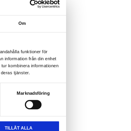
Om
andahålla funktioner för
n information från din enhet
 tur kombinera informationen
RITT STÅL 3/4”
deras tjänster.
ngning. 250mm
TT STÅL 3/4” förlängning 250mm
Marknadsföring
kr
3 599
kr
P
ter
Lägg till i favoriter
TILLÅT ALLA