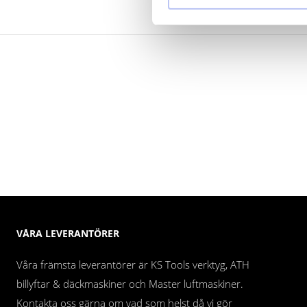
VÅRA LEVERANTÖRER
Våra främsta leverantörer är KS Tools verktyg, ATH
billyftar & däckmaskiner och Master luftmaskiner.
Kontakta oss gärna om vad som helst då vi gör