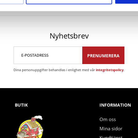
Nyhetsbrev
PRENUMERERA
Dina personuppgifter behandlas i enlighet med vår
integritetspolicy
.
BUTIK
INFORMATION
Om oss
Mina sidor
Kundtjänst