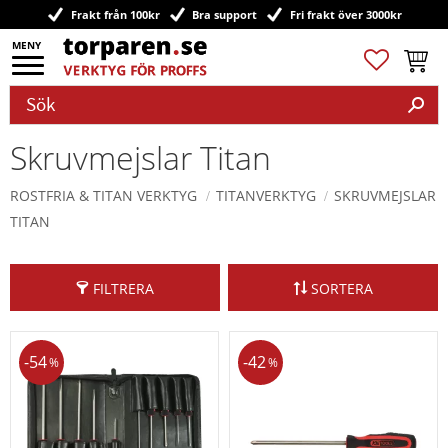
Frakt från 100kr
Bra support
Fri frakt över 3000kr
Meny
Favoriter
Kundv
Skruvmejslar Titan
ROSTFRIA & TITAN VERKTYG
TITANVERKTYG
SKRUVMEJSLAR
TITAN
FILTRERA
SORTERA
54
42
%
%