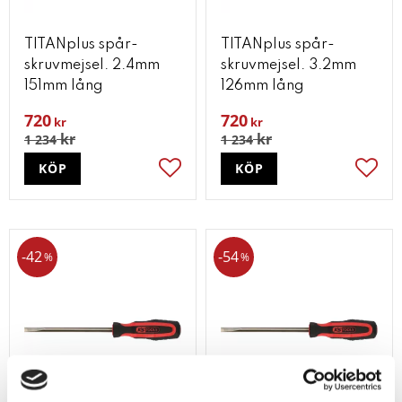
TITANplus spår-
TITANplus spår-
skruvmejsel. 2.4mm
skruvmejsel. 3.2mm
151mm lång
126mm lång
720
720
kr
kr
kr
kr
1 234
1 234
KÖP
KÖP
Lägg till i favoriter
Lägg t
42
54
%
%