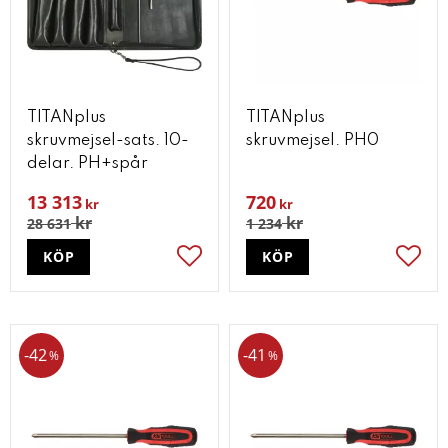
TITANplus
TITANplus
skruvmejsel-sats. 10-
skruvmejsel. PH0
delar. PH+spår
13 313
720
kr
kr
kr
kr
28 631
1 234
KÖP
KÖP
Lägg till i favoriter
Lägg t
42
41
%
%