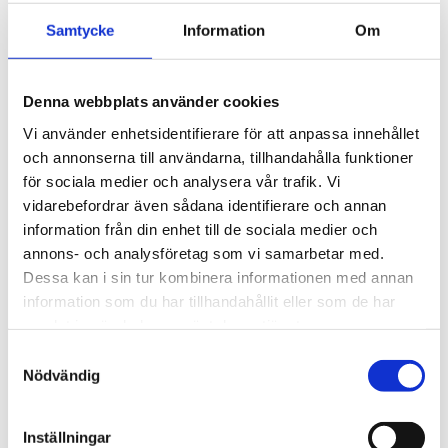
Samtycke
Information
Om
TITANplus spår-
TITANplus spår-
skruvmejsel. 3.2mm
skruvmejsel. 3.2mm
176mm lång
276mm lång
Denna webbplats använder cookies
720
1 313
kr
kr
Vi använder enhetsidentifierare för att anpassa innehållet
kr
kr
1 234
2 861
och annonserna till användarna, tillhandahålla funktioner
KÖP
KÖP
för sociala medier och analysera vår trafik. Vi
Lägg till i favoriter
Lägg t
vidarebefordrar även sådana identifierare och annan
information från din enhet till de sociala medier och
annons- och analysföretag som vi samarbetar med.
42
32
Dessa kan i sin tur kombinera informationen med annan
%
%
information som du har tillhandahållit eller som de har
samlat in när du har använt deras tjänster.
Samtyckesval
Nödvändig
Inställningar