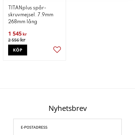
TITANplus spår-
skruvmejsel. 7.9mm
268mm lång
1 545
kr
kr
2 556
KÖP
Lägg till i favoriter
Nyhetsbrev