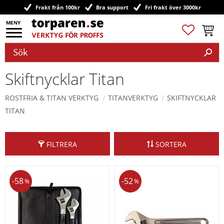
Frakt från 100kr
Bra support
Fri frakt över 3000kr
Meny
Favoriter
Kundv
Skiftnycklar Titan
ROSTFRIA & TITAN VERKTYG
TITANVERKTYG
SKIFTNYCKLAR
TITAN
FILTRERA
SORTERA
58
52
%
%