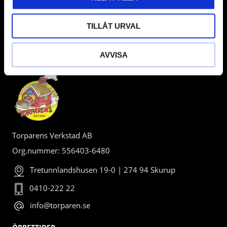
TILLÅT URVAL
AVVISA
BUTIK
Torparens Verkstad AB
Org.nummer: 556403-6480
Tretunnlandshusen 19-0 | 274 94 Skurup
0410-222 22
info@torparen.se