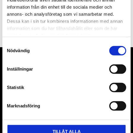
information från din enhet till de sociala medier och
annons- och analysföretag som vi samarbetar med.
PRENUMERERA
Dessa kan i sin tur kombinera informationen med annan
information som du har tillhandahållit eller som de har
Dina personuppgifter behandlas i enlighet med vår
integritetspolicy
.
samlat in när du har använt deras tjänster.
Samtyckesval
Nödvändig
VÅRA LEVERANTÖRER
Inställningar
Våra främsta leverantörer är KS Tools verktyg, ATH billyftar
& däckmaskiner och Master luftmaskiner. Kontakta oss
Statistik
gärna om vad som helst då vi gör vårt yttersta för att hjälpa
kunden.
Marknadsföring
TILLÅT ALLA