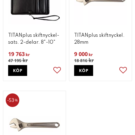
TITANplus skiftnyckel-
TITANplus skiftnyckel.
sats. 2-delar. 8"-10"
28mm
19 763
9 000
kr
kr
kr
kr
47 195
18 816
KÖP
KÖP
Lägg till i favoriter
Lägg t
53
%