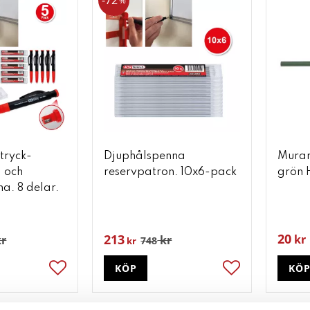
72
%
 tryck-
Djuphålspenna
Murar
 och
reservpatron. 10x6-pack
grön 
a. 8 delar.
20
213
kr
r
kr
748
kr
KÖP
KÖ
Lägg till i favoriter
Lägg till i favori