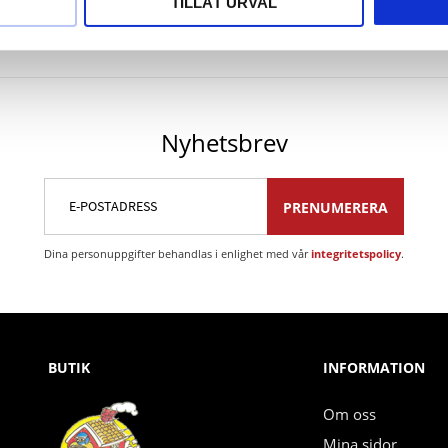
TILLÅT URVAL
Nyhetsbrev
PRENUMERERA
Dina personuppgifter behandlas i enlighet med vår
integritetspolicy
.
BUTIK
INFORMATION
Om oss
Mina sidor