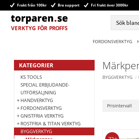
Frakt från 100kr
Bra support
Fri frakt över 3000kr
FORDONSVERKTYG
Märkpe
KATEGORIER
KS TOOLS
BYGGVERKTYG
SPECIAL ERBJUDANDE-
UTFÖRSÄLJNING
HANDVERKTYG
Prisintervall
FORDONSVERKTYG
20
GNISTFRIA VERKTYG
ROSTFRIA & TITAN VERKTYG
BYGGVERKTYG