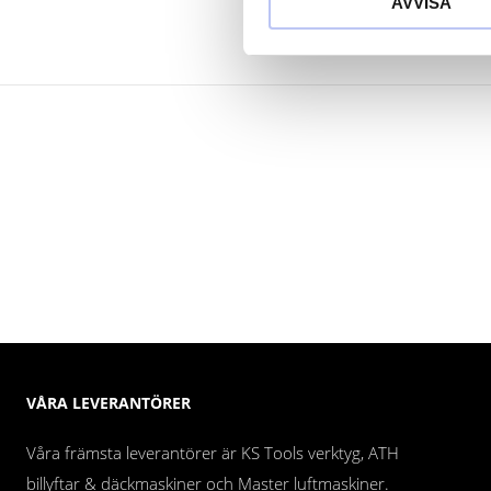
AVVISA
VÅRA LEVERANTÖRER
Våra främsta leverantörer är KS Tools verktyg, ATH
billyftar & däckmaskiner och Master luftmaskiner.