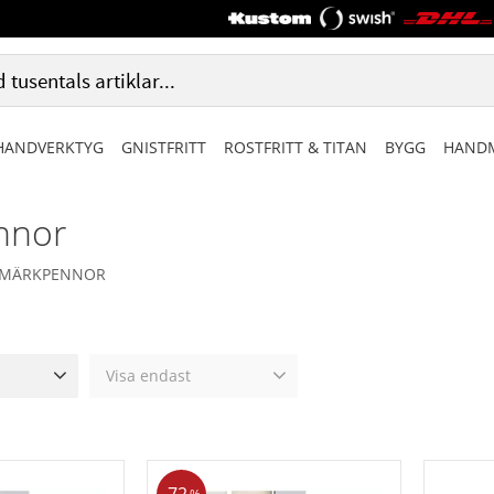
HANDVERKTYG
GNISTFRITT
ROSTFRITT & TITAN
BYGG
HANDM
nnor
MÄRKPENNOR
Visa endast
513
Finns i lager
0