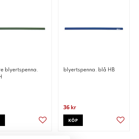
e blyertspenna.
blyertspenna. blå HB
H
36
kr
P
KÖP
ter
Lägg till i favoriter
Lägg till