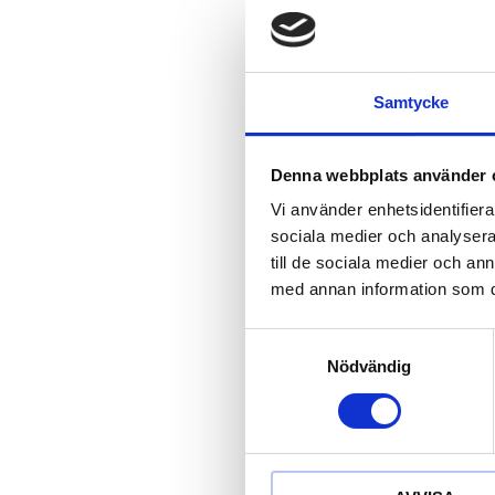
Samtycke
Denna webbplats använder 
Vi använder enhetsidentifierar
sociala medier och analysera 
till de sociala medier och a
med annan information som du 
snickare-bly
röd-HB
Samtyckesval
snickare-blyerts
Nödvändig
20
kr
KÖP