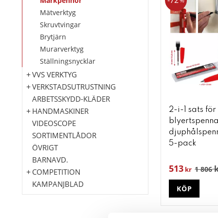
72
Märkpennor
%
Mätverktyg
Skruvtvingar
Brytjärn
Murarverktyg
Ställningsnycklar
VVS VERKTYG
VERKSTADSUTRUSTNING
ARBETSSKYDD-KLÄDER
HANDMASKINER
2-i-1 sats för
blyertspenna
VIDEOSCOPE
djuphålspenn
SORTIMENTLÅDOR
5-pack
ÖVRIGT
BARNAVD.
513
k
1 806
kr
COMPETITION
KAMPANJBLAD
KÖP