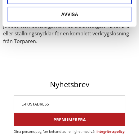
Oavsett om du arbetar som snickare, montör eller
AVVISA
rivningstekniker har vi brytverktygen som underlättar
jobbet. Kombinera gärna med skruvtvingar,
hammare
eller ställningsnycklar för en komplett verktygslösning
från Torparen.
Nyhetsbrev
PRENUMERERA
Dina personuppgifter behandlas i enlighet med vår
integritetspolicy
.