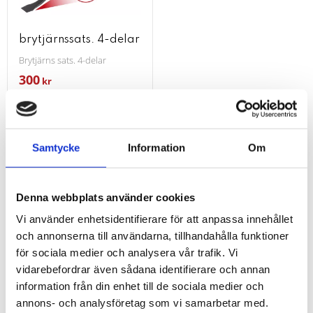
brytjärnssats. 4-delar
Brytjärns sats. 4-delar
300
kr
kr
653
KÖP
Lägg till i favoriter
Samtycke
Information
Om
Effektiva brytverktyg för bygg och
Denna webbplats använder cookies
demontering
Vi använder enhetsidentifierare för att anpassa innehållet
och annonserna till användarna, tillhandahålla funktioner
Brytjärn, även kallade bräckjärn eller kofotar, är klassiska
för sociala medier och analysera vår trafik. Vi
hävstångsverktyg – utmärkta för rivning, demontering,
vidarebefordrar även sådana identifierare och annan
spikutdragning och riktning. De används i bygg,
information från din enhet till de sociala medier och
montering, snickeri och renovering där kraft och
annons- och analysföretag som vi samarbetar med.
kontroll krävs.