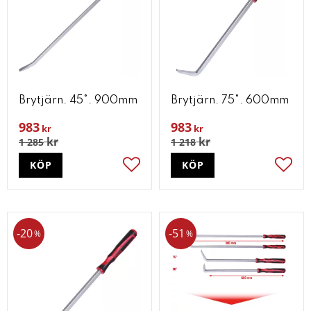
Brytjärn. 45°. 900mm
Brytjärn. 75°. 600mm
983
983
kr
kr
kr
kr
1 285
1 218
KÖP
KÖP
Lägg till i favoriter
Lägg t
20
51
%
%