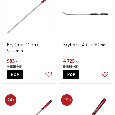
Brytjärn 0°. rak.
Brytjärn. 45°. 1150mm
900mm
983
4 725
kr
kr
kr
kr
1 285
5 833
KÖP
KÖP
Lägg till i favoriter
Lägg t
24
19
%
%