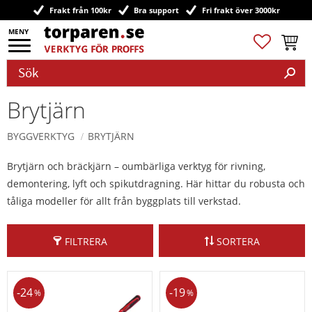
Frakt från 100kr
Bra support
Fri frakt över 3000kr
Meny
Favoriter
Kundv
Brytjärn
BYGGVERKTYG
BRYTJÄRN
Brytjärn och bräckjärn – oumbärliga verktyg för rivning,
demontering, lyft och spikutdragning. Här hittar du robusta och
tåliga modeller för allt från byggplats till verkstad.
FILTRERA
SORTERA
24
19
%
%