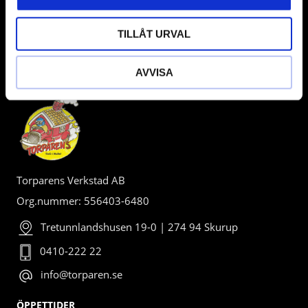
TILLÅT URVAL
AVVISA
BUTIK
Torparens Verkstad AB
Org.nummer: 556403-6480
Tretunnlandshusen 19-0 | 274 94 Skurup
0410-222 22
info@torparen.se
ÖPPETTIDER