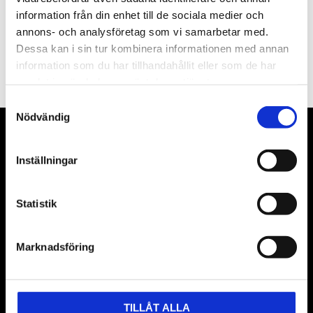
information från din enhet till de sociala medier och
annons- och analysföretag som vi samarbetar med.
PRENUMERERA
Dessa kan i sin tur kombinera informationen med annan
information som du har tillhandahållit eller som de har
Dina personuppgifter behandlas i enlighet med vår
integritetspolicy
.
samlat in när du har använt deras tjänster.
Samtyckesval
Nödvändig
VÅRA LEVERANTÖRER
Inställningar
Våra främsta leverantörer är KS Tools verktyg, ATH billyftar
& däckmaskiner och Master luftmaskiner. Kontakta oss
Statistik
gärna om vad som helst då vi gör vårt yttersta för att hjälpa
kunden.
Marknadsföring
TILLÅT ALLA