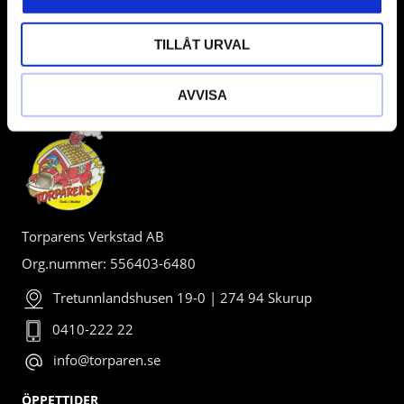
TILLÅT URVAL
AVVISA
BUTIK
Torparens Verkstad AB
Org.nummer: 556403-6480
Tretunnlandshusen 19-0 | 274 94 Skurup
0410-222 22
info@torparen.se
ÖPPETTIDER