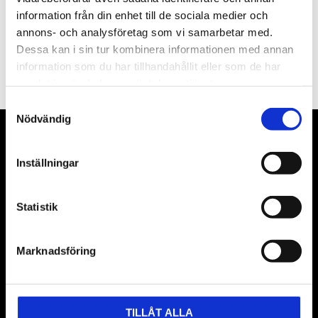
information från din enhet till de sociala medier och
annons- och analysföretag som vi samarbetar med.
PRENUMERERA
Dessa kan i sin tur kombinera informationen med annan
information som du har tillhandahållit eller som de har
Dina personuppgifter behandlas i enlighet med vår
integritetspolicy
.
samlat in när du har använt deras tjänster.
Samtyckesval
Nödvändig
VÅRA LEVERANTÖRER
Inställningar
Våra främsta leverantörer är KS Tools verktyg, ATH billyftar
& däckmaskiner och Master luftmaskiner. Kontakta oss
Statistik
gärna om vad som helst då vi gör vårt yttersta för att hjälpa
kunden.
Marknadsföring
TILLÅT ALLA