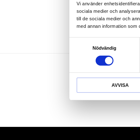
Matt satinera
Vi använder enhetsidentifierar
Krom vanad
sociala medier och analysera 
till de sociala medier och a
med annan information som du 
Samtyckesval
Nödvändig
AVVISA