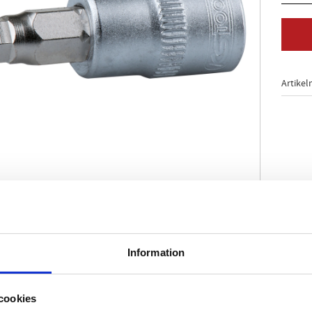
Artikel
22
Information
enligt DIN 3120 / ISO 1174 med kulfångspår
 förnicklad bitinsats
hantering
cookies