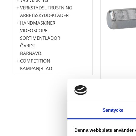
VERKSTADSUTRUSTNING
ARBETSSKYDD-KLÄDER
HANDMASKINER
VIDEOSCOPE
SORTIMENTLÅDOR
ÖVRIGT
BARNAVD.
COMPETITION
KAMPANJBLAD
Innersexkant
Enligt DIN 74
Samtycke
Innerfyrkant 
med inpressad
för manuell 
Denna webbplats använder 