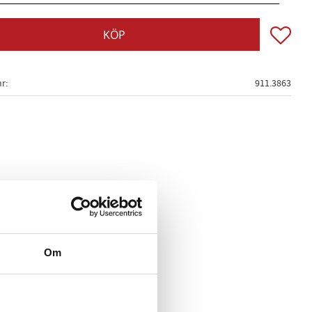
Lägg till
KÖP
nr
911.3863
Om