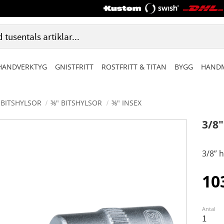
HANDVERKTYG
GNISTFRITT
ROSTFRITT & TITAN
BYGG
HANDM
BITSHYLSOR
⅜" BITSHYLSOR
⅜" INSEX
3/8
3/8” 
10
Antal