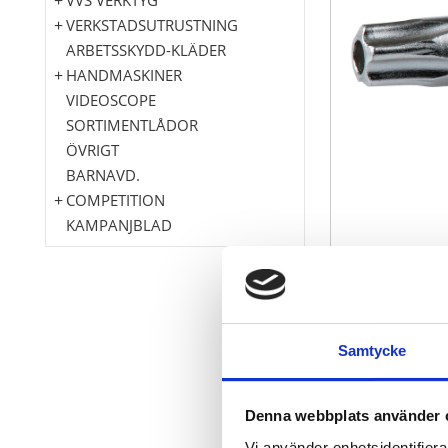
VERKSTADSUTRUSTNING
ARBETSSKYDD-KLÄDER
HANDMASKINER
VIDEOSCOPE
SORTIMENTLÅDOR
ÖVRIGT
BARNAVD.
COMPETITION
KAMPANJBLAD
Torx med stj
Samtycke
Innerfyrkant 
med inpressad
för manuell 
Denna webbplats använder 
Matt satinera
Vi använder enhetsidentifierar