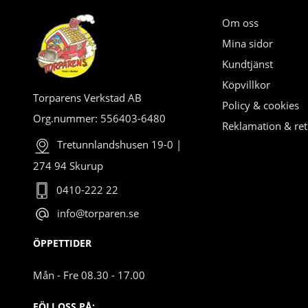
Om oss
Mina sidor
Kundtjänst
Köpvillkor
Torparens Verkstad AB
Policy & cookies
Org.nummer: 556403-6480
Reklamation & ret
Tretunnlandshusen 19-0 |
274 94 Skurup
0410-222 22
info@torparen.se
ÖPPETTIDER
Mån - Fre 08.30 - 17.00
FÖLJ OSS PÅ: