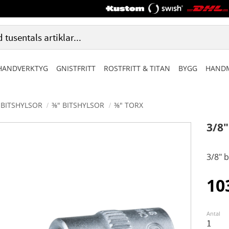
HANDVERKTYG
GNISTFRITT
ROSTFRITT & TITAN
BYGG
HANDM
BITSHYLSOR
⅜" BITSHYLSOR
⅜" TORX
3/8
3/8" 
10
Antal