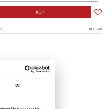
Lägg till
KÖP
nr
911.3960
Om
andahålla funktioner för