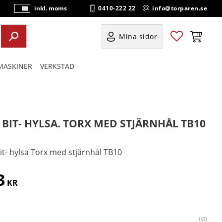
0410-222 22
info@torparen.se
inkl. moms
P
ri
s
Favoriter
Kundvag
Mina sidor
e
r
ASKINER
VERKSTAD
vi
s
a
s
" BIT- HYLSA. TORX MED STJÄRNHÅL TB10
bit- hylsa Torx med stjärnhål TB10
3
KR
st