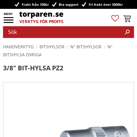
Frakt från 100kr
Bra support
Fri frakt över 3000kr
Meny
Favoriter
Kundv
HANDVERKTYG
BITSHYLSOR
⅜" BITSHYLSOR
⅜"
BITSHYLSA ÖVRIGA
3/8" BIT-HYLSA PZ2