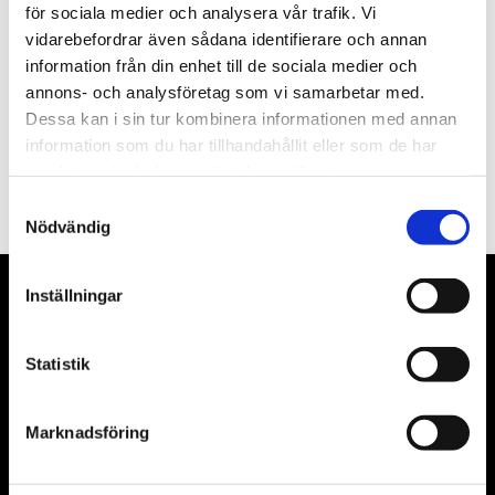
Nyhetsbrev
för sociala medier och analysera vår trafik. Vi
vidarebefordrar även sådana identifierare och annan
information från din enhet till de sociala medier och
annons- och analysföretag som vi samarbetar med.
Dessa kan i sin tur kombinera informationen med annan
information som du har tillhandahållit eller som de har
PRENUMERERA
samlat in när du har använt deras tjänster.
Dina personuppgifter behandlas i enlighet med vår
integritetspolicy
.
Samtyckesval
Nödvändig
Inställningar
VÅRA LEVERANTÖRER
Våra främsta leverantörer är KS Tools verktyg, ATH billyftar
Statistik
& däckmaskiner och Master luftmaskiner. Kontakta oss
gärna om vad som helst då vi gör vårt yttersta för att hjälpa
Marknadsföring
kunden.