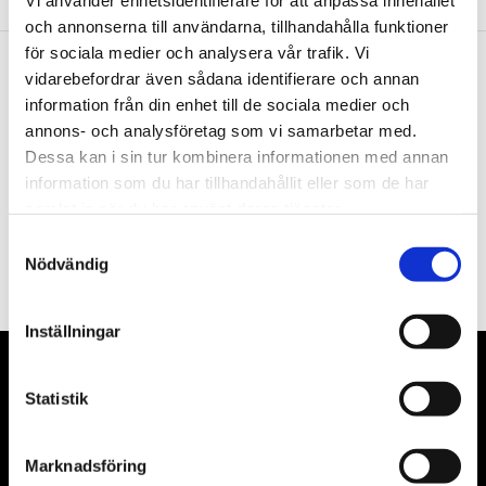
Vi använder enhetsidentifierare för att anpassa innehållet
och annonserna till användarna, tillhandahålla funktioner
för sociala medier och analysera vår trafik. Vi
vidarebefordrar även sådana identifierare och annan
Nyhetsbrev
information från din enhet till de sociala medier och
annons- och analysföretag som vi samarbetar med.
Dessa kan i sin tur kombinera informationen med annan
information som du har tillhandahållit eller som de har
samlat in när du har använt deras tjänster.
PRENUMERERA
Samtyckesval
Nödvändig
Dina personuppgifter behandlas i enlighet med vår
integritetspolicy
.
Inställningar
VÅRA LEVERANTÖRER
Statistik
Våra främsta leverantörer är KS Tools verktyg, ATH billyftar
& däckmaskiner och Master luftmaskiner. Kontakta oss
Marknadsföring