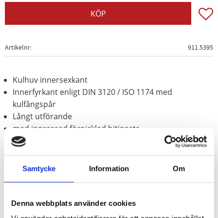
Lägg t
KÖP
Artikelnr
911.5395
Kulhuv innersexkant
Innerfyrkant enligt DIN 3120 / ISO 1174 med
kulfångspår
Långt utförande
med inpressad förnicklad bitinsats
för manuell hantering
Matt satinerat
Krom vanadium
Samtycke
Information
Om
Denna webbplats använder cookies