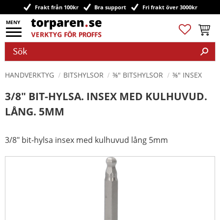
Frakt från 100kr
Bra support
Fri frakt över 3000kr
Meny
Favoriter
Kundv
HANDVERKTYG
BITSHYLSOR
⅜" BITSHYLSOR
⅜" INSEX
3/8" BIT-HYLSA. INSEX MED KULHUVUD.
LÅNG. 5MM
3/8" bit-hylsa insex med kulhuvud lång 5mm