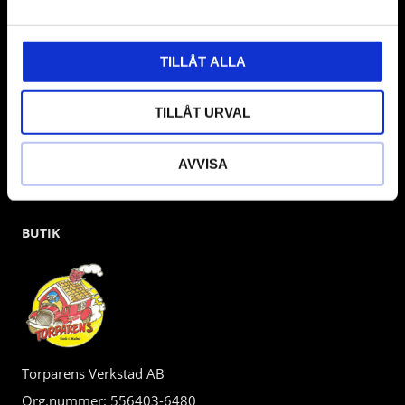
gärna om vad som helst då vi gör vårt yttersta för att hjälpa
kunden.
TILLÅT ALLA
TILLÅT URVAL
AVVISA
BUTIK
Torparens Verkstad AB
Org.nummer: 556403-6480