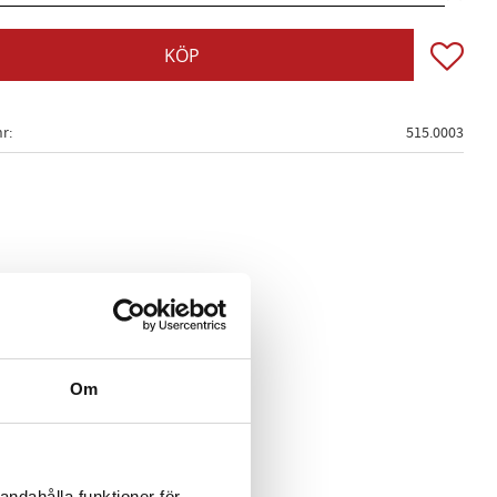
Lägg till
KÖP
nr
515.0003
Om
andahålla funktioner för