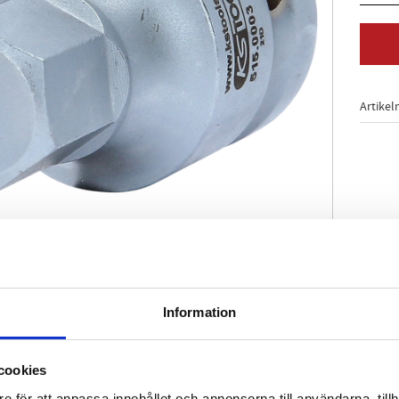
Artikel
Information
enligt DIN 3121 / ISO 1174
de
tivering
cookies
t
e för att anpassa innehållet och annonserna till användarna, tillh