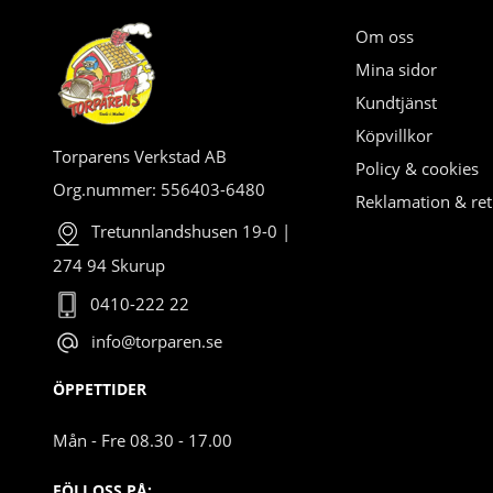
Om oss
Mina sidor
Kundtjänst
Köpvillkor
Torparens Verkstad AB
Policy & cookies
Org.nummer: 556403-6480
Reklamation & ret
Tretunnlandshusen 19-0 |
274 94 Skurup
0410-222 22
info@torparen.se
ÖPPETTIDER
Mån - Fre 08.30 - 17.00
FÖLJ OSS PÅ: