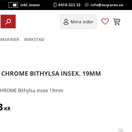
0410-222 22
info@torparen.se
inkl. moms
P
ri
s
Favoriter
Kundvag
Mina sidor
e
r
ASKINER
VERKSTAD
vi
s
a
s
" CHROME BITHYLSA INSEX. 19MM
CHROME Bithylsa insex 19mm
3
KR
st