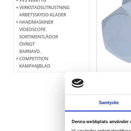
VERKSTADSUTRUSTNING
ARBETSSKYDD-KLÄDER
HANDMASKINER
VIDEOSCOPE
SORTIMENTLÅDOR
ÖVRIGT
BARNAVD.
COMPETITION
KAMPANJBLAD
Innersexkant
Samtycke
Innerfyrkant 
Kort utföran
För maskinak
Denna webbplats använder 
Matt satinera
Vi använder enhetsidentifierar