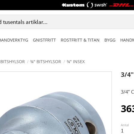
HANDVERKTYG
GNISTFRITT
ROSTFRITT & TITAN
BYGG
HANDM
BITSHYLSOR
¾" BITSHYLSOR
¾" INSEX
3/4
3/4” 
36
Antal