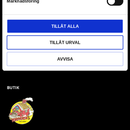
Marknadsföring
& däckmaskiner och Master luftmaskiner. Kontakta oss
gärna om vad som helst då vi gör vårt yttersta för att hjälpa
kunden.
TILLÅT ALLA
TILLÅT URVAL
AVVISA
BUTIK