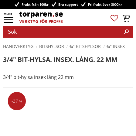
Frakt från 100kr
Bra support
Fri frakt över 3000kr
Meny
Favoriter
Kundv
HANDVERKTYG
BITSHYLSOR
¾" BITSHYLSOR
¾" INSEX
3/4" BIT-HYLSA. INSEX. LÅNG. 22 MM
3/4" bit-hylsa insex lång 22 mm
37
%