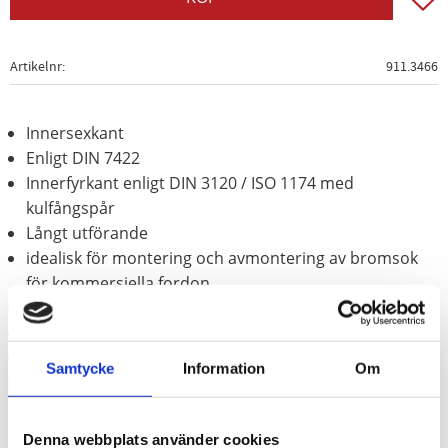
Artikelnr
911.3466
Innersexkant
Enligt DIN 7422
Innerfyrkant enligt DIN 3120 / ISO 1174 med
kulfångspår
Långt utförande
idealisk för montering och avmontering av bromsok
för kommersiella fordon
med inpressad förnicklad bitinsats
för manuell hantering
Matt satinerat
Samtycke
Information
Om
Krom vanadium
Denna webbplats använder cookies