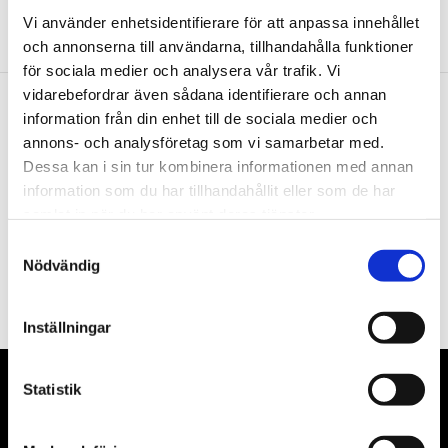
Vi använder enhetsidentifierare för att anpassa innehållet
och annonserna till användarna, tillhandahålla funktioner
för sociala medier och analysera vår trafik. Vi
vidarebefordrar även sådana identifierare och annan
information från din enhet till de sociala medier och
Nyhetsbrev
annons- och analysföretag som vi samarbetar med.
Dessa kan i sin tur kombinera informationen med annan
information som du har tillhandahållit eller som de har
samlat in när du har använt deras tjänster.
Samtyckesval
PRENUMERERA
Nödvändig
Dina personuppgifter behandlas i enlighet med vår
integritetspolicy
.
Inställningar
Statistik
VÅRA LEVERANTÖRER
Våra främsta leverantörer är KS Tools verktyg, ATH billyftar