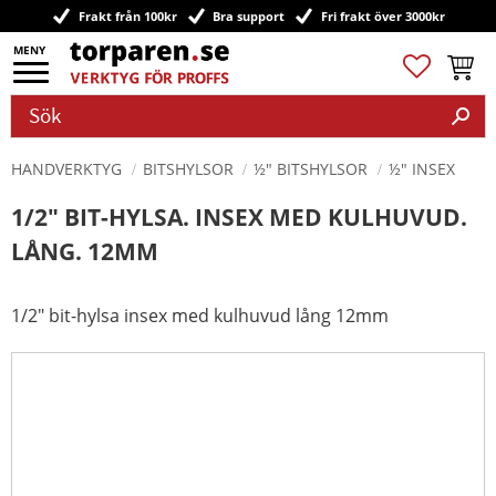
Frakt från 100kr
Bra support
Fri frakt över 3000kr
Meny
Favoriter
Kundv
HANDVERKTYG
BITSHYLSOR
½" BITSHYLSOR
½" INSEX
1/2" BIT-HYLSA. INSEX MED KULHUVUD.
LÅNG. 12MM
1/2" bit-hylsa insex med kulhuvud lång 12mm