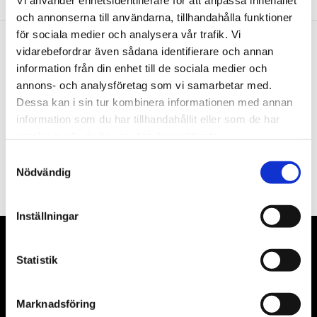
Vi använder enhetsidentifierare för att anpassa innehållet
och annonserna till användarna, tillhandahålla funktioner
för sociala medier och analysera vår trafik. Vi
vidarebefordrar även sådana identifierare och annan
Nyhetsbrev
information från din enhet till de sociala medier och
annons- och analysföretag som vi samarbetar med.
Dessa kan i sin tur kombinera informationen med annan
information som du har tillhandahållit eller som de har
samlat in när du har använt deras tjänster.
PRENUMERERA
Samtyckesval
Nödvändig
Dina personuppgifter behandlas i enlighet med vår
integritetspolicy
.
Inställningar
VÅRA LEVERANTÖRER
Statistik
Våra främsta leverantörer är KS Tools verktyg, ATH billyftar
& däckmaskiner och Master luftmaskiner. Kontakta oss
Marknadsföring