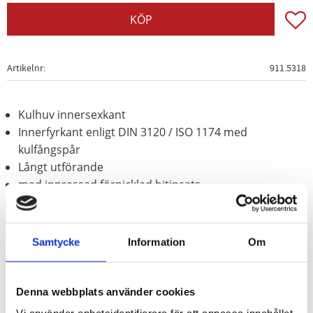
Lägg t
KÖP
Artikelnr
911.5318
Kulhuv innersexkant
Innerfyrkant enligt DIN 3120 / ISO 1174 med
kulfångspår
Långt utförande
med inpressad förnicklad bitinsats
för manuell hantering
Matt satinerat
Krom vanadium
Samtycke
Information
Om
Denna webbplats använder cookies