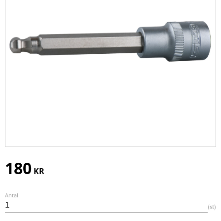
180
KR
Antal
st