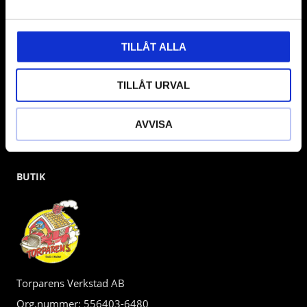
gärna om vad som helst då vi gör vårt yttersta för att hjälpa
kunden.
TILLÅT ALLA
TILLÅT URVAL
AVVISA
BUTIK
Torparens Verkstad AB
Org.nummer: 556403-6480