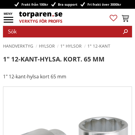
Frakt från 100kr
Bra support
Fri frakt över 3000kr
Meny
Favoriter
Kundv
HANDVERKTYG
HYLSOR
1" HYLSOR
1" 12-KANT
1" 12-KANT-HYLSA. KORT. 65 MM
1" 12-kant-hylsa kort 65 mm