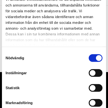
och annonserna till användarna, tillhandahålla funktioner
för sociala medier och analysera vår trafik. Vi
vidarebefordrar även sådana identifierare och annan
Nyhetsbrev
information från din enhet till de sociala medier och
annons- och analysföretag som vi samarbetar med.
Dessa kan i sin tur kombinera informationen med annan
information som du har tillhandahållit eller som de har
samlat in när du har använt deras tjänster.
PRENUMERERA
Samtyckesval
Nödvändig
Dina personuppgifter behandlas i enlighet med vår
integritetspolicy
.
Inställningar
VÅRA LEVERANTÖRER
Statistik
Våra främsta leverantörer är KS Tools verktyg, ATH billyftar
& däckmaskiner och Master luftmaskiner. Kontakta oss
Marknadsföring
gärna om vad som helst då vi gör vårt yttersta för att hjälpa