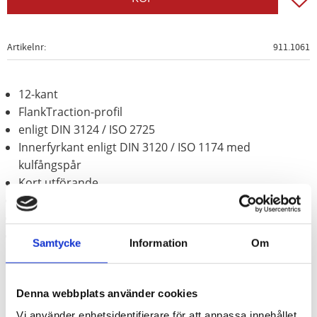
Artikelnr
911.1061
12-kant
FlankTraction-profil
enligt DIN 3124 / ISO 2725
Innerfyrkant enligt DIN 3120 / ISO 1174 med
kulfångspår
Kort utförande
för manuell hantering
Matt satinerat
Krom vanadium
Samtycke
Information
Om
Denna webbplats använder cookies
Vi använder enhetsidentifierare för att anpassa innehållet