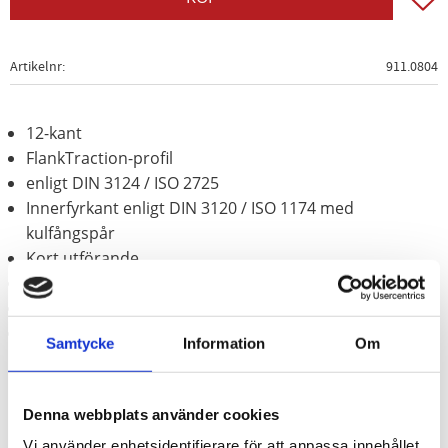
Artikelnr
911.0804
12-kant
FlankTraction-profil
enligt DIN 3124 / ISO 2725
Innerfyrkant enligt DIN 3120 / ISO 1174 med
kulfångspår
Kort utförande
för manuell hantering
Matt satinerat
Krom vanadium
Samtycke
Information
Om
Denna webbplats använder cookies
Vi använder enhetsidentifierare för att anpassa innehållet