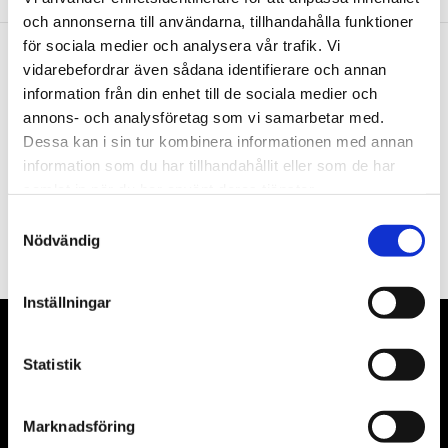
och annonserna till användarna, tillhandahålla funktioner
för sociala medier och analysera vår trafik. Vi
vidarebefordrar även sådana identifierare och annan
Nyhetsbrev
information från din enhet till de sociala medier och
annons- och analysföretag som vi samarbetar med.
Dessa kan i sin tur kombinera informationen med annan
information som du har tillhandahållit eller som de har
samlat in när du har använt deras tjänster.
PRENUMERERA
Samtyckesval
Nödvändig
Dina personuppgifter behandlas i enlighet med vår
integritetspolicy
.
Inställningar
VÅRA LEVERANTÖRER
Statistik
Våra främsta leverantörer är KS Tools verktyg, ATH billyftar
& däckmaskiner och Master luftmaskiner. Kontakta oss
Marknadsföring
gärna om vad som helst då vi gör vårt yttersta för att hjälpa