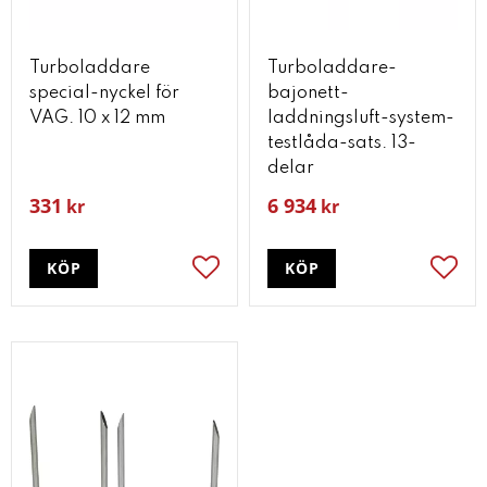
Turboladdare
Turboladdare-
special-nyckel för
bajonett-
VAG. 10 x 12 mm
laddningsluft-system-
testlåda-sats. 13-
delar
331
6 934
kr
kr
KÖP
KÖP
Lägg till i favoriter
Lägg t