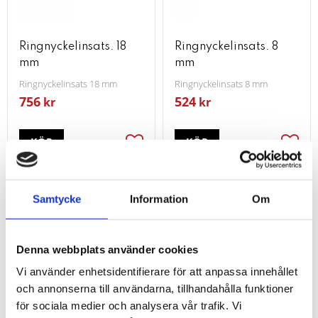
Ringnyckelinsats. 18
Ringnyckelinsats. 8
mm
mm
Ringnyckelinsats 18 mm
Ringnyckelinsats 8 mm
756
524
kr
kr
KÖP
KÖP
Lägg till i favoriter
Lägg t
Samtycke
Information
Om
Denna webbplats använder cookies
Vi använder enhetsidentifierare för att anpassa innehållet
och annonserna till användarna, tillhandahålla funktioner
för sociala medier och analysera vår trafik. Vi