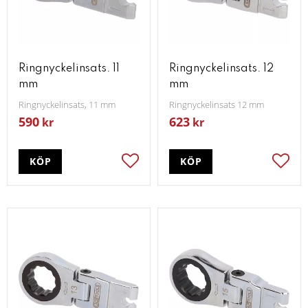
Ringnyckelinsats. 11
Ringnyckelinsats. 12
mm
mm
Ringnyckelinsats, 11 mm
Ringnyckelinsats 12 mm
590
623
kr
kr
KÖP
KÖP
Lägg till i favoriter
Lägg t