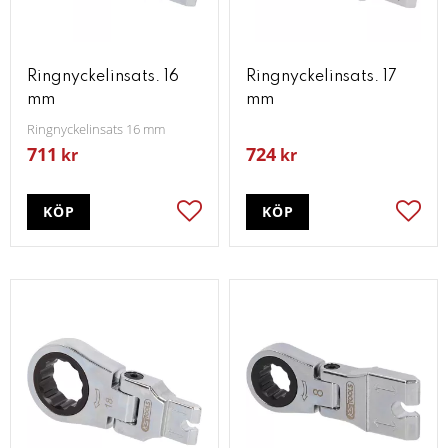
Ringnyckelinsats. 16
Ringnyckelinsats. 17
mm
mm
Ringnyckelinsats 16 mm
711
724
kr
kr
KÖP
KÖP
Lägg till i favoriter
Lägg t