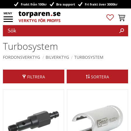
Frakt från 100kr
Bra support
Fri frakt över 3000kr
Meny
Favoriter
Kundv
Turbosystem
FORDONSVERKTYG
BILVERKTYG
TURBOSYSTEM
FILTRERA
SORTERA