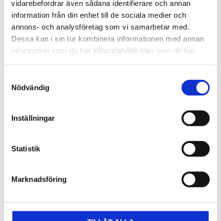
vidarebefordrar även sådana identifierare och annan
information från din enhet till de sociala medier och
annons- och analysföretag som vi samarbetar med.
Ringnyckelinsats. 9
Specialspärringnyckel
mm
Dessa kan i sin tur kombinera informationen med annan
Special spärrnyckel
information som du har tillhandahållit eller som de har
Ringnyckelinsats 9 mm
samlat in när du har använt deras tjänster.
534
1 978
kr
kr
Samtyckesval
Nödvändig
KÖP
KÖP
Lägg till i favoriter
Lägg t
Inställningar
58
%
Statistik
Marknadsföring