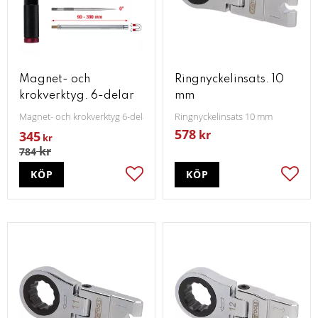
Magnet- och
Ringnyckelinsats. 10
krokverktyg. 6-delar
mm
Magnet- och krokverktyg 6-delar
Ringnyckelinsats 10 mm
578
kr
345
kr
kr
784
KÖP
KÖP
Lägg till i favoriter
Lägg t