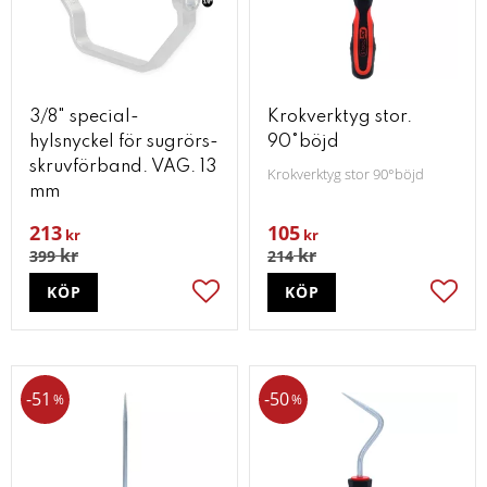
3/8" special-
Krokverktyg stor.
hylsnyckel för sugrörs-
90°böjd
skruvförband. VAG. 13
Krokverktyg stor 90°böjd
mm
213
105
kr
kr
kr
kr
399
214
KÖP
KÖP
Lägg till i favoriter
Lägg t
51
50
%
%