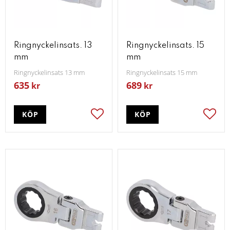
Ringnyckelinsats. 13
Ringnyckelinsats. 15
mm
mm
Ringnyckelinsats 13 mm
Ringnyckelinsats 15 mm
635
689
kr
kr
KÖP
KÖP
Lägg till i favoriter
Lägg t