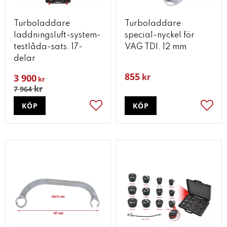
Turboladdare
Turboladdare
laddningsluft-system-
special-nyckel för
testlåda-sats. 17-
VAG TDI. 12 mm
delar
855
kr
3 900
kr
kr
7 964
KÖP
KÖP
Lägg till i favoriter
Lägg t