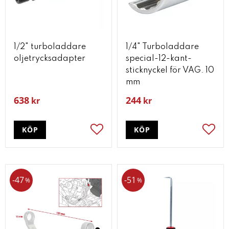
1/2" turboladdare
1/4" Turboladdare
oljetrycksadapter
special-12-kant-
sticknyckel för VAG. 10
mm
638
244
kr
kr
KÖP
KÖP
Lägg till i favoriter
Lägg t
47
51
%
%