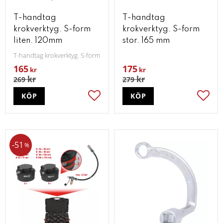
T-handtag
T-handtag
krokverktyg. S-form
krokverktyg. S-form
liten. 120mm
stor. 165 mm
T-handtag krokverktyg. S-form. liten. 120mm
165
175
kr
kr
kr
kr
269
279
KÖP
KÖP
Lägg till i favoriter
Lägg t
51
%