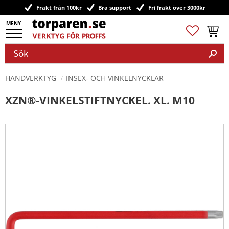
Frakt från 100kr
Bra support
Fri frakt över 3000kr
Meny
Favoriter
Kundv
HANDVERKTYG
INSEX- OCH VINKELNYCKLAR
XZN®-VINKELSTIFTNYCKEL. XL. M10