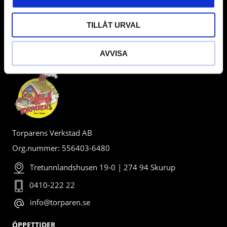
TILLÅT URVAL
AVVISA
BUTIK
Torparens Verkstad AB
Org.nummer: 556403-6480
Tretunnlandshusen 19-0 | 274 94 Skurup
0410-222 22
info@torparen.se
ÖPPETTIDER