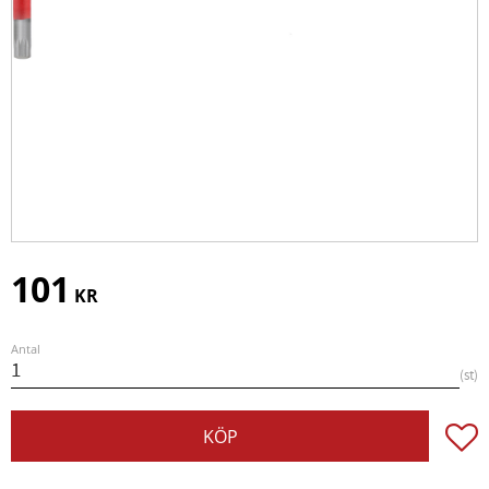
101
KR
Antal
st
Lägg t
KÖP