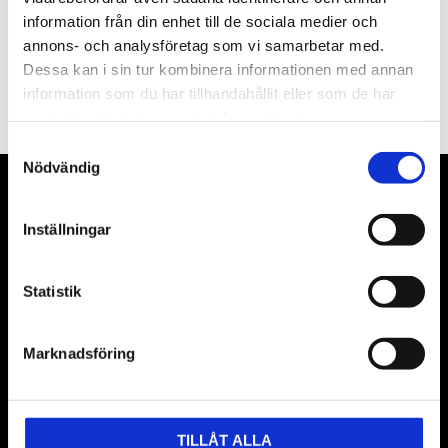
information från din enhet till de sociala medier och
annons- och analysföretag som vi samarbetar med.
PRENUMERERA
Dessa kan i sin tur kombinera informationen med annan
information som du har tillhandahållit eller som de har
Dina personuppgifter behandlas i enlighet med vår
integritetspolicy
.
samlat in när du har använt deras tjänster.
Samtyckesval
Nödvändig
VÅRA LEVERANTÖRER
Inställningar
Våra främsta leverantörer är KS Tools verktyg, ATH billyftar
& däckmaskiner och Master luftmaskiner. Kontakta oss
Statistik
gärna om vad som helst då vi gör vårt yttersta för att hjälpa
kunden.
Marknadsföring
TILLÅT ALLA