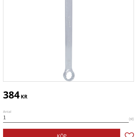
384
KR
Antal
st
Lägg t
KÖP