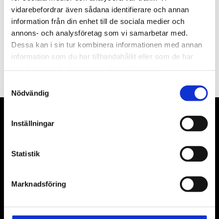
vidarebefordrar även sådana identifierare och annan
information från din enhet till de sociala medier och
annons- och analysföretag som vi samarbetar med.
Dessa kan i sin tur kombinera informationen med annan
PRENUMERERA
information som du har tillhandahållit eller som de har
samlat in när du har använt deras tjänster.
Dina personuppgifter behandlas i enlighet med vår
integritetspolicy
.
Samtyckesval
Nödvändig
VÅRA LEVERANTÖRER
Inställningar
Våra främsta leverantörer är KS Tools verktyg, ATH billyftar
Statistik
& däckmaskiner och Master luftmaskiner. Kontakta oss
gärna om vad som helst då vi gör vårt yttersta för att hjälpa
kunden.
Marknadsföring