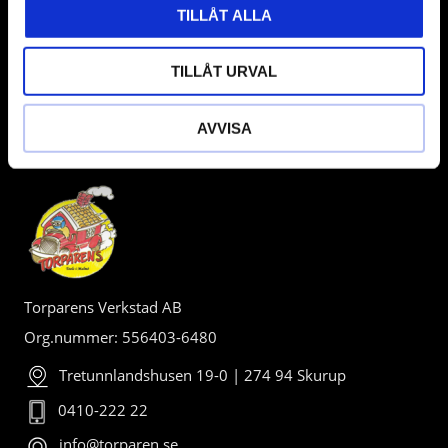
TILLÅT ALLA
TILLÅT URVAL
AVVISA
BUTIK
Torparens Verkstad AB
Org.nummer: 556403-6480
Tretunnlandshusen 19-0 | 274 94 Skurup
0410-222 22
info@torparen.se