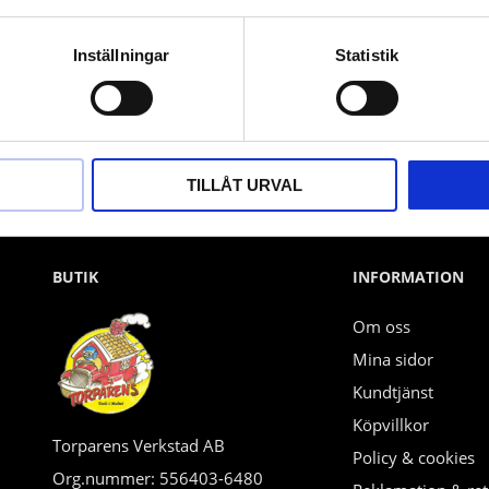
Nyhetsbrev
Inställningar
Statistik
PRENUMERERA
Dina personuppgifter behandlas i enlighet med vår
integritetspolicy
.
TILLÅT URVAL
BUTIK
INFORMATION
Om oss
Mina sidor
Kundtjänst
Köpvillkor
Torparens Verkstad AB
Policy & cookies
Org.nummer: 556403-6480