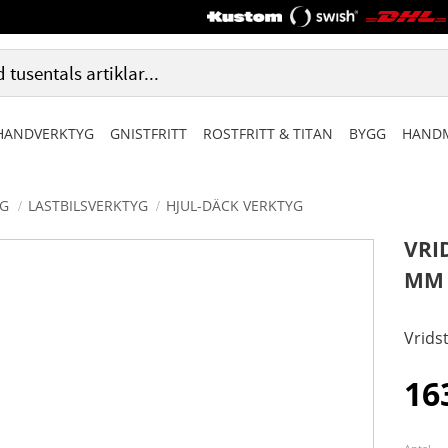
HANDVERKTYG
GNISTFRITT
ROSTFRITT & TITAN
BYGG
HANDM
G
LASTBILSVERKTYG
HJUL-DÄCK VERKTYG
VRI
MM
Vridst
16