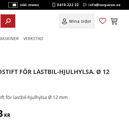
0410-222 22
info@torparen.se
inkl. moms
P
ri
s
Favoriter
Kundvag
Mina sidor
e
r
ASKINER
VERKSTAD
vi
s
a
s
DSTIFT FÖR LASTBIL-HJULHYLSA. Ø 12
ift för lastbil-hjulhylsa Ø 12 mm
3
KR