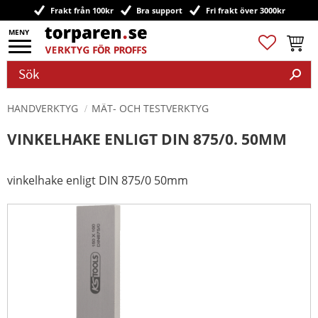
Frakt från 100kr
Bra support
Fri frakt över 3000kr
Meny
Favoriter
Kundv
HANDVERKTYG
MÄT- OCH TESTVERKTYG
VINKELHAKE ENLIGT DIN 875/0. 50MM
vinkelhake enligt DIN 875/0 50mm