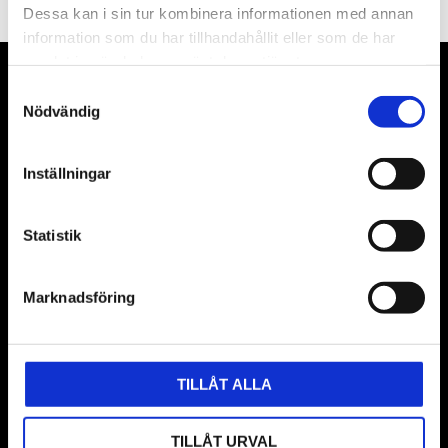
Dessa kan i sin tur kombinera informationen med annan
information som du har tillhandahållit eller som de har
samlat in när du har använt deras tjänster.
VÅRA LEVERANTÖRER
Samtyckesval
Nödvändig
Våra främsta leverantörer är KS Tools verktyg, ATH billyftar
& däckmaskiner och Master luftmaskiner. Kontakta oss
Inställningar
gärna om vad som helst då vi gör vårt yttersta för att hjälpa
kunden.
Statistik
Marknadsföring
TILLÅT ALLA
TILLÅT URVAL
BUTIK