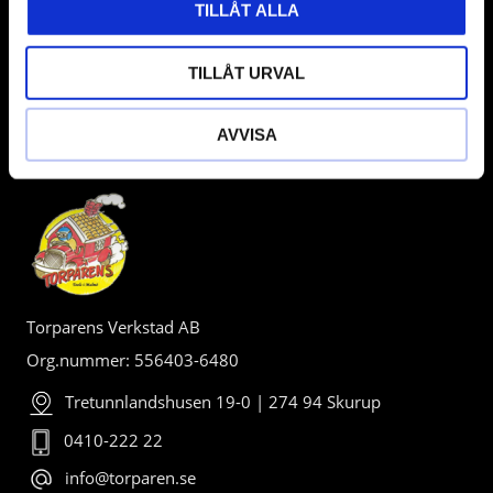
TILLÅT ALLA
TILLÅT URVAL
AVVISA
BUTIK
Torparens Verkstad AB
Org.nummer: 556403-6480
Tretunnlandshusen 19-0 | 274 94 Skurup
0410-222 22
info@torparen.se