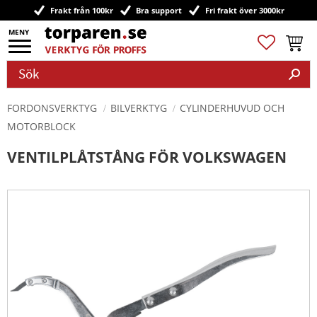
Frakt från 100kr
Bra support
Fri frakt över 3000kr
Meny
Favoriter
Kundv
FORDONSVERKTYG
BILVERKTYG
CYLINDERHUVUD OCH
MOTORBLOCK
VENTILPLÅTSTÅNG FÖR VOLKSWAGEN