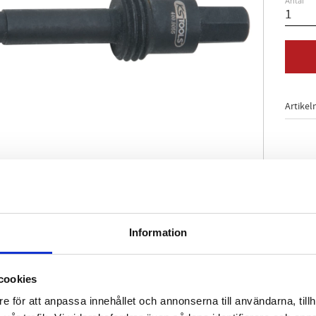
Antal
Artikel
 blockering av fördelar-insprutningspump i position matnin
Information
ing
tygsstål
cookies
åde:
Mercedes
dieselmotor 604 med Lucas fördelar-insprutnings
e för att anpassa innehållet och annonserna till användarna, tillh