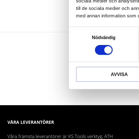
sociala medier och analysera 
till de sociala medier och a
med annan information som du 
Samtyckesval
Nödvändig
AVVISA
VÅRA LEVERANTÖRER
Våra främsta leverantörer är KS Tools verktyg, ATH