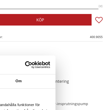
st
Lägg till
KÖP
nr
400.9055
gsstart vid montering och avmontering
Om
pump.
Renault
med Delphi fördelar-insprutningspump
andahålla funktioner för