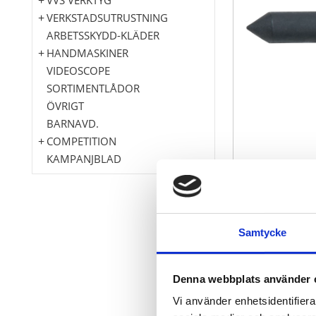
VERKSTADSUTRUSTNING
ARBETSSKYDD-KLÄDER
HANDMASKINER
VIDEOSCOPE
SORTIMENTLÅDOR
ÖVRIGT
BARNAVD.
COMPETITION
KAMPANJBLAD
idealiskt för
Samtycke
Enkel hanter
Speciellt-verk
Denna webbplats använder 
Användningsomr
Vi använder enhetsidentifierar