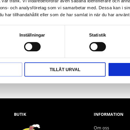
vår trafik. Vi vidarebefordrar även sådana identifierare och anna
nnons- och analysföretag som vi samarbetar med. Dessa kan i sin
har tillhandahållit eller som de har samlat in när du har använt 
Inställningar
Statistik
Nyhetsbrev
PRENUMERERA
TILLÅT URVAL
Dina personuppgifter behandlas i enlighet med vår
integritetspolicy
.
BUTIK
INFORMATION
Om oss