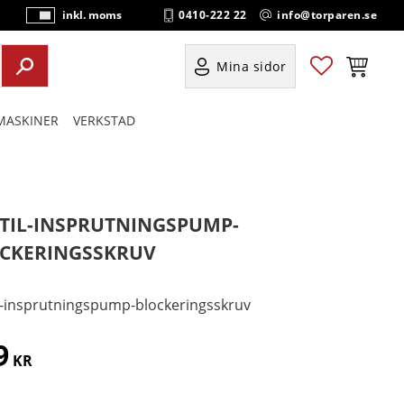
0410-222 22
info@torparen.se
inkl. moms
P
ri
s
Favoriter
Kundvag
Mina sidor
e
r
ASKINER
VERKSTAD
vi
s
a
s
TIL-INSPRUTNINGSPUMP-
CKERINGSSKRUV
l-insprutningspump-blockeringsskruv
9
KR