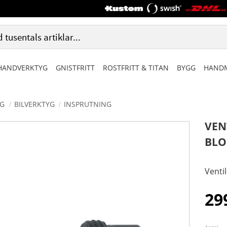
HANDVERKTYG
GNISTFRITT
ROSTFRITT & TITAN
BYGG
HANDM
G
BILVERKTYG
INSPRUTNING
VEN
BLO
Venti
29