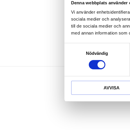
för nästan al
Denna webbplats använder 
lämpliga för 
Vi använder enhetsidentifierar
Special-plast
sociala medier och analysera 
till de sociala medier och a
Användningsomr
med annan information som du 
Samtyckesval
Nödvändig
AVVISA