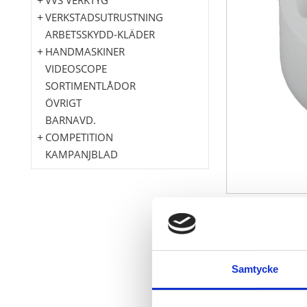
VERKSTADSUTRUSTNING
ARBETSSKYDD-KLÄDER
HANDMASKINER
VIDEOSCOPE
SORTIMENTLÅDOR
ÖVRIGT
BARNAVD.
COMPETITION
KAMPANJBLAD
för montering
luftkondition
Inga skador p
Samtycke
Snabb och en
idealisk för 