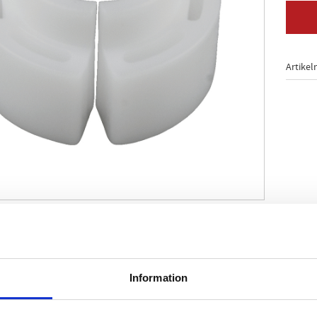
Artikel
 och avmontering av hårda till öppna CLIC-fjäderförslutning
eringsanläggnings-. luft- och hydraulledningar
å stickkopplingar. bränsleledningar och bränsleslangar
Information
kel separation av bränsleledningar
personbilar. pickuper. stora limousiner. nyttofordon. trakto