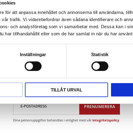
la vanliga europeiska. asiatiska och amerikanska fordonstyp
cookies
kopplingar i meter och tum
e för att anpassa innehållet och annonserna till användarna, tillh
vår trafik. Vi vidarebefordrar även sådana identifierare och anna
nnons- och analysföretag som vi samarbetar med. Dessa kan i sin
åden:
Klimatanläggningar. bränsle- och luftledningar samt hyraul
har tillhandahållit eller som de har samlat in när du har använt 
Inställningar
Statistik
Nyhetsbrev
TILLÅT URVAL
PRENUMERERA
Dina personuppgifter behandlas i enlighet med vår
integritetspolicy
.