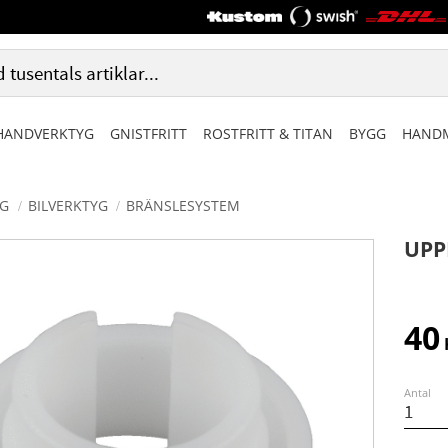
HANDVERKTYG
GNISTFRITT
ROSTFRITT & TITAN
BYGG
HANDM
G
BILVERKTYG
BRÄNSLESYSTEM
UPP
40
Antal