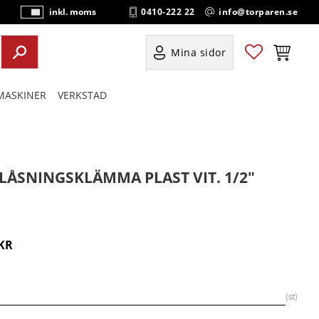
0410-222 22
info@torparen.se
inkl. moms
P
ri
s
Favoriter
Kundvag
Mina sidor
e
r
ASKINER
VERKSTAD
vi
s
a
s
LÅSNINGSKLÄMMA PLAST VIT. 1/2"
KR
st