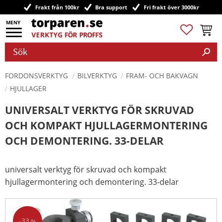
Frakt från 100kr
Bra support
Fri frakt över 3000kr
Meny
Favoriter
Kundv
FORDONSVERKTYG
BILVERKTYG
FRAM- OCH BAKVAGN
HJULLAGER
UNIVERSALT VERKTYG FÖR SKRUVAD
OCH KOMPAKT HJULLAGERMONTERING
OCH DEMONTERING. 33-DELAR
universalt verktyg för skruvad och kompakt
hjullagermontering och demontering. 33-delar
33
%