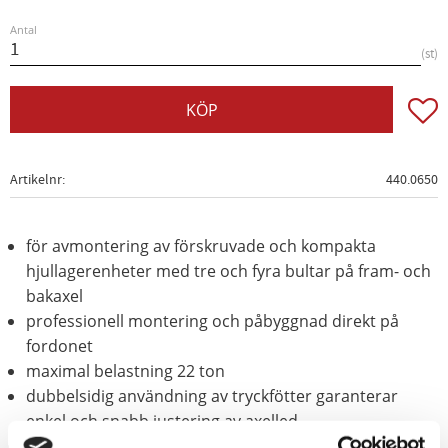
Antal
st
Lägg t
KÖP
Artikelnr
440.0650
för avmontering av förskruvade och kompakta
hjullagerenheter med tre och fyra bultar på fram- och
bakaxel
professionell montering och påbyggnad direkt på
fordonet
maximal belastning 22 ton
dubbelsidig användning av tryckfötter garanterar
enkel och snabb justering av axelled
Justerbarhet garanterar användning av alla nu