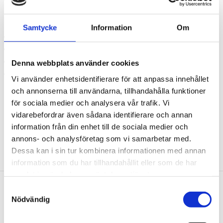
existerande förskruvade och kompakta
hjullagerenheter
Samtycke
Information
Om
Insats med hydraulcylinder eller mekanisk spindel
minimal arbetsansträngning
enkel och säker hantering
Denna webbplats använder cookies
Speciellt-verktygsstål
Vi använder enhetsidentifierare för att anpassa innehållet
och annonserna till användarna, tillhandahålla funktioner
Rekommenderad hydraulcylinder:
16 ton (440.0005) och 22 ton
för sociala medier och analysera vår trafik. Vi
(440.0010)
vidarebefordrar även sådana identifierare och annan
information från din enhet till de sociala medier och
annons- och analysföretag som vi samarbetar med.
Dessa kan i sin tur kombinera informationen med annan
information som du har tillhandahållit eller som de har
samlat in när du har använt deras tjänster.
Samtyckesval
Nödvändig
Nyhetsbrev