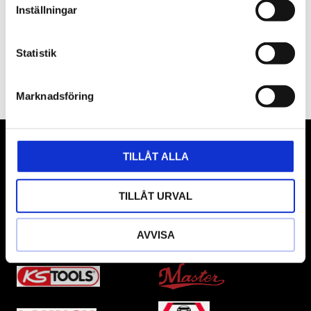
Inställningar
PRENUMERERA
Statistik
Dina personuppgifter behandlas i enlighet med vår
integritetspolicy
.
Marknadsföring
VÅRA LEVERANTÖRER
TILLÅT ALLA
Våra främsta leverantörer är KS Tools verktyg, ATH billyftar
TILLÅT URVAL
& däckmaskiner och Master luftmaskiner. Kontakta oss
gärna om vad som helst då vi gör vårt yttersta för att hjälpa
AVVISA
kunden.